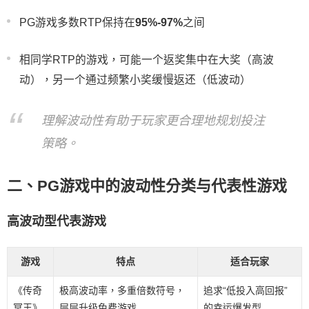
PG游戏多数RTP保持在
95%-97%
之间
相同学RTP的游戏，可能一个返奖集中在大奖（高波
动），另一个通过频繁小奖缓慢返还（低波动）
理解波动性有助于玩家更合理地规划投注
策略。
二、PG游戏中的波动性分类与代表性游戏
高波动型代表游戏
游戏
特点
适合玩家
《传奇
极高波动率，多重倍数符号，
追求“低投入高回报”
冥王》
层层升级免费游戏
的幸运爆发型