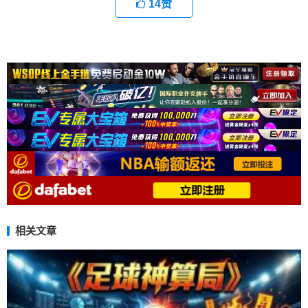
14
赞
相关文章