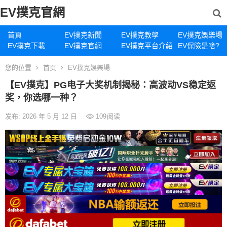
EV撲克官網
首頁
EV撲克新聞
EV撲克教學
EV撲克娛樂場
EV撲克下載
EV撲克官網
EV撲克平台介紹
EV保險是啥?
您的位置
首页
EV撲克娛樂場
【EV撲克】PG电子大奖机制揭秘：高波动VS稳定返
奖，你选哪一种？
发布: 2026 年 5 月 12 日
109
阅读