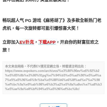
畅玩超人气 PG 游戏《麻将胡了》及多款全新热门老
虎机，每一次旋转都可能引爆惊喜大奖！
立即加入
EV扑克
，
下载APP
，开启你的财富狂欢之
旅！
本文来自网络，不代表EV撲克官網立场，转载请注明出处：
https://www.evpokers.com/archives/%e3%80%90ev%e6%92%b2
%e5%85%8b%e3%80%91pg%e7%94%b5%e5%ad%90%e5%a4%a
7%e5%a5%96%e6%9c%ba%e5%88%b6%e6%8f%ad%e7%a7%98
%ef%bc%9a%e9%ab%98%e6%b3%a2%e5%8a%a8vs%e7%a8%b3
%e5%ae%9a%e8%bf%94%e5%a5%96%ef%bc%8c/