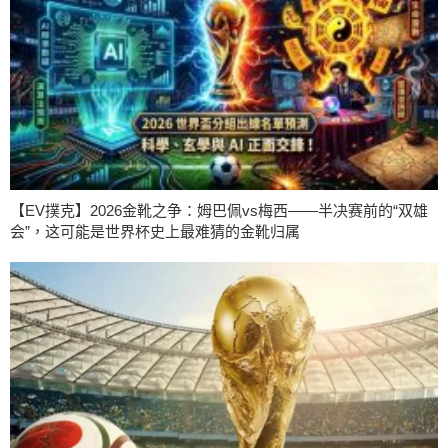
【EV撲克】2026金靴之争：姆巴佩vs梅西——半决赛前的“双雄
会”，这可能是世界杯史上最难猜的金靴归属