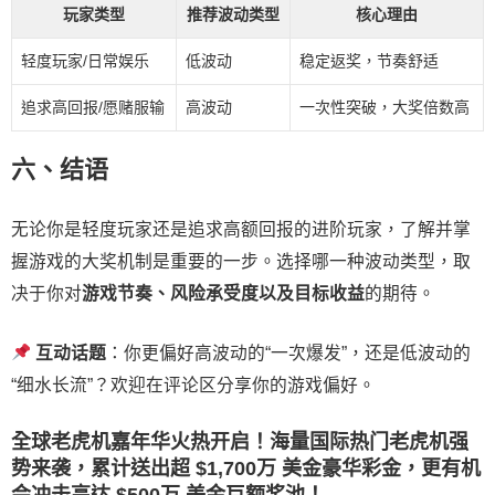
玩家类型
推荐波动类型
核心理由
轻度玩家/日常娱乐
低波动
稳定返奖，节奏舒适
追求高回报/愿赌服输
高波动
一次性突破，大奖倍数高
六、结语
无论你是轻度玩家还是追求高额回报的进阶玩家，了解并掌
握游戏的大奖机制是重要的一步。选择哪一种波动类型，取
决于你对
游戏节奏、风险承受度以及目标收益
的期待。
互动话题
：你更偏好高波动的“一次爆发”，还是低波动的
“细水长流”？欢迎在评论区分享你的游戏偏好。
全球老虎机嘉年华火热开启！海量国际热门老虎机强
势来袭，累计送出超 $1,700万 美金豪华彩金，更有机
会冲击高达 $500万 美金巨额奖池！