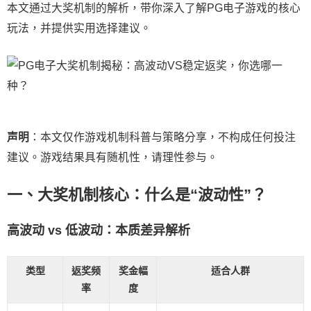
本文通过大奖机制的解析，带你深入了解PG电子游戏的核心
玩法，并提供实用选择建议。
声明
：本文仅作游戏机制科普与策略分享，不构成任何投注
建议。游戏结果具有随机性，请理性参与。
一、大奖机制核心：什么是“波动性”？
高波动 vs 低波动：本质差异解析
类型
返奖频
奖金幅
适合人群
率
度