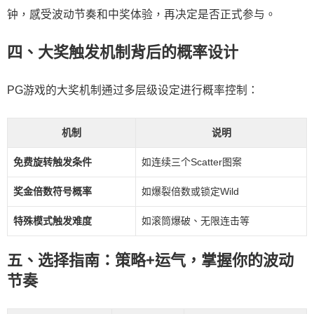
钟，感受波动节奏和中奖体验，再决定是否正式参与。
四、大奖触发机制背后的概率设计
PG游戏的大奖机制通过多层级设定进行概率控制：
机制
说明
免费旋转触发条件
如连续三个Scatter图案
奖金倍数符号概率
如爆裂倍数或锁定Wild
特殊模式触发难度
如滚筒爆破、无限连击等
五、选择指南：策略+运气，掌握你的波动
节奏