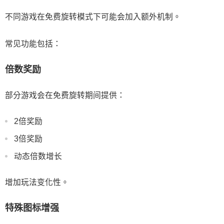
不同游戏在免费旋转模式下可能会加入额外机制。
常见功能包括：
倍数奖励
部分游戏会在免费旋转期间提供：
2倍奖励
3倍奖励
动态倍数增长
增加玩法变化性。
特殊图标增强