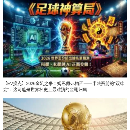
【EV撲克】2026金靴之争：姆巴佩vs梅西——半决赛前的“双雄
会”，这可能是世界杯史上最难猜的金靴归属