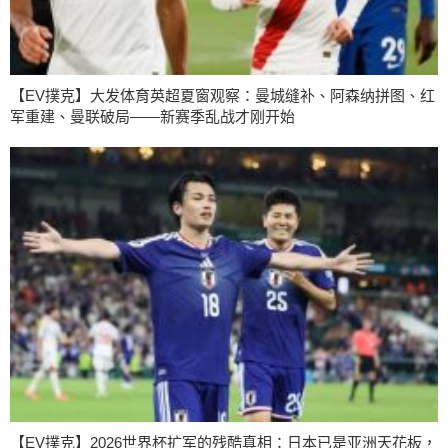
【EV撲克】大发体育英超夏窗观察：曼城缝补、阿森纳拼图、红
军重建、曼联破局——新赛季乱战才刚开始
【EV撲克】2026世界杯扩军的残酷真相：日本已是亚洲天花板，