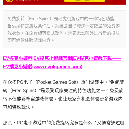
免费旋转（Free Spins）是老虎机游戏中的一种特色功能。
当满足特定游戏条件后，系统会自动赠送一定数量的免费游
戏次数。在免费旋转模式期间，玩家无需额外进行新的投注
即可继续体验游戏内容。
EV撲克小遊戲|EV撲克小遊戲官網|EV撲克小遊戲下載——
EV撲克小遊戲(www.evpkgames.com)
在众多PG电子（Pocket Games Soft）热门游戏中，“免费旋
转（Free Spins）”是最受玩家关注的特色功能之一。免费旋
转不仅能够丰富游戏体验，也让玩家有机会体验更多游戏内
容和特殊玩法。
那么，PG电子游戏中的免费旋转究竟是什么？又通常通过哪