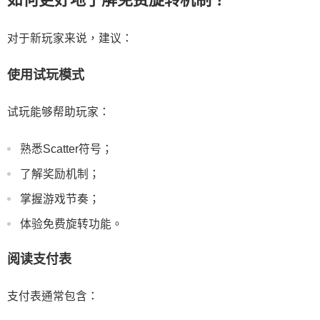
对于新玩家来说，建议：
使用试玩模式
试玩能够帮助玩家：
熟悉Scatter符号；
了解奖励机制；
掌握游戏节奏；
体验免费旋转功能。
阅读支付表
支付表通常包含：