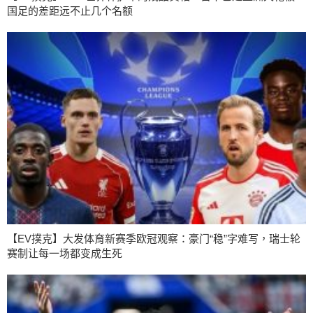
国足的差距远不止几个名额
【EV撲克】大发体育新赛季欧冠观察：豪门“稳”字难写，瑞士轮
赛制让每一场都变成生死