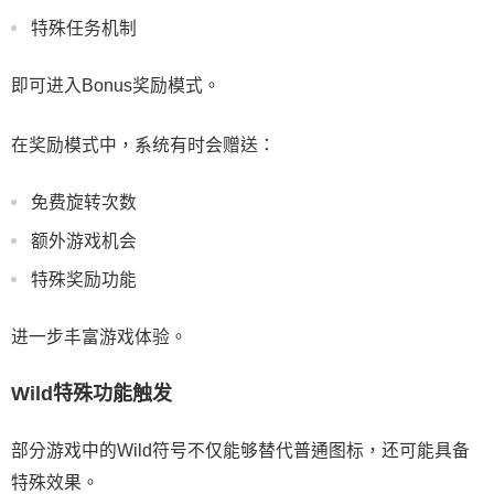
特殊任务机制
即可进入Bonus奖励模式。
在奖励模式中，系统有时会赠送：
免费旋转次数
额外游戏机会
特殊奖励功能
进一步丰富游戏体验。
Wild特殊功能触发
部分游戏中的Wild符号不仅能够替代普通图标，还可能具备
特殊效果。