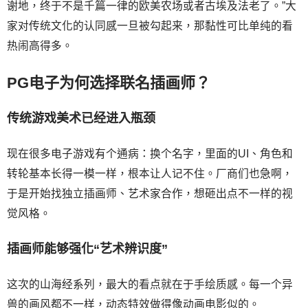
谢地，终于不是千篇一律的欧美农场或者古埃及法老了。”大
家对传统文化的认同感一旦被勾起来，那黏性可比单纯的看
热闹高得多。
PG电子为何选择联名插画师？
传统游戏美术已经进入瓶颈
现在很多电子游戏有个通病：换个名字，里面的UI、角色和
转轮基本长得一模一样，根本让人记不住。厂商们也急啊，
于是开始找独立插画师、艺术家合作，想砸出点不一样的视
觉风格。
插画师能够强化“艺术辨识度”
这次的山海经系列，最大的看点就在于手绘质感。每一个异
兽的画风都不一样，动态特效做得像动画电影似的。