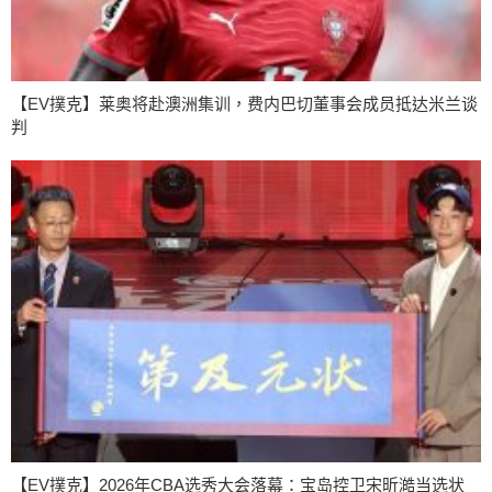
【EV撲克】莱奥将赴澳洲集训，费内巴切董事会成员抵达米兰谈
判
【EV撲克】2026年CBA选秀大会落幕：宝岛控卫宋昕澔当选状