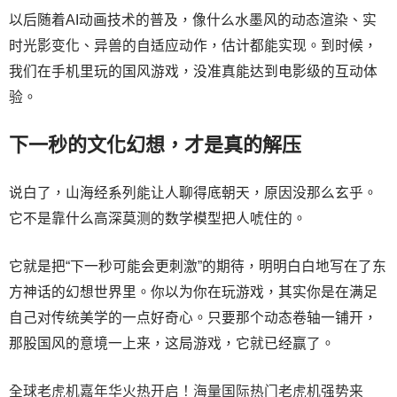
以后随着AI动画技术的普及，像什么水墨风的动态渲染、实
时光影变化、异兽的自适应动作，估计都能实现。到时候，
我们在手机里玩的国风游戏，没准真能达到电影级的互动体
验。
下一秒的文化幻想，才是真的解压
说白了，山海经系列能让人聊得底朝天，原因没那么玄乎。
它不是靠什么高深莫测的数学模型把人唬住的。
它就是把“下一秒可能会更刺激”的期待，明明白白地写在了东
方神话的幻想世界里。你以为你在玩游戏，其实你是在满足
自己对传统美学的一点好奇心。只要那个动态卷轴一铺开，
那股国风的意境一上来，这局游戏，它就已经赢了。
全球老虎机嘉年华火热开启！海量国际热门老虎机强势来