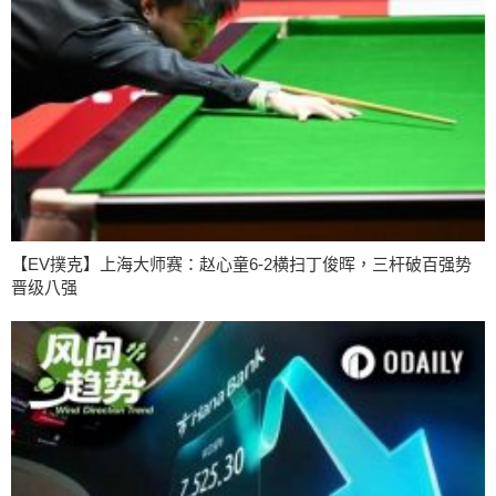
【EV撲克】上海大师赛：赵心童6-2横扫丁俊晖，三杆破百强势
晋级八强