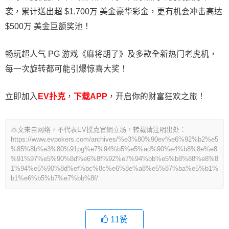
袭，累计送出超 $1,700万 美金豪华彩金，更有机会冲击高达
$500万 美金巨额奖池！
畅玩超人气 PG 游戏《麻将胡了》及多款全新热门老虎机，
每一次旋转都可能引爆惊喜大奖！
立即加入
EV扑克
，
下载APP
，开启你的财富狂欢之旅！
本文来自网络，不代表EV撲克官網立场，转载请注明出处：
https://www.evpokers.com/archives/%e3%80%90ev%e6%92%b2%e5
%85%8b%e3%80%91pg%e7%94%b5%e5%ad%90%e4%b8%8e%e8
%91%97%e5%90%8d%e6%8f%92%e7%94%bb%e5%b8%88%e8%8
1%94%e5%90%8d%ef%bc%8c%e6%8e%a8%e5%87%ba%e5%b1%
b1%e6%b5%b7%e7%bb%8f/
11
赞