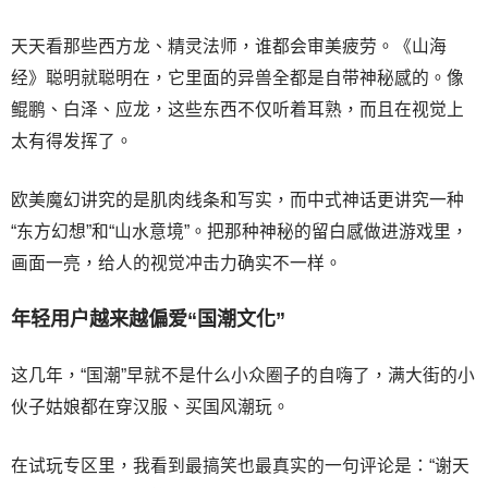
天天看那些西方龙、精灵法师，谁都会审美疲劳。《山海
经》聪明就聪明在，它里面的异兽全都是自带神秘感的。像
鲲鹏、白泽、应龙，这些东西不仅听着耳熟，而且在视觉上
太有得发挥了。
欧美魔幻讲究的是肌肉线条和写实，而中式神话更讲究一种
“东方幻想”和“山水意境”。把那种神秘的留白感做进游戏里，
画面一亮，给人的视觉冲击力确实不一样。
年轻用户越来越偏爱“国潮文化”
这几年，“国潮”早就不是什么小众圈子的自嗨了，满大街的小
伙子姑娘都在穿汉服、买国风潮玩。
在试玩专区里，我看到最搞笑也最真实的一句评论是：“谢天