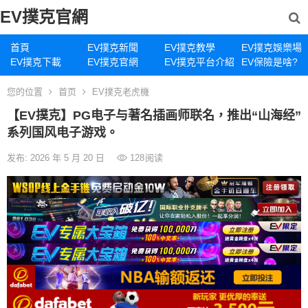
EV撲克官網
首頁
EV撲克新聞
EV撲克教學
EV撲克娛樂場
EV撲克下載
EV撲克官網
EV撲克平台介紹
EV保險是啥?
您的位置
首页
EV撲克老虎機
【EV撲克】PG电子与著名插画师联名，推出“山海经”
系列国风电子游戏。
发布: 2026 年 5 月 20 日
128
阅读