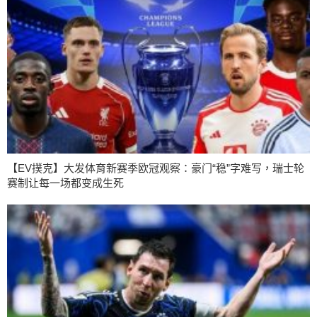
【EV撲克】大发体育新赛季欧冠观察：豪门“稳”字难写，瑞士轮
赛制让每一场都变成生死