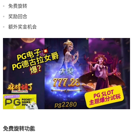
免费旋转
奖励回合
额外奖金机会
免费旋转功能