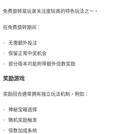
免费旋转是玩家关注度较高的特色玩法之一。
在免费旋转期间：
无需额外投注
保留正常中奖机会
部分版本可能附带额外倍数奖励
奖励游戏
奖励回合通常拥有独立玩法机制，例如：
神秘宝箱选择
随机奖励触发
倍数加成系统