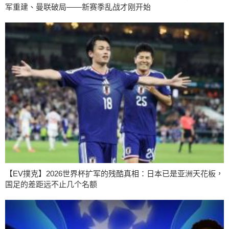
军重建、曼联破局——新赛季乱战才刚开始
【EV撲克】2026世界杯扩军的残酷真相：日本已是亚洲天花板，
国足的差距远不止几个名额