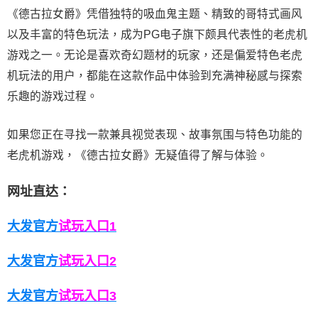
《德古拉女爵》凭借独特的吸血鬼主题、精致的哥特式画风
以及丰富的特色玩法，成为PG电子旗下颇具代表性的老虎机
游戏之一。无论是喜欢奇幻题材的玩家，还是偏爱特色老虎
机玩法的用户，都能在这款作品中体验到充满神秘感与探索
乐趣的游戏过程。
如果您正在寻找一款兼具视觉表现、故事氛围与特色功能的
老虎机游戏，《德古拉女爵》无疑值得了解与体验。
网址直达：
大发官方
试玩入口1
大发官
方
试玩入口2
大发官
方
试玩入口3