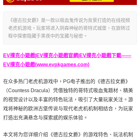
《德古拉女爵》是一款以吸血鬼传说为背景打造的在线视频
老虎机游戏。玩家将进入阴森神秘的哥特式城堡，在旋转过
程中探索隐藏于黑夜中的宝藏与秘密。
EV撲克小遊戲|EV撲克小遊戲官網|EV撲克小遊戲下載——
EV撲克小遊戲(www.evpkgames.com)
在众多热门老虎机游戏中，PG电子推出的《德古拉女爵》
（Countess Dracula）凭借独特的哥特式吸血鬼题材、精美
的视觉设计以及丰富的特色玩法，吸引了大量玩家关注。游
戏将神秘的欧洲古堡传说与现代老虎机机制相结合，为玩家
打造出充满悬念与探索感的娱乐体验。
本文将为您详细介绍《德古拉女爵》的游戏特色、玩法机制