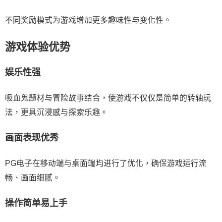
不同奖励模式为游戏增加更多趣味性与变化性。
游戏体验优势
娱乐性强
吸血鬼题材与冒险故事结合，使游戏不仅仅是简单的转轴玩
法，更具沉浸感与探索乐趣。
画面表现优秀
PG电子在移动端与桌面端均进行了优化，确保游戏运行流
畅、画面细腻。
操作简单易上手