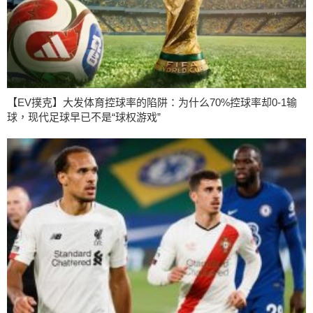
【EV撲克】大发体育控球率的陷阱：为什么70%控球率却0-1输
球，现代足球早已不是“球权游戏”