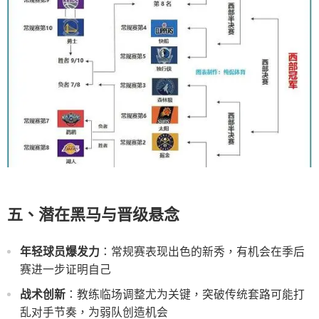
五、潜在黑马与晋级悬念
年轻球员爆发力
：常规赛表现出色的新秀，有机会在季后
赛进一步证明自己
战术创新
：教练临场调整尤为关键，突破传统套路可能打
乱对手节奏，为弱队创造机会