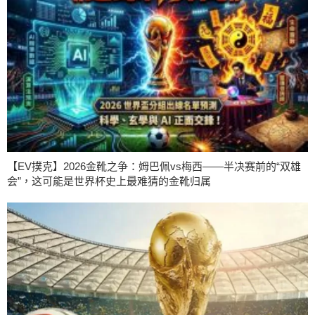
【EV撲克】2026金靴之争：姆巴佩vs梅西——半决赛前的“双雄
会”，这可能是世界杯史上最难猜的金靴归属