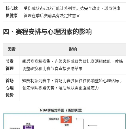
核心球
受伤或状态起伏可能让系列赛走势完全改变，球员健康
员健康
管理在季后赛前具有决定性意义
四、赛程安排与心理因素的影响
因素
影响
节奏
季后赛赛程密集，连续客场或背靠背比赛消耗体能，教练
管理
调整轮换和比赛节奏直接影响结果
首场
短赛制系列赛中，首场比赛胜负往往影响整轮心理格局；
心理
领先球队积累优势，落后球队需更强意志力
优势