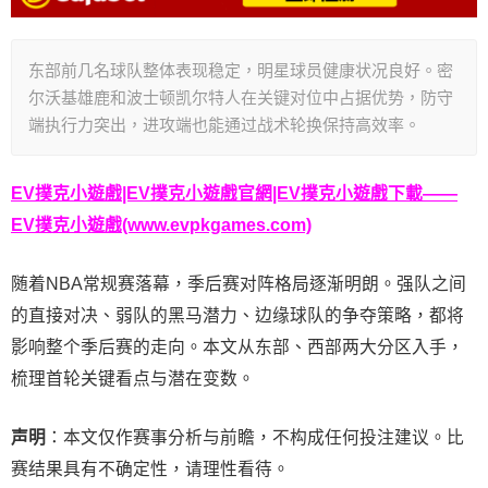
东部前几名球队整体表现稳定，明星球员健康状况良好。密
尔沃基雄鹿和波士顿凯尔特人在关键对位中占据优势，防守
端执行力突出，进攻端也能通过战术轮换保持高效率。
EV撲克小遊戲|EV撲克小遊戲官網|EV撲克小遊戲下載——
EV撲克小遊戲(www.evpkgames.com)
随着NBA常规赛落幕，季后赛对阵格局逐渐明朗。强队之间
的直接对决、弱队的黑马潜力、边缘球队的争夺策略，都将
影响整个季后赛的走向。本文从东部、西部两大分区入手，
梳理首轮关键看点与潜在变数。
声明
：本文仅作赛事分析与前瞻，不构成任何投注建议。比
赛结果具有不确定性，请理性看待。