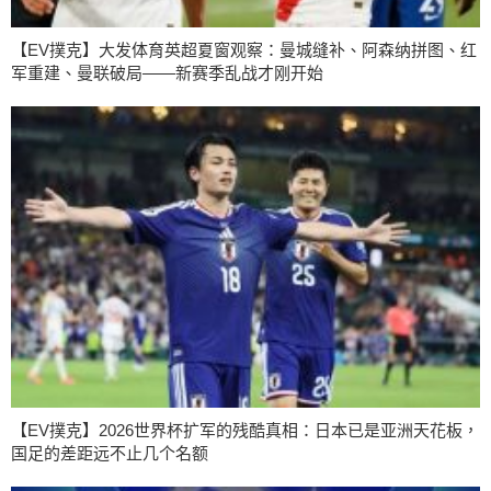
【EV撲克】大发体育英超夏窗观察：曼城缝补、阿森纳拼图、红
军重建、曼联破局——新赛季乱战才刚开始
【EV撲克】2026世界杯扩军的残酷真相：日本已是亚洲天花板，
国足的差距远不止几个名额