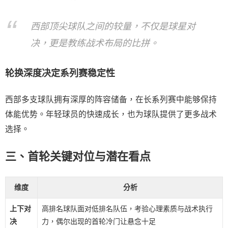
西部顶尖球队之间的较量，不仅是球星对
决，更是教练战术布局的比拼。
轮换深度决定系列赛稳定性
西部多支球队拥有深厚的阵容储备，在长系列赛中能够保持
体能优势。年轻球员的快速成长，也为球队提供了更多战术
选择。
三、首轮关键对位与潜在看点
维度
分析
上下对
高排名球队面对低排名队伍，考验心理素质与战术执行
决
力，偶尔出现的首轮冷门让悬念十足