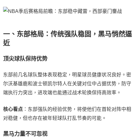
一、东部格局：传统强队稳固，黑马悄然逼
近
顶尖球队保持优势
东部前几名球队整体表现稳定，明星球员健康状况良好。密
尔沃基雄鹿和波士顿凯尔特人在关键对位中占据优势，防守
端执行力突出，进攻端也能通过战术轮换保持高效率。
核心看点
：东部强队的经验优势，将使他们在首轮对阵中相
对稳健，但也存在被年轻球队打乱节奏的可能。
黑马力量不可忽视