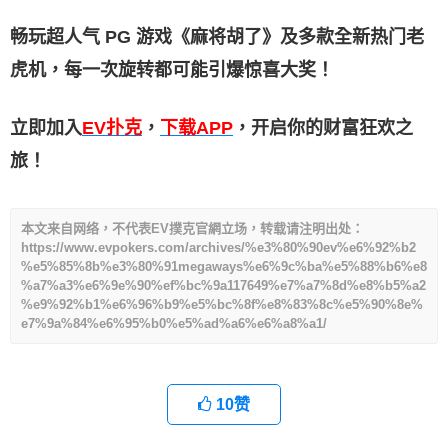
畅玩超人气 PG 游戏《麻将胡了》及多款全新热门老
虎机，每一次旋转都可能引爆惊喜大奖！
立即加入
EV扑克
，
下载APP
，开启你的财富狂欢之
旅！
本文来自网络，不代表EV撲克官網立场，转载请注明出处：
https://www.evpokers.com/archives/%e3%80%90ev%e6%92%b2
%e5%85%8b%e3%80%91megaways%e6%9c%ba%e5%88%b6%e8
%a7%a3%e6%9e%90%ef%bc%9a117649%e7%a7%8d%e8%b5%a2
%e9%92%b1%e6%96%b9%e5%bc%8f%e8%83%8c%e5%90%8e%
e7%9a%84%e6%95%b0%e5%ad%a6%e6%a8%a1/
10
赞