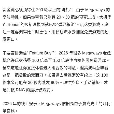
资金链必须顶得住 200 轮以上的“洗礼”： 由于 Megaways 的
高波动性，如果你带着只能转 20、30 把的预算进场，大概率
连 Bonus 的边都没摸到就已经“弹尽粮绝”。玩这类游戏，底
注一定要调得比平时更低，用长线流水去捕捉免费游戏的触
发窗口。
不要盲目迷信“ Feature Buy ”： 2026 年很多 Megaways 老虎
机允许玩家花费 100 倍甚至 150 倍底注直接购买免费游戏。
虽然这能让你直接体验最大组合数的刺激，但高波动意味着
这是一把极致的双面刃。如果进去后连消没有续上，这 100
倍本金可能在 30 秒内蒸发 90%。理性控仓，手动铺垫，才
是对抗 RNG 的最稳健方式。
2026 年的线上娱乐，Megaways 依旧是电子游戏史上的几何
学奇迹。