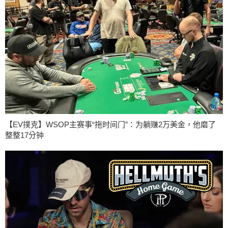
【EV撲克】WSOP主赛事“拖时间门”：为躺赚2万美金，他磨了
整整17分钟