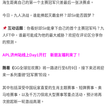
海生距离自己的第一个主赛冠军只差最后一张决赛桌。
今日，九人决战，谁能捧起灭霸金杯？邱Sir能否圆梦？
互动话题
：你看好邱Sir能拿下自己的首个主赛冠军吗？九
人FT中，谁最可能成为他的最大威胁？欢迎在评论区分享你
的预测。
APL济州站线上Day1开打
新朋友福利来了！
随着《
GG全球狂欢赛》将一路进行至6月9日，接下来还将迎
来一系列重磅“冠军赛”阶段。
其中包括深受中国玩家喜爱的生肖主题赛事、短牌赛事、奥
马哈赛事，以及千万刀保底大型赛事等重点活动，预计将再
次掀起新一轮激战高潮。