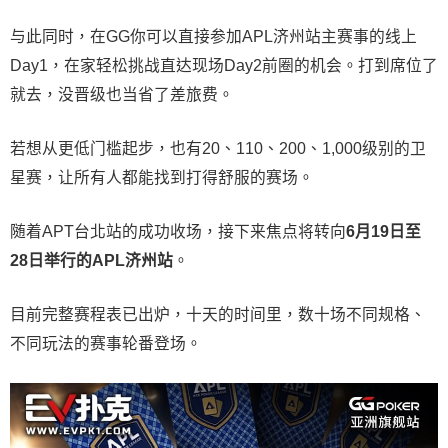
与此同时，在GG你可以直接参加APL济州站主赛事的线上
Day1，在家轻松挑战直达现场Day2前圈的机会。打到席位了
就去，没晋级也当省了差旅费。
若想从更低门槛起步，也有20、110、200、1,000级别的卫
星赛，让所有人都能找到打得舒服的赛场。
随着APT台北站的成功收场，接下来焦点将转向
6
月
19
日至
28
日举行的
APL
济州站
。
目前完整赛程表已出炉，十天的时间里，数十场不同规格、
不同玩法的赛事轮番登场。