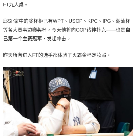
FT九人桌。
邱Sir家中的奖杯柜已有WPT、USOP、KPC、IPG、潮汕杯
等各大赛事边赛奖杯，今天他将向GOP诸神扑克——也是
自
己第一个主赛冠军
，发起冲击。
昨天所有进入FT的选手都体验了灭霸金杯定妆照。