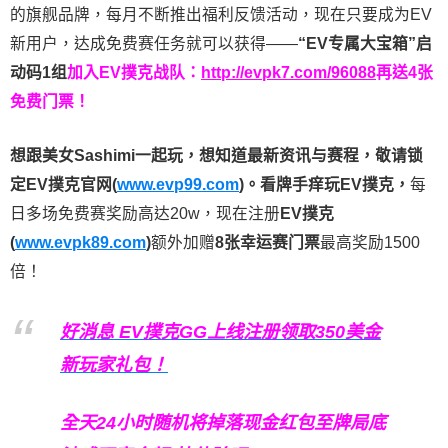
的旗舰品牌，每月不断推出福利反馈活动，现在只要成为EV
新用户，达成免费赛任务就可以获得——
“EV专属大宝箱”启
动码1组
加入EV撲克战队：
http://evpk7.com/96088
再送4张
免费门票！
想跟美女Sashimi一起玩，
想知道最新资讯与赛程，
敬请锁
定EV撲克官网(
www.evp99.com
)。
看牌手痒玩EV撲克，
每
日多场免费赛奖励高达20w，现在注册
EV撲克
(
www.evpk89.com
)
额外加赠
8张幸运赛门票
最高奖励1500
倍！
好消息 EV撲克GG上线注册领取350美金
新玩家礼包！
全天24小时随机将掉落现金红包至牌局底