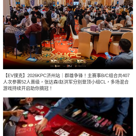
【EV撲克】2026KPC济州站｜群雄争锋！主赛事B/C组合共407
人次参赛52人晋级，张达森/赵洪军分别登顶小组CL，多场混合
游戏持续开启助你摘冠！