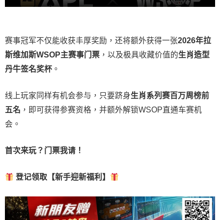
赛事冠军不仅能收获丰厚奖励，还将额外获得一张
2026
年拉
斯维加斯
WSOP
主赛事门票
，以及极具收藏价值的
生肖造型
丹牛签名奖杯
。
线上玩家同样有机会参与，只要跻身
生肖系列赛百万周榜前
五名
，即可获得参赛资格，并额外解锁WSOP直通车赛机
会。
首次来玩？门票我请！
登记领取【新手迎新福利】