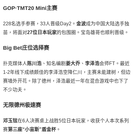
GOP·TMT20 Mini主赛
228名选手参赛，33人晋级Day2。
金波
成为中国大陆选手独
苗，将面对
27位日本玩家
的包围圈。宝岛雄哥也顺利晋级。
Big Bet庄位选择赛
扑克媒体人
陈川浩
、知名编剧
姜大乔
、
李泽浩
会师FT。最近
1-2年线下成绩颇佳的李泽浩空降仁川，主赛未能建树，但边
赛墙外开花。除了德州，泽浩最近一年在混合游戏中也下了
不少功夫。
无限德州极速赛
邓玉铉
在6人决赛桌上战胜5位日本玩家，收获个人本次系列
赛
第三座“小宙斯”盾金杯
。