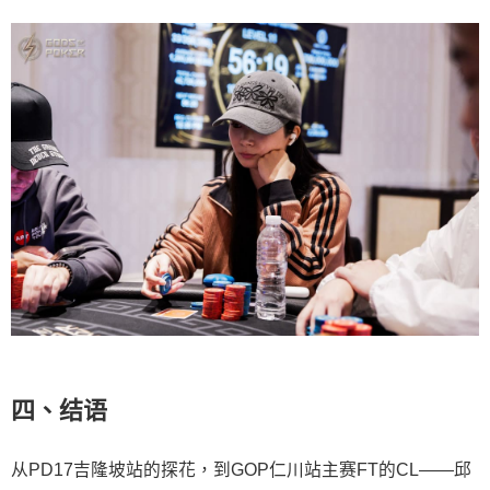
四、结语
从PD17吉隆坡站的探花，到GOP仁川站主赛FT的CL——邱