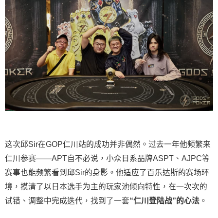
这次邱Sir在GOP仁川站的成功并非偶然。过去一年他频繁来
仁川参赛——APT自不必说，小众日系品牌ASPT、AJPC等
赛事也能频繁看到邱Sir的身影。他适应了百乐达斯的赛场环
境，摸清了以日本选手为主的玩家池倾向特性，在一次次的
试错、调整中完成迭代，找到了一套
“仁川登陆战”的心法
。