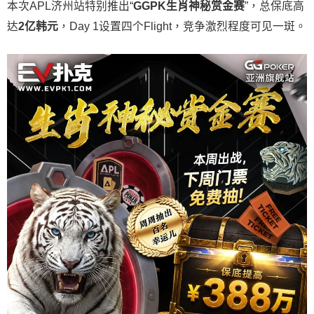
本次APL济州站特别推出“
GGPK
生肖神秘赏金赛
”，总保底高
达
2
亿韩元
，Day 1设置四个Flight，竞争激烈程度可见一斑。