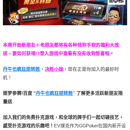
本周开始新朋友＋老朋友都将有各种领到手软的福利大放
送，要如何获得!?登入游戏中查看有没有收到惊喜啦。
丹牛也疯狂逆转胜
，
决胜小妹
，现在正是你加入的最好时
机！
逐梦参赛!百度 “
丹牛也疯狂逆转胜
”
了解更多
活跃新朋友限
量送
加入我们的免费扑克游戏，和全球的牌手们一起切磋技艺，
感受扑克游戏的乐趣吧！
EV撲克作为GGPoker在国内新开设