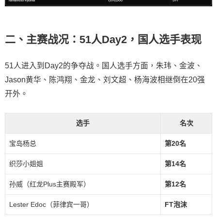
二、主赛战况：51人Day2，国人选手表现
51人进入到Day2的争夺战。国人选手方面，朱玮、金波、
Jason黄华、陈鸿翔、金龙、刘文超、杨海波相继倒在20强
开外。
选手
名次
宝岛杨总
第20名
织莎小姐姐
第14名
孙威（红龙Plus主赛殿军）
第12名
Lester Edoc（菲律宾一哥）
FT泡沫