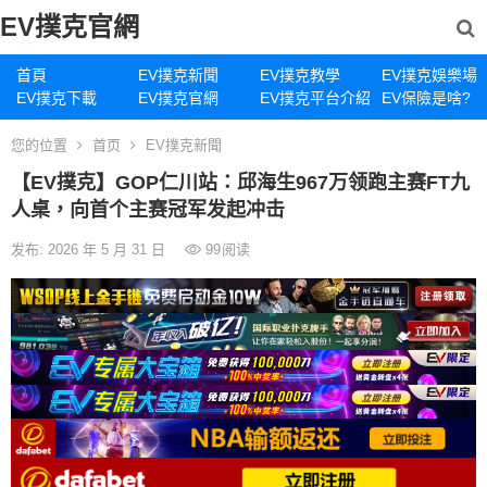
EV撲克官網
首頁
EV撲克新聞
EV撲克教學
EV撲克娛樂場
EV撲克下載
EV撲克官網
EV撲克平台介紹
EV保險是啥?
您的位置
首页
EV撲克新聞
【EV撲克】GOP仁川站：邱海生967万领跑主赛FT九
人桌，向首个主赛冠军发起冲击
发布: 2026 年 5 月 31 日
99
阅读