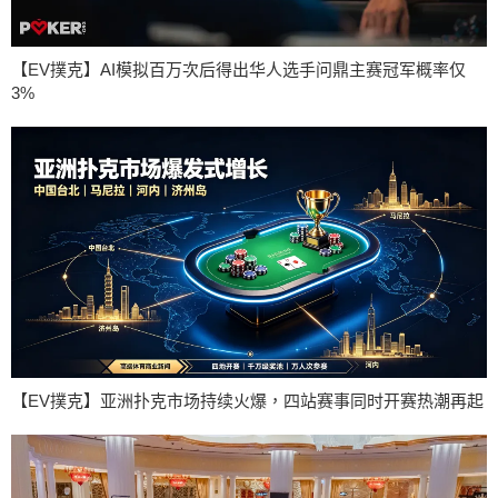
【EV撲克】AI模拟百万次后得出华人选手问鼎主赛冠军概率仅
3%
【EV撲克】亚洲扑克市场持续火爆，四站赛事同时开赛热潮再起