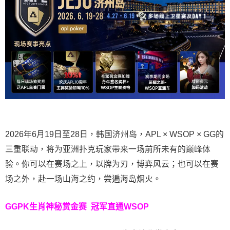
2026年6月19日至28日，韩国济州岛，APL × WSOP × GG的
三重联动，将为亚洲扑克玩家带来一场前所未有的巅峰体
验。
你可以在赛场之上，以牌为刃，博弈风云；也可以在赛
场之外，赴一场山海之约，尝遍海岛烟火。
GGPK生肖神秘赏金赛
冠军直通WSOP