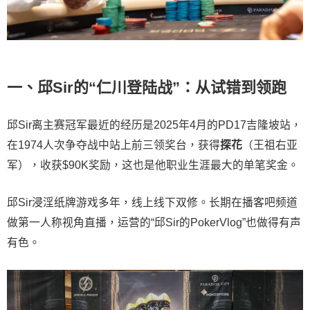
一、邱Sir的“仁川登陆战”：从试错到领跑
邱Sir离主赛冠军最近的经历是2025年4月的PD17吉隆坡站，
在1974人次争夺战中站上前三领奖台，获得
探花
（王祖右亚
军），收获$90K奖励，这也是他职业生涯最大的单笔奖金。
邱Sir浸淫纸牌游戏多年，线上线下双修。长期在播客吧频道
做第一人称视角直播，运营的“邱Sir的PokerVlog”也做得有声
有色。