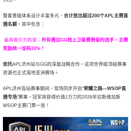
整套晋级体系设计丰富多元，
合计放出
超过200个
APL主赛直
通名额
。其中包含：
最具吸引力的是：
所有通过
GG
线上卫星赛晋级的选手，主赛
奖励统一加码
10%
！
依托
APL济州站与GG的深度战略合作，这项世界级顶级赛事
资源也正式落地亚洲赛场。
APL济州岛站赛事期间，现场同步开启“
荣耀之路
—WSOP
直
通专场
”赛事，冠军将获得价值1万刀的2026年拉斯维加斯
WSOP主赛门票一张！