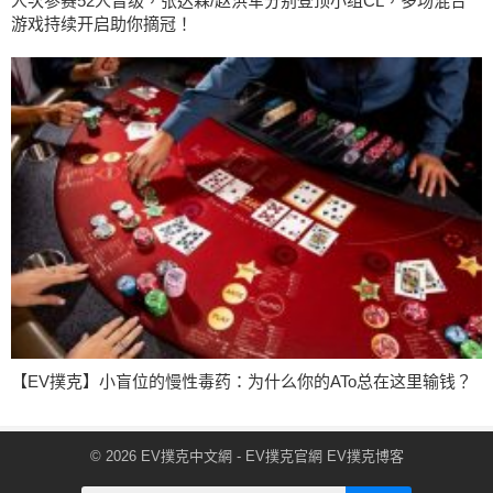
人次参赛52人晋级，张达森/赵洪军分别登顶小组CL，多场混合
游戏持续开启助你摘冠！
【EV撲克】小盲位的慢性毒药：为什么你的ATo总在这里输钱？
© 2026
EV撲克中文網
- EV撲克官網
EV撲克博客