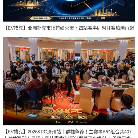
【EV撲克】亚洲扑克市场持续火爆，四站赛事同时开赛热潮再起
【EV撲克】2026KPC济州站｜群雄争锋！主赛事B/C组合共407