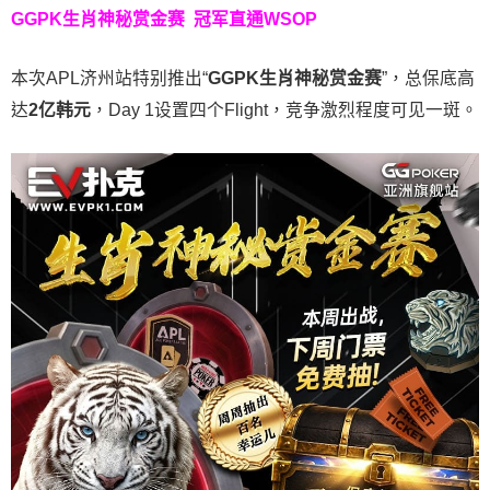
GGPK生肖神秘赏金赛
冠军直通WSOP
本次APL济州站特别推出“
GGPK
生肖神秘赏金赛
”，总保底高
达
2
亿韩元
，Day 1设置四个Flight，竞争激烈程度可见一斑。