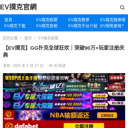
EV撲克官網
首頁
EV撲克新聞
EV撲克教學
EV撲克娛樂場
EV撲克下載
EV撲克官網
EV撲克平台介紹
EV保險是啥?
您的位置
首页
EV撲克新聞
【EV撲克】GG扑克全球狂欢｜突破90万+玩家注册庆
典
发布: 2026 年 5 月 27 日
82
阅读