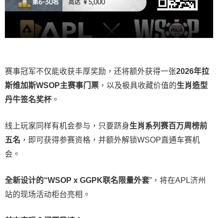
赛事冠军不仅能收获丰厚奖励，还将额外获得一张
2026
年拉
斯维加斯
WSOP
主赛事门票
，以及极具收藏价值的
生肖造型
丹牛签名奖杯
。
线上玩家同样有机会参与，只要跻身
生肖系列赛百万周榜前
五名
，即可获得参赛资格，并额外解锁WSOP直通车赛机
会。
全新设计的“
WSOP x GGPK
联名限量外套
”，将在APL济州
站的现场活动柜台亮相。