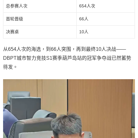
总参赛人次
654人次
首轮晋级
66人
决赛桌
10人
从654人次的海选，到66人突围，再到最终10人决战——
DBPT城市智力竞技S1赛季葫芦岛站的冠军争夺战已然蓄势
待发。