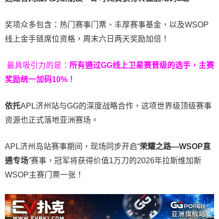
奖项众多包含：热门赛事门票、丰厚赛事基金，以及WSOP
线上金手链席位资格，
周末六日两天奖励加倍！
最具吸引力的是：
所有通过
GG
线上卫星赛晋级的选手，主赛
奖励统一加码
10%
！
依托
APL济州站与GG的深度战略合作，这项世界级顶级赛事
资源也正式落地亚洲赛场。
APL济州岛站赛事期间，现场同步开启“
荣耀之路
—WSOP
直
通专场
”赛事，冠军将获得价值1万刀的2026年拉斯维加斯
WSOP主赛门票一张！