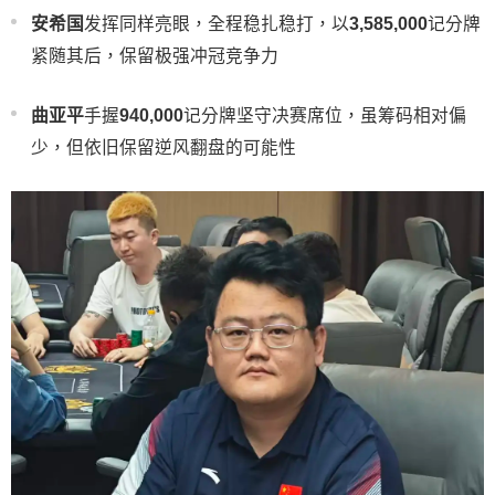
安希国
发挥同样亮眼，全程稳扎稳打，以
3,585,000
记分牌
紧随其后，保留极强冲冠竞争力
曲亚平
手握
940,000
记分牌坚守决赛席位，虽筹码相对偏
少，但依旧保留逆风翻盘的可能性