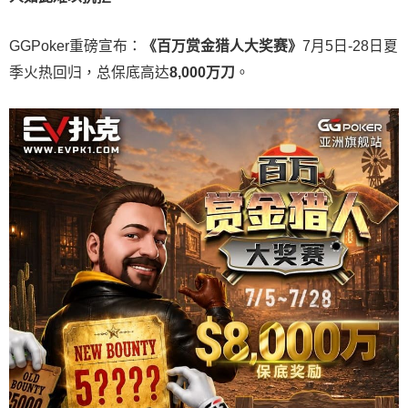
GGPoker重磅宣布：
《百万赏金猎人大奖赛》
7月5日-28日夏
季火热回归，总保底高达
8,000
万刀
。