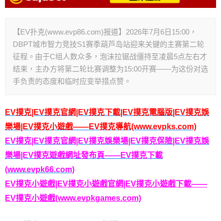
【EV扑克(www.evp86.com)报道】2026年7月6日15:00，
DBPT城市智力竞技S1赛季葫芦岛站迎来关键的主赛第二轮
征程。由于C组人数众多，泡沫拉锯战僵持至凌晨5点左右才
结束，主办方将第二轮比赛调整为15:00开赛——为这份对选
手负责的态度和临时应变举措点赞。
EV撲克|EV撲克官網|EV撲克下載|EV撲克電腦版|EV撲克娛
樂場|EV撲克小遊戲——EV撲克導航(www.evpks.com)
EV撲克|EV撲克官網|EV撲克娛樂場|EV撲克保險|EV撲克娛
樂場|EV撲克遊戲網址發布頁——EV撲克下載
(www.evpk66.com)
EV撲克小遊戲|EV撲克小遊戲官網|EV撲克小遊戲下載——
EV撲克小遊戲(www.evpkgames.com)