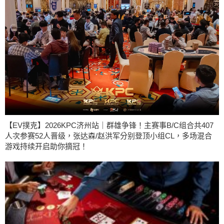
【EV撲克】2026KPC济州站｜群雄争锋！主赛事B/C组合共407
人次参赛52人晋级，张达森/赵洪军分别登顶小组CL，多场混合
游戏持续开启助你摘冠！