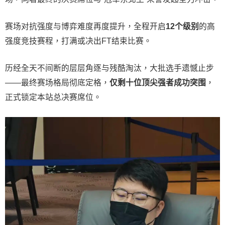
赛场对抗强度与博弈难度再度提升，全程开启
12个级别
的高
强度竞技赛程，打满或决出FT结束比赛。
历经全天不间断的层层角逐与残酷淘汰，大批选手遗憾止步
——最终赛场格局彻底定格，
仅剩十位顶尖强者成功突围
，
正式锁定本站总决赛席位。