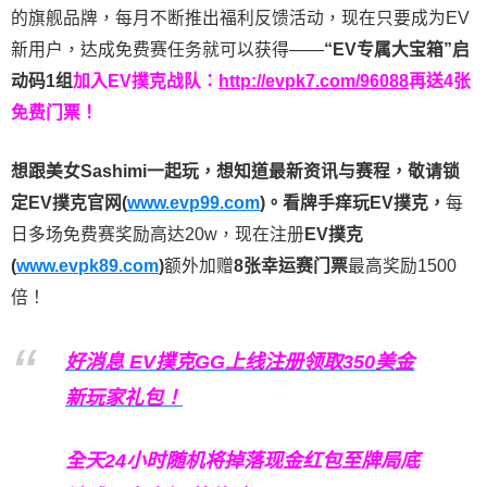
的旗舰品牌，每月不断推出福利反馈活动，现在只要成为EV
新用户，达成免费赛任务就可以获得——
“EV专属大宝箱”启
动码1组
加入EV撲克战队：
http://evpk7.com/96088
再送4张
免费门票！
想跟美女Sashimi一起玩，
想知道最新资讯与赛程，
敬请锁
定EV撲克官网(
www.evp99.com
)。
看牌手痒玩EV撲克，
每
日多场免费赛奖励高达20w，现在注册
EV撲克
(
www.evpk89.com
)
额外加赠
8张幸运赛门票
最高奖励1500
倍！
好消息 EV撲克GG上线注册领取350美金
新玩家礼包！
全天24小时随机将掉落现金红包至牌局底