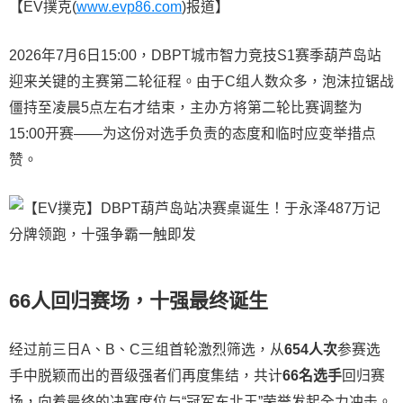
【EV撲克(
www.evp86.com
)报道】
2026年7月6日15:00，DBPT城市智力竞技S1赛季葫芦岛站
迎来关键的主赛第二轮征程。由于C组人数众多，泡沫拉锯战
僵持至凌晨5点左右才结束，主办方将第二轮比赛调整为
15:00开赛——为这份对选手负责的态度和临时应变举措点
赞。
66人回归赛场，十强最终诞生
经过前三日A、B、C三组首轮激烈筛选，从
654人次
参赛选
手中脱颖而出的晋级强者们再度集结，共计
66名选手
回归赛
场，向着最终的决赛席位与“冠军东北王”荣誉发起全力冲击。