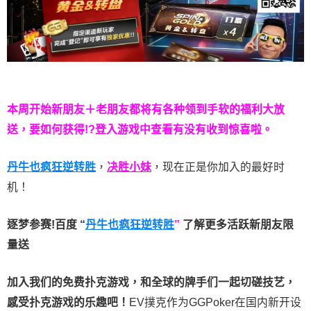
本周开始新朋友＋老朋友都将有各种领到手软的福利大放
送，要如何获得!?登入游戏中查看有没有收到惊喜啦。
丹牛也疯狂逆转胜
，
决胜小妹
，现在正是你加入的最好时
机！
逐梦参赛!百度 “
丹牛也疯狂逆转胜
”
了解更多
活跃新朋友限
量送
加入我们的免费扑克游戏，和全球的牌手们一起切磋技艺，
感受扑克游戏的乐趣吧！
EV撲克作为GGPoker在国内新开设