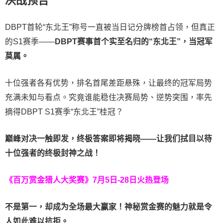
决战预告
DBPT首轮“东北王”称号一直被当日记分牌榜首占领，但真正
的S1赛季——
DBPT赛事首个实至名归的“东北王”，当冠军
莫属。
十位强者各有优势，排名首尾差距悬殊，让最终的冠军局势
充满未知与看点。究竟谁能稳住决赛局势、逆势突围，率先
摘得DBPT S1赛季“东北王”桂冠？
巅峰对决一触即发，终极答案即将揭晓——让我们拭目以待
十位强者的终极封神之战！
《百万赏金猎人大奖赛》
7月5日-28日火热登场
不是第一，却成为全场最大赢家！神秘赏金赛的魅力就是令
人如此难以抗拒。