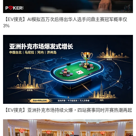
【EV撲克】AI模拟百万次后得出华人选手问鼎主赛冠军概率仅
3%
【EV撲克】亚洲扑克市场持续火爆，四站赛事同时开赛热潮再起