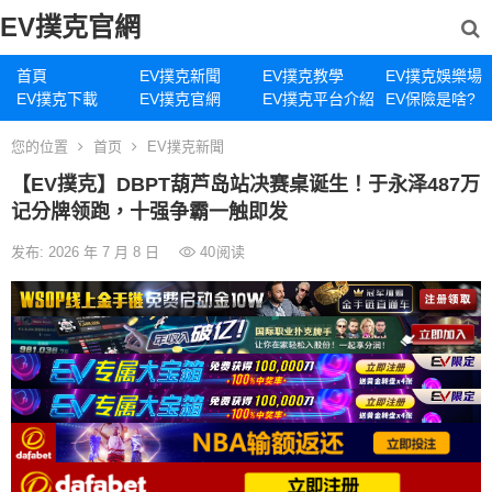
EV撲克官網
首頁
EV撲克新聞
EV撲克教學
EV撲克娛樂場
EV撲克下載
EV撲克官網
EV撲克平台介紹
EV保險是啥?
您的位置
首页
EV撲克新聞
【EV撲克】DBPT葫芦岛站决赛桌诞生！于永泽487万
记分牌领跑，十强争霸一触即发
发布: 2026 年 7 月 8 日
40
阅读