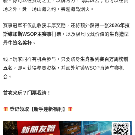
验。
你可以在赛场之上，以牌为刃，博弈风云；也可以在赛
场之外，赴一场山海之约，尝遍海岛烟火。
赛事冠军不仅能收获丰厚奖励，还将额外获得一张
2026
年拉
斯维加斯
WSOP
主赛事门票
，以及极具收藏价值的
生肖造型
丹牛签名奖杯
。
线上玩家同样有机会参与，只要跻身
生肖系列赛百万周榜前
五名
，即可获得参赛资格，并额外解锁WSOP直通车赛机
会。
首次来玩？门票我请！
登记领取【新手迎新福利】