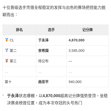
十位晋级选手凭借全程稳定的发挥与出色的赛场把控能力脱
颖而出：
排名
选手
记分牌
CL
于永泽
4,870,000
第二
安希国
3,585,000
第三
待公布
—
…
…
…
第十
曲亚平
940,000
于永泽
状态爆棚，以
4,870,000
超高记分牌强势登顶，坐稳
决赛桌榜首位置，成为本次夺冠的头号热门