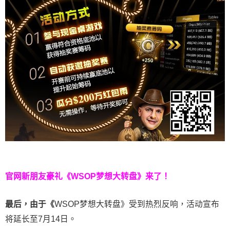
官网新朋友豪礼
《WSOP梦想大转盘》来了！
最后，由于《
WSOP梦想大转盘》受到热烈反响，活动宣布
将延长至7月14日。