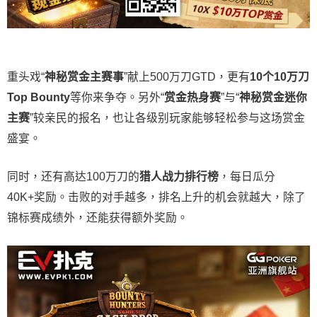
重头戏“
神秘赏金主赛事
”献上500万刀GTD，更有
10
个
10
万刀
Top Bounty
等你来争夺。另外“
赏金热身赛
”与“
神秘赏金迷你
主赛
”较亲民的报名，也让各级别玩家能够轻松参与这场赏金
盛宴。
同时，还有高达100万刀的
猎人战力排行榜
，每日瓜分
40K+奖励。击败的对手越多，排名上升的机会就越大，除了
锦标赛成绩外，还能获得额外奖励。