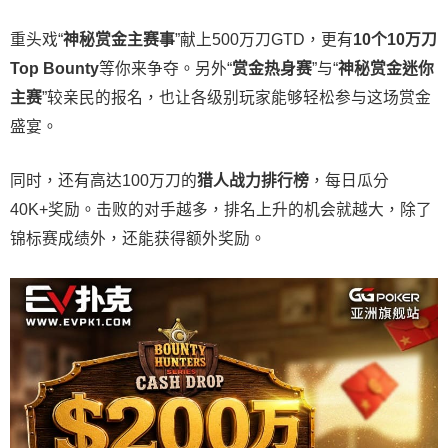
重头戏“
神秘赏金主赛事
”献上500万刀GTD，更有
10
个
10
万刀
Top Bounty
等你来争夺。另外“
赏金热身赛
”与“
神秘赏金迷你
主赛
”较亲民的报名，也让各级别玩家能够轻松参与这场赏金
盛宴。
同时，还有高达100万刀的
猎人战力排行榜
，每日瓜分
40K+奖励。击败的对手越多，排名上升的机会就越大，除了
锦标赛成绩外，还能获得额外奖励。