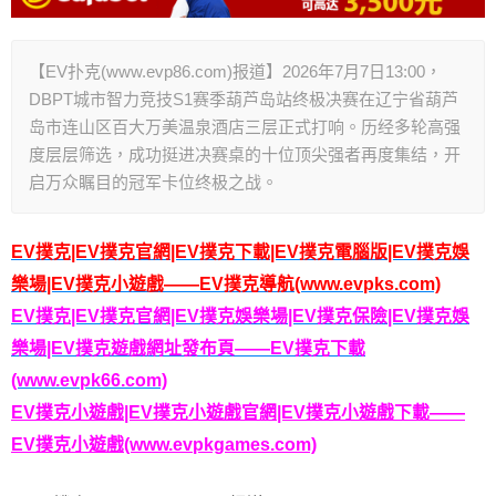
【EV扑克(www.evp86.com)报道】2026年7月7日13:00，
DBPT城市智力竞技S1赛季葫芦岛站终极决赛在辽宁省葫芦
岛市连山区百大万美温泉酒店三层正式打响。历经多轮高强
度层层筛选，成功挺进决赛桌的十位顶尖强者再度集结，开
启万众瞩目的冠军卡位终极之战。
EV撲克|EV撲克官網|EV撲克下載|EV撲克電腦版|EV撲克娛
樂場|EV撲克小遊戲——EV撲克導航(www.evpks.com)
EV撲克|EV撲克官網|EV撲克娛樂場|EV撲克保險|EV撲克娛
樂場|EV撲克遊戲網址發布頁——EV撲克下載
(www.evpk66.com)
EV撲克小遊戲|EV撲克小遊戲官網|EV撲克小遊戲下載——
EV撲克小遊戲(www.evpkgames.com)