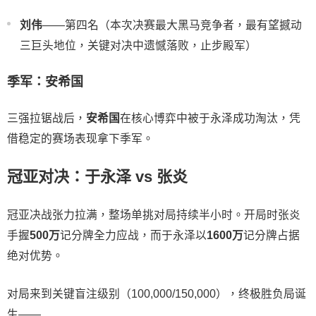
刘伟
——第四名（本次决赛最大黑马竞争者，最有望撼动
三巨头地位，关键对决中遗憾落败，止步殿军）
季军：安希国
三强拉锯战后，
安希国
在核心博弈中被于永泽成功淘汰，凭
借稳定的赛场表现拿下季军。
冠亚对决：于永泽 vs 张炎
冠亚决战张力拉满，整场单挑对局持续半小时。开局时张炎
手握
500万
记分牌全力应战，而于永泽以
1600万
记分牌占据
绝对优势。
对局来到关键盲注级别（100,000/150,000），终极胜负局诞
生——