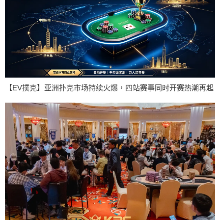
【EV撲克】亚洲扑克市场持续火爆，四站赛事同时开赛热潮再起