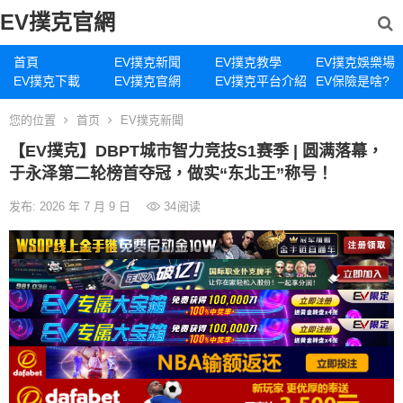
EV撲克官網
首頁
EV撲克新聞
EV撲克教學
EV撲克娛樂場
EV撲克下載
EV撲克官網
EV撲克平台介紹
EV保險是啥?
您的位置
首页
EV撲克新聞
【EV撲克】DBPT城市智力竞技S1赛季 | 圆满落幕，
于永泽第二轮榜首夺冠，做实“东北王”称号！
发布: 2026 年 7 月 9 日
34
阅读