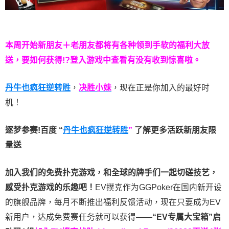
本周开始新朋友＋老朋友都将有各种领到手软的福利大放
送，要如何获得!?登入游戏中查看有没有收到惊喜啦。
丹牛也疯狂逆转胜
，
决胜小妹
，现在正是你加入的最好时
机！
逐梦参赛!百度 “
丹牛也疯狂逆转胜
”
了解更多
活跃新朋友限
量送
加入我们的免费扑克游戏，和全球的牌手们一起切磋技艺，
感受扑克游戏的乐趣吧！
EV撲克作为GGPoker在国内新开设
的旗舰品牌，每月不断推出福利反馈活动，现在只要成为EV
新用户，达成免费赛任务就可以获得——
“EV专属大宝箱”启