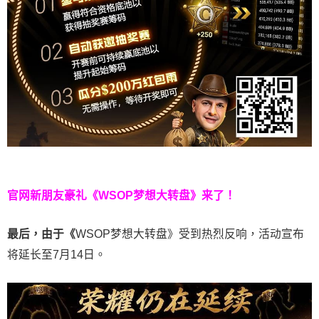
官网新朋友豪礼
《WSOP梦想大转盘》来了！
最后，由于《
WSOP梦想大转盘》受到热烈反响，活动宣布
将延长至7月14日。