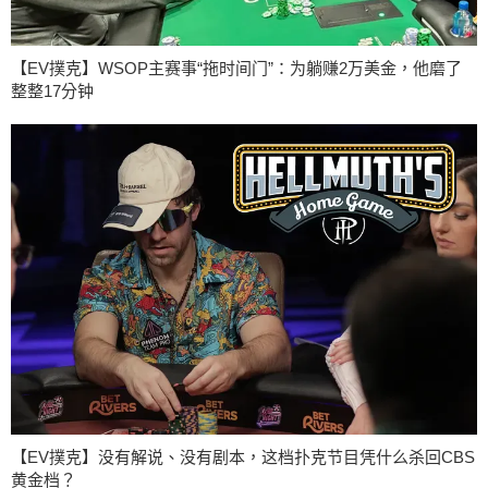
【EV撲克】WSOP主赛事“拖时间门”：为躺赚2万美金，他磨了
整整17分钟
【EV撲克】没有解说、没有剧本，这档扑克节目凭什么杀回CBS
黄金档？