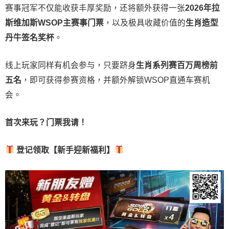
赛事冠军不仅能收获丰厚奖励，还将额外获得一张
2026
年拉
斯维加斯
WSOP
主赛事门票
，以及极具收藏价值的
生肖造型
丹牛签名奖杯
。
线上玩家同样有机会参与，只要跻身
生肖系列赛百万周榜前
五名
，即可获得参赛资格，并额外解锁WSOP直通车赛机
会。
首次来玩？门票我请！
登记领取【新手迎新福利】