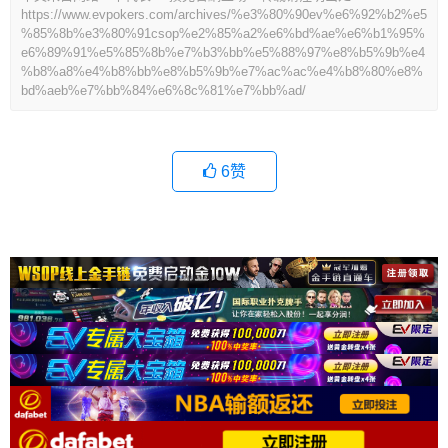
https://www.evpokers.com/archives/%e3%80%90ev%e6%92%b2%e5
%85%8b%e3%80%91csop%e2%85%a2%e6%bd%ae%e6%b1%95%
e6%89%91%e5%85%8b%e7%b3%bb%e5%88%97%e8%b5%9b%e4
%b8%a8%e4%b8%bb%e8%b5%9b%e7%ac%ac%e4%b8%80%e8%
bd%aeb%e7%bb%84%e6%8c%81%e7%bb%ad/
6
赞