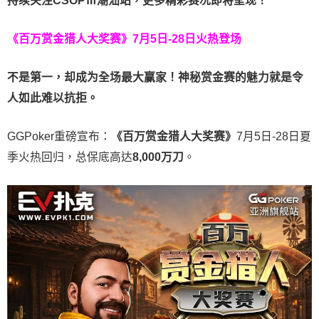
持续关注CSOPⅢ潮汕站，更多精彩赛况即将呈现！
《百万赏金猎人大奖赛》
7月5日-28日火热登场
不是第一，却成为全场最大赢家！神秘赏金赛的魅力就是令
人如此难以抗拒。
GGPoker重磅宣布：
《百万赏金猎人大奖赛》
7月5日-28日夏
季火热回归，总保底高达
8,000
万刀
。