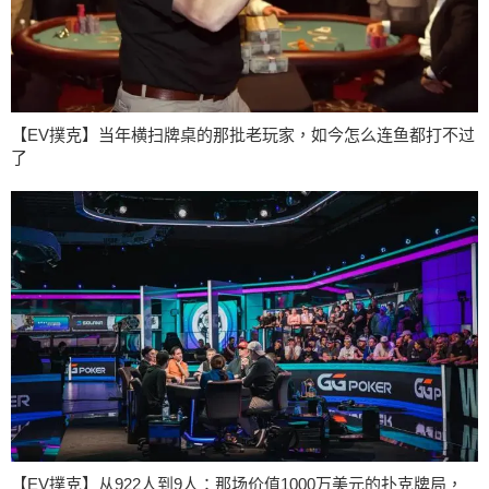
【EV撲克】当年横扫牌桌的那批老玩家，如今怎么连鱼都打不过
了
【EV撲克】从922人到9人：那场价值1000万美元的扑克牌局，