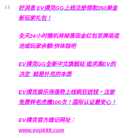
好消息 EV撲克GG上线注册领取350美金
新玩家礼包！
全天24小时随机将掉落现金红包至牌局底
池或玩家余额!快体验吧
EV撲克GG
全新中文旗舰站
追求高EV
的
决定
就是扑克的本质
EV撲克娱乐场强势上线疯狂送钱，注册
免费转老虎機100次！国际认证最安心！
EV撲克官方速记网址：
www.evpk89.com