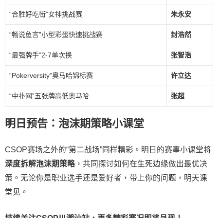
“合胜好吃街”女神挑战赛
朱永安
“畅说鱼言”小型彩蛋快速挑战赛
封浩然
“最强牌手”2-7单次换
张智浩
“Pokerversity”奥马哈锦标赛
许立达
“中扑网”五张牌高低奥马哈
张超
明日预告：泡沫期策略小课堂
CSOP赛场之外的“第二战场”同样精彩。明日的赛事小课堂将
深度拆解泡沫期策略
，共同探讨如何在生死边缘做出最优决
策。无论你是职业选手还是爱好者，带上你的问题，明天课
堂见。