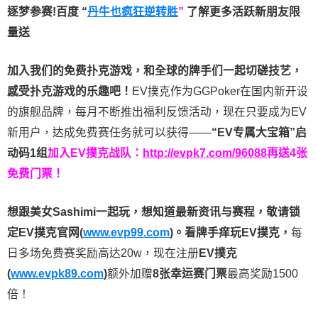
逐梦参赛!百度 “
丹牛也疯狂逆转胜
”
了解更多
活跃新朋友限
量送
加入我们的免费扑克游戏，和全球的牌手们一起切磋技艺，
感受扑克游戏的乐趣吧！
EV撲克作为GGPoker在国内新开设
的旗舰品牌，每月不断推出福利反馈活动，现在只要成为EV
新用户，达成免费赛任务就可以获得——
“EV专属大宝箱”启
动码1组
加入EV撲克战队：
http://evpk7.com/96088
再送4张
免费门票！
想跟美女Sashimi一起玩，
想知道最新资讯与赛程，
敬请锁
定EV撲克官网(
www.evp99.com
)。
看牌手痒玩EV撲克，
每
日多场免费赛奖励高达20w，现在注册
EV撲克
(
www.evpk89.com
)
额外加赠
8张幸运赛门票
最高奖励1500
倍！