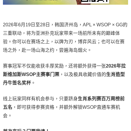
2026年6月19日至28日，韩国济州岛，APL × WSOP × GG的
三重联动，将为亚洲扑克玩家带来一场前所未有的巅峰体
验。
你可以在赛场之上，以牌为刃，博弈风云；也可以在赛
场之外，赴一场山海之约，尝遍海岛烟火。
赛事冠军不仅能收获丰厚奖励，还将额外获得一张
2026
年拉
斯维加斯
WSOP
主赛事门票
，以及极具收藏价值的
生肖造型
丹牛签名奖杯
。
线上玩家同样有机会参与，只要跻身
生肖系列赛百万周榜前
五名
，即可获得参赛资格，并额外解锁WSOP直通车赛机
会。