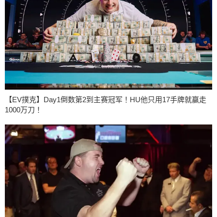
【EV撲克】Day1倒数第2到主赛冠军！HU他只用17手牌就赢走
1000万刀！