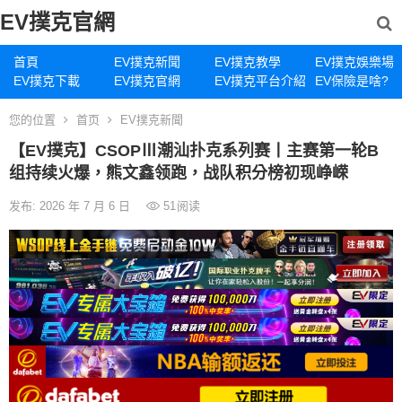
EV撲克官網
首頁
EV撲克新聞
EV撲克教學
EV撲克娛樂場
EV撲克下載
EV撲克官網
EV撲克平台介紹
EV保險是啥?
您的位置
首页
EV撲克新聞
【EV撲克】CSOPⅢ潮汕扑克系列赛丨主赛第一轮B
组持续火爆，熊文鑫领跑，战队积分榜初现峥嵘
发布: 2026 年 7 月 6 日
51
阅读