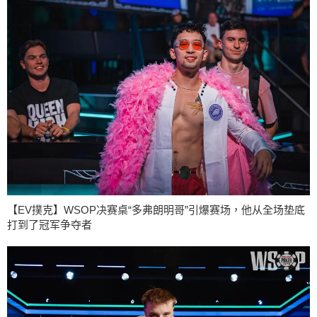
【EV撲克】WSOP决赛桌“多弗朗明哥”引爆赛场，他从全场垫底
打到了冠军争夺者