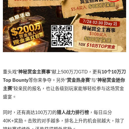
重头戏“
神秘赏金主赛事
”献上500万刀GTD，更有
10
个
10
万刀
Top Bounty
等你来争夺。另外“
赏金热身赛
”与“
神秘赏金迷你
主赛
”较亲民的报名，也让各级别玩家能够轻松参与这场赏金
盛宴。
同时，还有高达100万刀的
猎人战力排行榜
，每日瓜分
40K+奖励。击败的对手越多，排名上升的机会就越大，除了