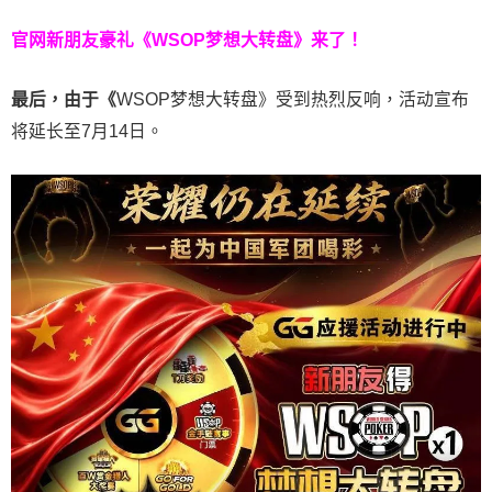
官网新朋友豪礼
《WSOP梦想大转盘》来了！
最后，由于《
WSOP梦想大转盘》受到热烈反响，活动宣布
将延长至7月14日。