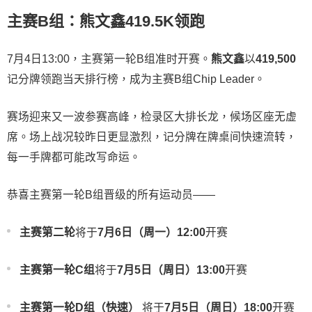
主赛B组：熊文鑫419.5K领跑
7月4日13:00，主赛第一轮B组准时开赛。
熊文鑫
以
419,500
记分牌领跑当天排行榜，成为主赛B组Chip Leader。
赛场迎来又一波参赛高峰，检录区大排长龙，候场区座无虚
席。场上战况较昨日更显激烈，记分牌在牌桌间快速流转，
每一手牌都可能改写命运。
恭喜主赛第一轮B组晋级的所有运动员——
主赛第二轮
将于
7月6日（周一）12:00
开赛
主赛第一轮C组
将于
7月5日（周日）13:00
开赛
主赛第一轮D组（快速）
将于
7月5日（周日）18:00
开赛