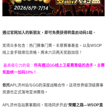
通过官网加入的新朋友，即可免费获得转盘启动码
1
组
。
奖项众多包含：热门赛事门票、丰厚赛事基金，以及WSOP
线上金手链席位资格，
周末六日两天奖励加倍！
最具吸引力的是：
所有通过
GG
线上卫星赛晋级的选手，主赛
奖励统一加码
10%
！
依托
APL济州站与GG的深度战略合作，这项世界级顶级赛事
资源也正式落地亚洲赛场。
APL济州岛站赛事期间，现场同步开启“
荣耀之路
—WSOP
直