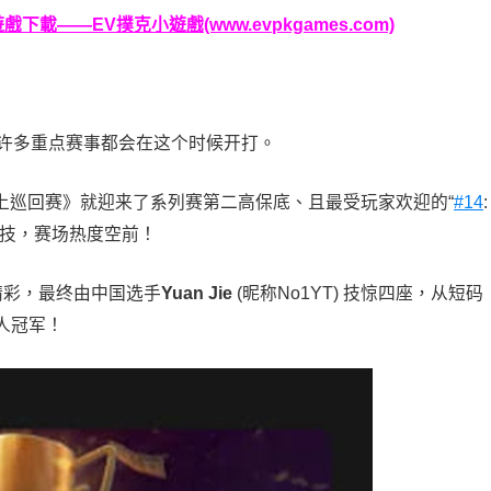
載——EV撲克小遊戲(www.evpkgames.com)
因为许多重点赛事都会在这个时候开打。
克线上巡回赛》就迎来了系列赛第二高保底、且最受玩家欢迎的“
#14
:
竞技，赛场热度空前！
精彩，最终由中国选手
Yuan Jie
(昵称No1YT) 技惊四座，从短码
人冠军！