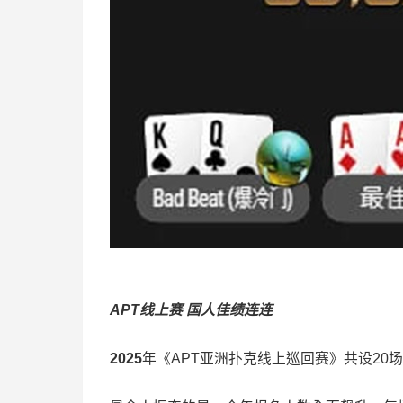
APT线上赛 国人佳绩连连
2025
年《APT亚洲扑克线上巡回赛》共设20