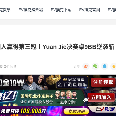
撲克教學
EV撲克娛樂場
EV撲克下載
EV撲克官網
EV
人赢得第三冠！Yuan Jie决赛桌9BB逆袭斩
244
阅读