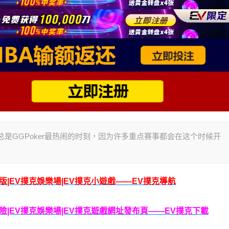
周末，总是GGPoker最热闹的时刻，因为许多重点赛事都会在这个时候开
腦版|EV撲克娛樂場|EV撲克小遊戲——EV撲克導航
克保險|EV撲克娛樂場|EV撲克遊戲網址發布頁——EV撲克下載