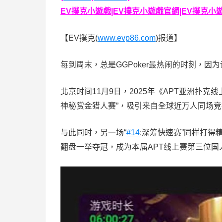
EV撲克小遊戲|EV撲克小遊戲官網|EV撲克小遊戲下
【EV撲克(
www.evp86.com
)报道】
每到周末，总是GGPoker最热闹的时刻，
北京时间11月9日，2025年《APT亚洲扑
神秘赏金猎人赛”，吸引来自全球近万人同场
与此同时，另一场“
#14
:深筹快速赛”同样打得
翻盘一举夺冠，成为本届APT线上赛第三位国