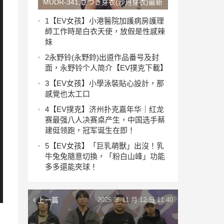
MUDR-341,さつき芽衣(沙月芽衣)最新
作品2025/10/20发布！【EV撲克下
1
【EV女孩】小港醫院加護病房護理
師工作時是白衣天使，放假是性感辣
載】
妹
2
永野铃(永野鈴)出道作品番号及封
面，永野铃个人简介【EV撲克下載】
3
【EV女孩】小學泳裝貼心設計，那
感覺也太工口
4
【EV撲克】济州扑克嘉年华｜红龙
赛最强八人决赛桌产生，中国选手蔡
建侹领跑，冠军诞生在即！
5
【EV女孩】「巨乳萌獸」出沒！乳
牛兔兔隨意切換，「粉白山峰」功能
多多還能夾球！
上一篇
2025 年 11 月 12 日 11:40