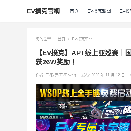
EV撲克官網
首頁
EV撲克新聞
EV
您的位置
首页
EV撲克新聞
【EV撲克】APT线上亚巡赛｜国
获26W奖励！
作者:
EV撲克(EVPoker)
发布: 2025 年 11 月 12 日