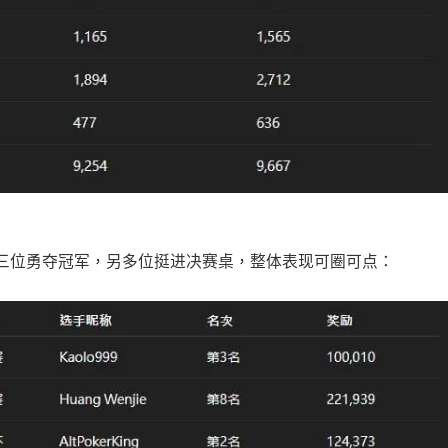
三位勇夺冠军，另多位挺进决赛桌，整体表现可圈可点：