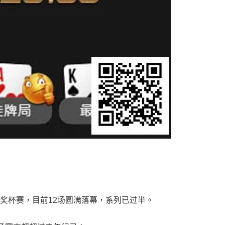
场奖杯赛，目前12场圆满落幕，系列已过半。