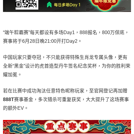
“端午粽霸赛”每天都设有多场Day1，888报名，800万保底，
赛事将于6月28日晚21:00开打Day2。
中国玩家只要夺冠，不只能获得特殊生肖龙专属头像，更有
全新“黑金”设计的虎首造型丹牛签名纪念奖杯，为你的胜利荣
耀加冕。
若在比赛中成功淘汰任意特色昵称玩家，至官网登记再加赠
888T
赛事基金，多次猎杀可重复获奖，大大提升了这场赛事
的额外EV。