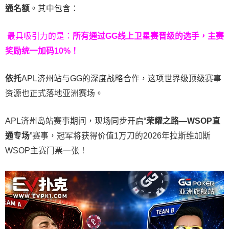
通名额
。其中包含：
最具吸引力的是：
所有通过
GG
线上卫星赛晋级的选手，主赛
奖励统一加码
10%
！
依托
APL济州站与GG的深度战略合作，这项世界级顶级赛事
资源也正式落地亚洲赛场。
APL济州岛站赛事期间，现场同步开启“
荣耀之路
—WSOP
直
通专场
”赛事，冠军将获得价值1万刀的2026年拉斯维加斯
WSOP主赛门票一张！