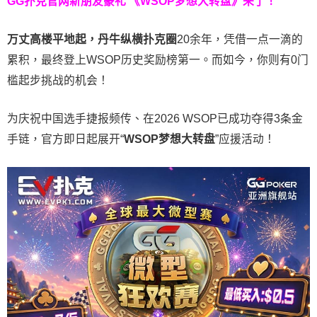
GG扑克官网新朋友豪礼
《WSOP梦想大转盘》来了！
万丈高楼平地起，丹牛纵横扑克圈
20余年，凭借一点一滴的
累积，最终登上WSOP历史奖励榜第一。而如今，你则有0门
槛起步挑战的机会！
为庆祝中国选手捷报频传、在2026 WSOP已成功夺得3条金
手链，官方即日起展开“
WSOP
梦想大转盘
”应援活动！