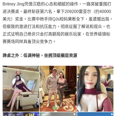
Britney Jing凭借沉稳的心态和细腻的操作，一路突破重围打
进决赛桌，最终斩获第六名，拿下209200雷亚尔（约40000
美元）奖金。比赛中她手持QJs短码果断全下，虽遗憾出局，
但极致的激进打法和抗压能力，彻底征服了解说和观众，也
正式证明自己绝非只会打高额局的娱乐玩家，在世界级锦标
赛赛场同样具备顶尖竞争力。
牌桌之外：低调神秘，坐拥顶级圈层资源