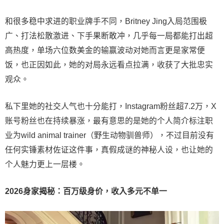
和很多稳中求进的职业牌手不同，Britney Jing入局范围极
广、打法松散激进、下手果断敢冲，几乎每一局都能打出超
高热度，单场六位数美金的输赢波动对她而言更是家常便
饭，也正因如此，她的对局永远看点拉满，收获了大批忠实
观众。
私下里她的社交人气也十分能打，Instagram粉丝超7.2万，X
账号粉丝也在持续暴涨，最有意思的是她的个人简介标注职
业为wild animal trainer（野生动物驯兽师），不过目前没有
任何实锤素材佐证这件事，真假成谜的神秘人设，也让她的
个人魅力更上一层楼。
2026身家揭秘：百万级身价，收入多元不单一