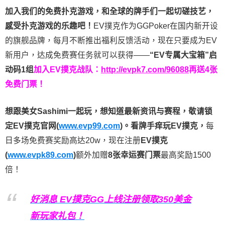
加入我们的免费扑克游戏，和全球的牌手们一起切磋技艺，
感受扑克游戏的乐趣吧！
EV撲克作为GGPoker在国内新开设
的旗舰品牌，每月不断推出福利反馈活动，现在只要成为EV
新用户，达成免费赛任务就可以获得——
“EV专属大宝箱”启
动码1组
加入EV撲克战队：
http://evpk7.com/96088
再送4张
免费门票！
想跟美女Sashimi一起玩，
想知道最新资讯与赛程，
敬请锁
定EV撲克官网(
www.evp99.com
)。
看牌手痒玩EV撲克，
每
日多场免费赛奖励高达20w，现在注册
EV撲克
(
www.evpk89.com
)
额外加赠
8张幸运赛门票
最高奖励1500
倍！
好消息 EV撲克GG上线注册领取350美金
新玩家礼包！