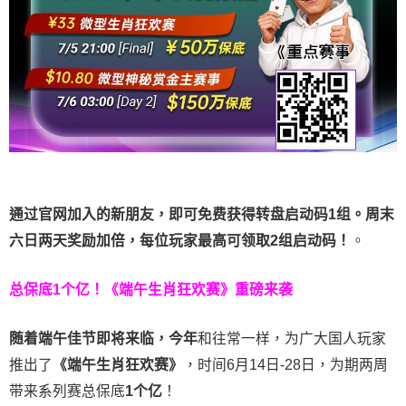
通过官网加入的新朋友，即可免费获得转盘启动码1组。周末
六日两天奖励加倍，每位玩家最高可领取2组启动码！
。
总保底1个亿！
《端午生肖狂欢赛》重磅来袭
随着端午佳节即将来临，今年
和往常一样，为广大国人玩家
推出了
《端午生肖狂欢赛》
，时间6月14日-28日，为期两周
带来系列赛总保底
1
个亿
！