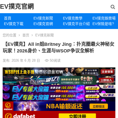
EV撲克官網
首頁
EV撲克新聞
EV撲克教學
EV撲克娛樂場
EV撲克下載
EV撲克官網
EV撲克平台介紹
EV保險是啥?
您的位置
首页
EV撲克新聞
【EV撲克】All in姐Britney Jing：扑克圈最火神秘女
玩家！2026身价、生涯与WSOP争议全解析
发布: 2026 年 6 月 28 日
50
阅读