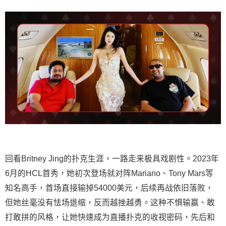
回看Britney Jing的扑克生涯，一路走来极具戏剧性。2023年
6月的HCL首秀，她初次登场就对阵Mariano、Tony Mars等
知名高手，首场直接输掉54000美元，后续再战依旧落败，
但她丝毫没有怯场退缩，反而越挫越勇。这种不惧输赢、敢
打敢拼的风格，让她快速成为直播扑克的收视密码，先后和