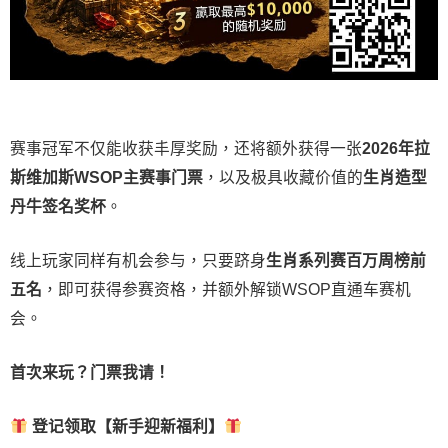
赛事冠军不仅能收获丰厚奖励，还将额外获得一张
2026
年拉
斯维加斯
WSOP
主赛事门票
，以及极具收藏价值的
生肖造型
丹牛签名奖杯
。
线上玩家同样有机会参与，只要跻身
生肖系列赛百万周榜前
五名
，即可获得参赛资格，并额外解锁WSOP直通车赛机
会。
首次来玩？门票我请！
登记领取【新手迎新福利】