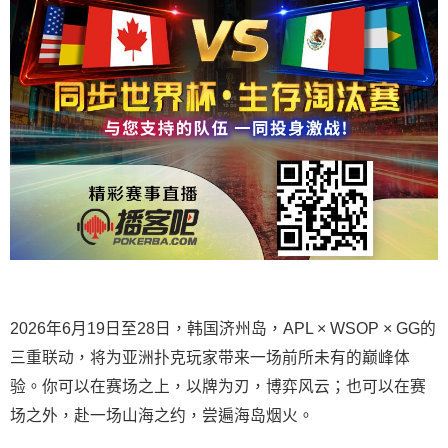
2026年6月19日至28日，韩国济州岛，APL × WSOP × GG的
三重联动，将为亚洲扑克玩家带来一场前所未有的巅峰体
验。
你可以在赛场之上，以牌为刃，博弈风云；也可以在赛
场之外，赴一场山海之约，尝遍海岛烟火。