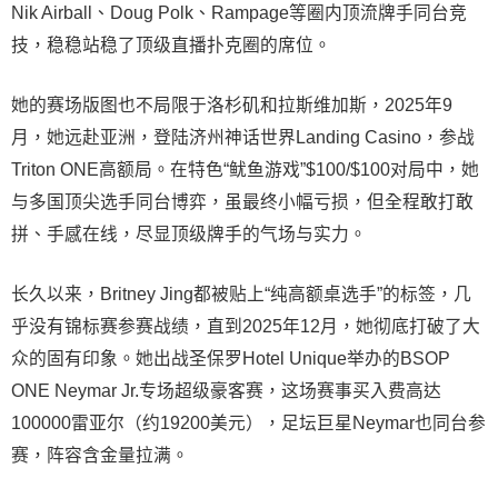
Nik Airball、Doug Polk、Rampage等圈内顶流牌手同台竞
技，稳稳站稳了顶级直播扑克圈的席位。
她的赛场版图也不局限于洛杉矶和拉斯维加斯，2025年9
月，她远赴亚洲，登陆济州神话世界Landing Casino，参战
Triton ONE高额局。在特色“鱿鱼游戏”$100/$100对局中，她
与多国顶尖选手同台博弈，虽最终小幅亏损，但全程敢打敢
拼、手感在线，尽显顶级牌手的气场与实力。
长久以来，Britney Jing都被贴上“纯高额桌选手”的标签，几
乎没有锦标赛参赛战绩，直到2025年12月，她彻底打破了大
众的固有印象。她出战圣保罗Hotel Unique举办的BSOP
ONE Neymar Jr.专场超级豪客赛，这场赛事买入费高达
100000雷亚尔（约19200美元），足坛巨星Neymar也同台参
赛，阵容含金量拉满。