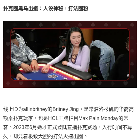
扑克圈黑马出道：人设神秘，打法圈粉
线上ID为allinbritney的Britney Jing，是常驻洛杉矶的华裔高
额桌扑克玩家，也是HCL王牌栏目Max Pain Monday的常
客。2023年6月她才正式登陆直播扑克赛场，入行时间不算
久，却凭着极致大胆的打法火速出圈。