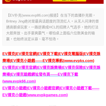
【EV扑克(www.evp86.com)报道】在当下的直播扑克圈，
Britney Jing绝对是最具话题度的顶流红人。从无人问津的普
通高额桌玩家，一路逆袭成HCL的招牌人气选手，她的打法
大胆奔放、出手豪爽霸气，哪怕桌上面临六位数美金的输
赢，也始终淡定从容、毫不怯场。
EV撲克|EV撲克官網|EV撲克下載|EV撲克電腦版|EV撲克娛
樂場|EV撲克小遊戲——EV撲克導航(www.evpks.com)
EV撲克|EV撲克官網|EV撲克娛樂場|EV撲克保險|EV撲克娛
樂場|EV撲克遊戲網址發布頁——EV撲克下載
(www.evpk66.com)
EV撲克小遊戲|EV撲克小遊戲官網|EV撲克小遊戲下載——
EV撲克小遊戲(www.evpkgames.com)