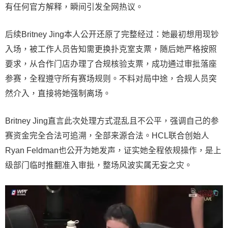
有任何官方解释，瞬间引发全网热议。
后续Britney Jing本人公开还原了完整经过：她最初想用现钞
入场，被工作人员告知需更换扑克室支票，随后她严格按照
要求，从合作门店办理了合规核验支票，成功通过审批落座
参赛，全程遵守所有赛场规则。不料对局中途，合规人员突
然介入，直接将她强制离场。
Britney Jing直言此次处理方式混乱且不公平，强调自己的参
赛资金完全合法可追溯，全部来源合法。HCL联合创始人
Ryan Feldman也公开为她发声，证实她全程依规操作，是上
级部门临时推翻准入审批，整场风波实属无妄之灾。