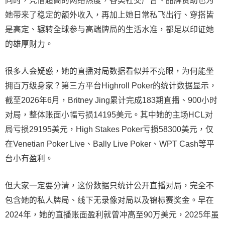
同时，凭借超高的网络热度，各类社交广告、品牌赞助也为
她带来了稳定的额外收入，再加上她日常私飞出行、穿搭皆
是高定、辗转全球参与高端牌局的生活水准，都足以印证她
的雄厚财力。
很多人会疑惑，她的直播对局数据看似并不亮眼，为何能坐
拥百万级身家？第三方平台Highroll Poker的统计数据显示，
截至2026年6月，Britney Jing累计完成183期直播、900小时
对局，整体账面小幅亏损14195美元。其中她的主场HCL对
局亏损29195美元，High Stakes Poker亏损58300美元，仅
在Venetian Poker Live、Bally Live Poker、WPT Cash等平
台小有盈利。
但大家一定要分清，这份数据只统计公开直播对局，完全不
包含她的私人牌局、线下无录像对局以及锦标赛奖金。早在
2024年，她的直播账面盈利就曾冲高至90万美元，2025年虽