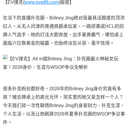
【EV撲克(
www.evp86.com
)报道】
在当下的直播扑克圈，Britney Jing绝对是最具话题度的顶流
红人。从无人问津的普通高额桌玩家，一路逆袭成HCL的招
牌人气选手，她的打法大胆奔放、出手豪爽霸气，哪怕桌上
面临六位数美金的输赢，也始终淡定从容、毫不怯场。
很多扑克粉丝都好奇，2026年的Britney Jing身价究竟有多
高？褪去牌桌上的高光光环，现实里的她又是怎样一个人？
今天我们就一次性聊透Britney Jing的身家财力、扑克生涯、
个人生活，以及让她刷屏2026年夏季扑克圈的WSOP争议事
件。