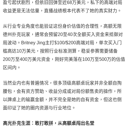
盈亏起伏剧烈，但依旧回弹至近68万美元，私下的高端对局
收益更是无法估量，直播战绩根本代表不了她的真实财力。
从行业专业角度也能验证这份身价估值的合理性，高额无限
德州扑克玩家，通常会预留20至40次全额买入资金来抵御对
局波动。Britney Jing主打$100/$200高端对局，单次买入门
槛高达10万美元，按照行业标准测算，稳妥参赛需要储备
200万至400万美元资金，刚好完美落在100万至500万的估值
区间内。
当然业内也有普遍情况，很多顶级高额桌玩家并非全额自掏
腰包，会有资方赞助、收益分成或对局份额售卖的操作，所
以牌桌上的输赢金额，并不完全是她的自有资金，但这也侧
面印证了她的圈内资源与行业地位。
高光扑克生涯：敢打敢拼，从高额桌闯出名堂