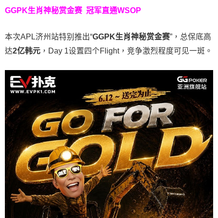
GGPK生肖神秘赏金赛
冠军直通WSOP
本次APL济州站特别推出“
GGPK
生肖神秘赏金赛
”，总保底高
达
2
亿韩元
，Day 1设置四个Flight，竞争激烈程度可见一斑。