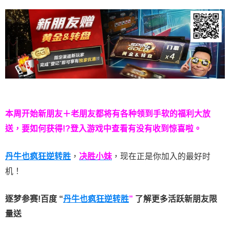
本周开始新朋友＋老朋友都将有各种领到手软的福利大放
送，要如何获得!?登入游戏中查看有没有收到惊喜啦。
丹牛也疯狂逆转胜
，
决胜小妹
，现在正是你加入的最好时
机！
逐梦参赛!百度 “
丹牛也疯狂逆转胜
”
了解更多
活跃新朋友限
量送