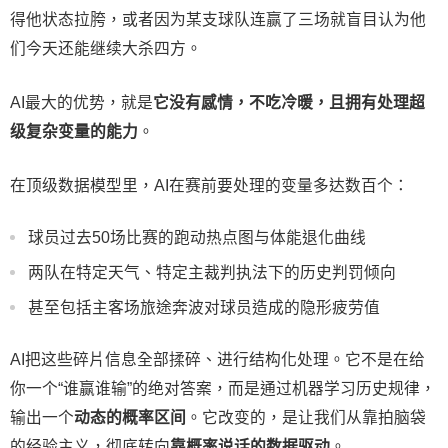
得他状态拉胯，或者因为某支球队连赢了三场就盲目认为他
们今天还能继续大杀四方。
AI最大的优势，就是
它没有感情，不吃冷暖，且拥有处理超
级复杂变量的能力
。
在顶级数据模型里，AI在赛前要处理的变量多达数百个：
球员过去50场比赛的跑动热点图与体能退化曲线
两队在特定天气、特定主裁判执法下的历史判罚倾向
甚至包括主客场旅途奔波对球员造成的隐形疲劳值
AI把这些碎片信息全部揉碎、进行结构化处理。它不是在给
你一个“谁赢谁输”的绝对答案，而是通过机器学习历史规律，
输出一个
动态的概率区间
。它改变的，是让我们从靠拍脑袋
的经验主义，彻底转向
靠概率说话的数据驱动
。