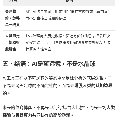
心法
说明
关注趋
AI生成的走势图是用来判断“谁在掌控当前比赛节奏”，
势，忽略
而不是直接当成最终依据
单一结果
人类直觉
让AI处理庞大历史数据、筛选有价值信息；把最后决
与机器智
定权留给自己，用看球积累的敏锐嗅觉去补足AI无法
能结合
计算的人性空白
五、结语：AI是望远镜，不是水晶球
AI工具正在以不可逆转的姿态重塑足球分析的底层逻辑。它
不是来消灭足球的不确定性的，而是来
增强人类的认知边界
的
。
未来的体育博弈，不再是单纯的“运气大比拼”，而是一场
人类
经验与机器算力共同协作的高阶游戏
。