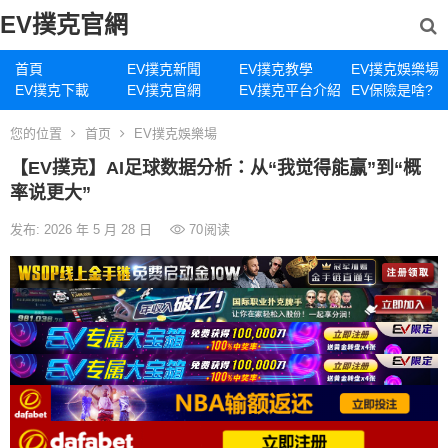
EV撲克官網
首頁
EV撲克新聞
EV撲克教學
EV撲克娛樂場
EV撲克下載
EV撲克官網
EV撲克平台介紹
EV保險是啥?
您的位置
首页
EV撲克娛樂場
【EV撲克】AI足球数据分析：从“我觉得能赢”到“概
率说更大”
发布: 2026 年 5 月 28 日
70
阅读