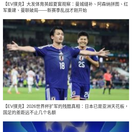
【EV撲克】大发体育英超夏窗观察：曼城缝补、阿森纳拼图、红
军重建、曼联破局——新赛季乱战才刚开始
【EV撲克】2026世界杯扩军的残酷真相：日本已是亚洲天花板，
国足的差距远不止几个名额