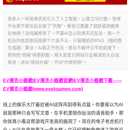
很多人一听说老虎机引入了人工智能，心里立马打鼓，觉得
平台是不是在后台装了“天眼”，看自己要赢了就赶紧改概率
拉电闸？这纯属想多了。不管AI怎么吹得天花乱坠，每一个
机台的底层依旧是那个六亲不认、只管随机的RNG（随机数
生成器）算法。AI真正干的活，是在不破坏公平的前提下，
把你的“伺候”得更舒服。用大发官方网站行业解读的大白话
来说，这叫“体验升级”，不叫“作弊控制”。
EV撲克小遊戲|EV撲克小遊戲官網|EV撲克小遊戲下載——
EV撲克小遊戲(www.evpkgames.com)
线上的娱乐大厅最近被AI这阵风刮得有点猛。你要是以为AI
就是那种只会写写文章、在手机里陪你扯淡的语音助手，那
你就真小看这帮游戏开发商的脑洞了。现在的电子老虎机行
业，AI正在背地里下一盘大棋。它已经把触角伸进了游戏设