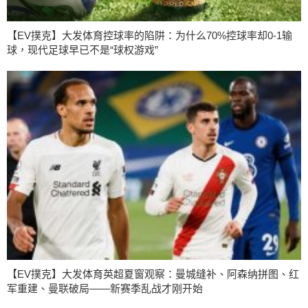
【EV撲克】大发体育控球率的陷阱：为什么70%控球率却0-1输
球，现代足球早已不是“球权游戏”
【EV撲克】大发体育英超夏窗观察：曼城缝补、阿森纳拼图、红
军重建、曼联破局——新赛季乱战才刚开始