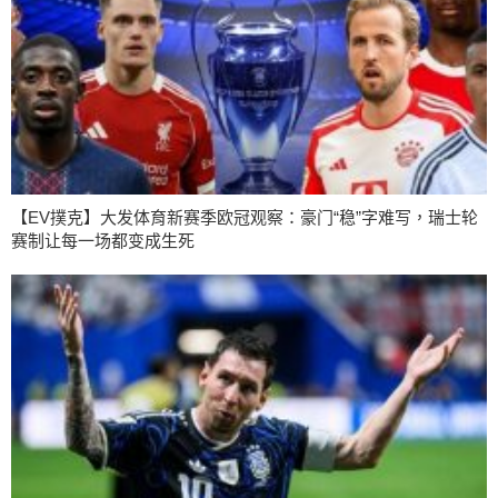
【EV撲克】大发体育新赛季欧冠观察：豪门“稳”字难写，瑞士轮
赛制让每一场都变成生死