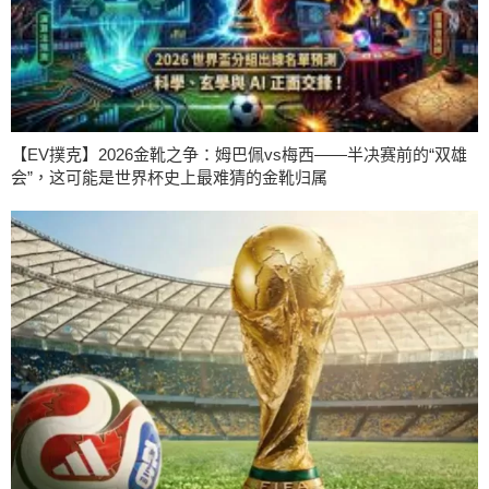
【EV撲克】2026金靴之争：姆巴佩vs梅西——半决赛前的“双雄
会”，这可能是世界杯史上最难猜的金靴归属