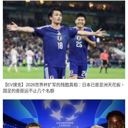
【EV撲克】2026世界杯扩军的残酷真相：日本已是亚洲天花板，
国足的差距远不止几个名额