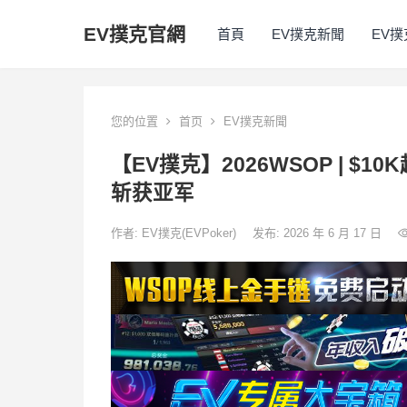
EV撲克官網
首頁
EV撲克新聞
EV
您的位置
首页
EV撲克新聞
【EV撲克】2026WSOP | $10K
斩获亚军
作者:
EV撲克(EVPoker)
发布: 2026 年 6 月 17 日