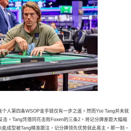
个人第四条WSOP金手链仅有一步之遥。然而Yixi Tang并未就
。Tang凭借同花击败Foxen的三条2，将记分牌差距大幅缩
未能成型被Tang精准跟注，记分牌领先优势就此易主。那一刻，