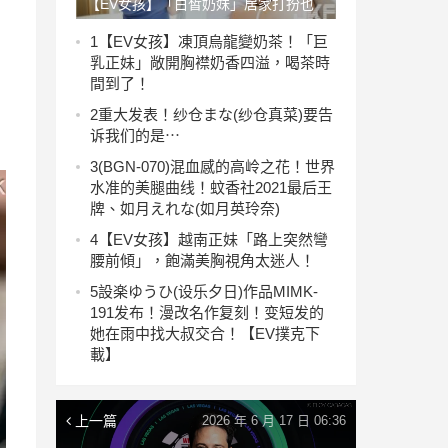
【EV女孩】「白皙奶妹」居家打扮也
好狂，小背心擋不住肉彈溢出，解開褲
1
【EV女孩】凍頂烏龍變奶茶！「巨
乳正妹」敞開胸襟奶香四溢，喝茶時
褲真的猛～
間到了！
2
重大发表！纱仓まな(纱仓真菜)要告
诉我们的是⋯
3
(BGN-070)混血感的高岭之花！世界
水准的美腿曲线！蚊香社2021最后王
牌、如月えれな(如月英玲奈)
4
【EV女孩】越南正妹「路上突然彎
腰前傾」，飽滿美胸視角太迷人！
5
設楽ゆうひ(设乐夕日)作品MIMK-
191发布！漫改名作复刻！变短发的
她在雨中找大叔交合！【EV撲克下
載】
上一篇
2026 年 6 月 17 日 06:36