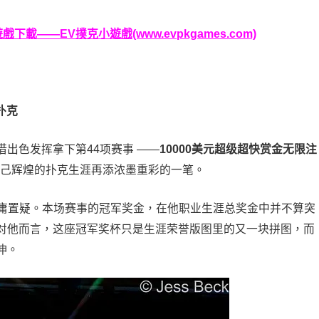
載——EV撲克小遊戲(www.evpkgames.com)
扑克
，凭借出色发挥拿下第44项赛事 ——
10000美元超级超快赏金无限注
为自己辉煌的扑克生涯再添浓墨重彩的一笔。
实力毋庸置疑。本场赛事的冠军奖金，在他职业生涯总奖金中并不算突
对他而言，这座冠军奖杯只是生涯荣誉版图里的又一块拼图，而
伸。