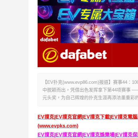
【EV扑克(www.evp86.com)报道】赛事44：
中脱颖而出，凭借出色发挥拿下第44项赛事 ——
元头奖，为自己辉煌的扑克生涯再添浓墨重彩
EV撲克|EV撲克官網|EV撲克下載|EV撲克電
(www.evpks.com)
EV撲克|EV撲克官網|EV撲克娛樂場|EV撲