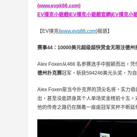
(www.evpk66.com)
EV撲克小遊戲|EV撲克小遊戲官網|EV撲克小遊戲下
【EV撲克(
www.evp86.com
)报道】
赛事44：10000美元超级超快赏金无限注德州
Alex Foxen从466 名参赛选手中脱颖而出
德州扑克赛
冠军，斩获594246美元头奖，
Alex Foxen是当今扑克界的顶尖名将，
出，甚至没能跻身其个人单场奖金榜前十五。
他的传奇之路仍在随着一座座冠军奖杯不断延