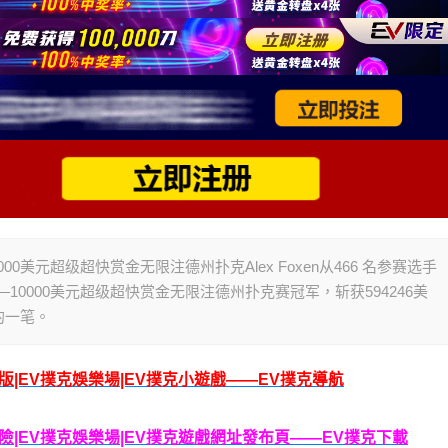
10000美元超级超快赏金无限注德州扑克Alex Foxen从466 名参赛选手
10000美元超级超快赏金无限注德州扑克赛冠军，斩获594246美
的一笔。
腦版|EV撲克娛樂場|EV撲克小遊戲——EV撲克導航
克保險|EV撲克娛樂場|EV撲克遊戲網址發布頁——EV撲克下載