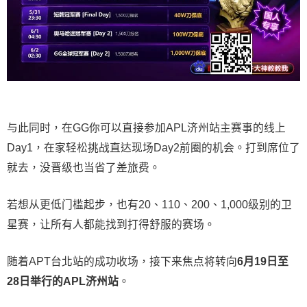
与此同时，在GG你可以直接参加APL济州站主赛事的线上
Day1，在家轻松挑战直达现场Day2前圈的机会。打到席位了
就去，没晋级也当省了差旅费。
若想从更低门槛起步，也有20、110、200、1,000级别的卫
星赛，让所有人都能找到打得舒服的赛场。
随着APT台北站的成功收场，接下来焦点将转向
6
月
19
日至
28
日举行的
APL
济州站
。