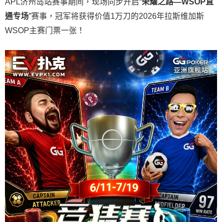
APL济州岛站赛事期间，现场同步开启“
荣耀之路
—WSOP
直
通专场
”赛事，冠军将获得价值1万刀的2026年拉斯维加斯
WSOP主赛门票一张！