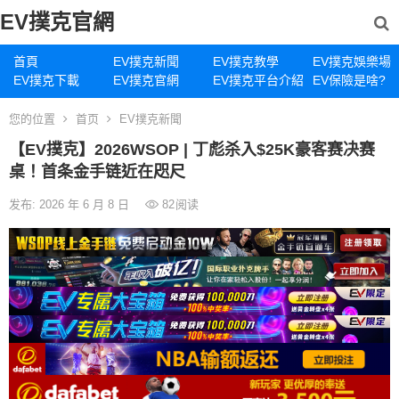
EV撲克官網
首頁
EV撲克新聞
EV撲克教學
EV撲克娛樂場
EV撲克下載
EV撲克官網
EV撲克平台介紹
EV保險是啥?
您的位置
首页
EV撲克新聞
【EV撲克】2026WSOP | 丁彪杀入$25K豪客赛决赛
桌！首条金手链近在咫尺
发布: 2026 年 6 月 8 日
82
阅读