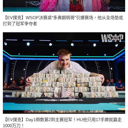
【EV撲克】WSOP决赛桌“多弗朗明哥”引爆赛场，他从全场垫底
打到了冠军争夺者
【EV撲克】Day1倒数第2到主赛冠军！HU他只用17手牌就赢走
1000万刀！