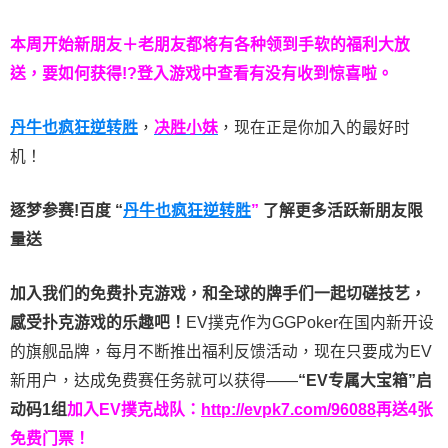
本周开始新朋友＋老朋友都将有各种领到手软的福利大放
送，要如何获得!?登入游戏中查看有没有收到惊喜啦。
丹牛也疯狂逆转胜
，
决胜小妹
，现在正是你加入的最好时
机！
逐梦参赛!百度 “
丹牛也疯狂逆转胜
”
了解更多
活跃新朋友限
量送
加入我们的免费扑克游戏，和全球的牌手们一起切磋技艺，
感受扑克游戏的乐趣吧！
EV撲克作为GGPoker在国内新开设
的旗舰品牌，每月不断推出福利反馈活动，现在只要成为EV
新用户，达成免费赛任务就可以获得——
“EV专属大宝箱”启
动码1组
加入EV撲克战队：
http://evpk7.com/96088
再送4张
免费门票！