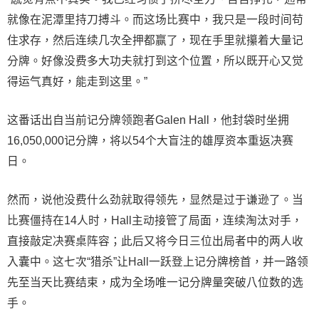
就像在泥潭里持刀搏斗。而这场比赛中，我只是一段时间苟
住求存，然后连续几次全押都赢了，现在手里就攥着大量记
分牌。好像没费多大功夫就打到这个位置，所以既开心又觉
得运气真好，能走到这里。”
这番话出自当前记分牌领跑者Galen Hall，他封袋时坐拥
16,050,000记分牌，将以54个大盲注的雄厚资本重返决赛
日。
然而，说他没费什么劲就取得领先，显然是过于谦逊了。当
比赛僵持在14人时，Hall主动接管了局面，连续淘汰对手，
直接敲定决赛桌阵容；此后又将今日三位出局者中的两人收
入囊中。这七次“猎杀”让Hall一跃登上记分牌榜首，并一路领
先至当天比赛结束，成为全场唯一记分牌量突破八位数的选
手。