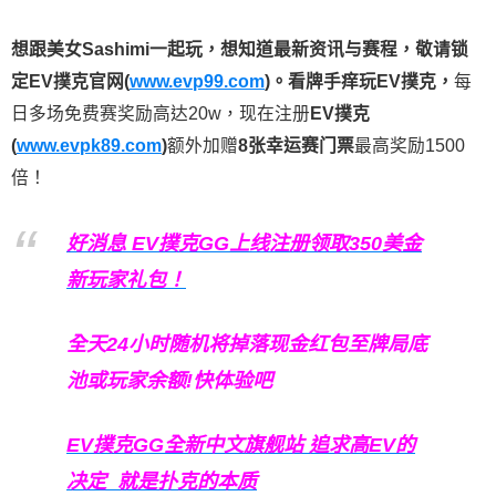
想跟美女Sashimi一起玩，
想知道最新资讯与赛程，
敬请锁
定EV撲克官网(
www.evp99.com
)。
看牌手痒玩EV撲克，
每
日多场免费赛奖励高达20w，现在注册
EV撲克
(
www.evpk89.com
)
额外加赠
8张幸运赛门票
最高奖励1500
倍！
好消息 EV撲克GG上线注册领取350美金
新玩家礼包！
全天24小时随机将掉落现金红包至牌局底
池或玩家余额!快体验吧
EV撲克GG
全新中文旗舰站
追求高EV
的
决定
就是扑克的本质