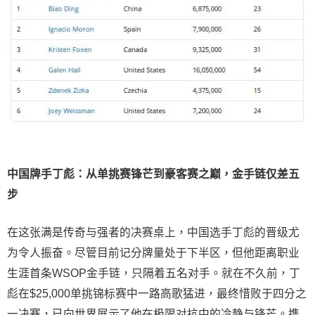
中国牌手丁彪：从单挑赛锋芒到豪客赛之巅，金手链仅差五
步
在这张满是传奇与强者的决赛桌上，中国选手丁彪的晋级尤
为令人振奋。尽管目前记分牌量处于下半区，但他距离职业
生涯首条WSOP金手链，只隔着五名对手。就在不久前，丁
彪在$25,000单挑锦标赛中一路高歌猛进，最终惜败于四分之
一决赛，已向世界展示了他在极限对抗中的冷静与锋芒。携