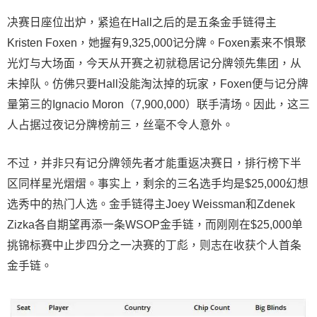
决赛日座位出炉，紧追在Hall之后的是五条金手链得主
Kristen Foxen，她握有9,325,000记分牌。Foxen素来不惧聚
光灯与大场面，今天从开赛之初就稳居记分牌领先集团，从
未掉队。仿佛只要Hall没能淘汰掉的玩家，Foxen便与记分牌
量第三的Ignacio Moron（7,900,000）联手清场。因此，这三
人占据过夜记分牌榜前三，丝毫不令人意外。
不过，并非只有记分牌领先者才能重返决赛日，排行榜下半
区同样星光熠熠。事实上，剩余的三名选手均是$25,000幻想
选秀中的热门人选。金手链得主Joey Weissman和Zdenek
Zizka各自期望再添一条WSOP金手链，而刚刚在$25,000单
挑锦标赛中止步四分之一决赛的丁彪，则志在收获个人首条
金手链。