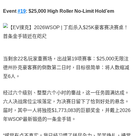
Event
#19
: $25,000 High Roller No-Limit Hold’em
当剩余22名玩家重赛场，出战第19项赛事：$25,000无限注
德州扑克豪客赛的倒数第二日时，目标很简单：将人数缩减
至6人。
经过六个级别、整整六个小时的鏖战，这一任务圆满达成。
六人决战席位尘埃落定，为决赛日留下了恰到好处的悬念。
届时，其中一人将独揽$1,773,083的巨额奖金，并戴上2026
年WSOP最新锻造的一条金手链。
“感觉有点不真实。我已经习惯了拼尽全力、苦苦挣扎，通常