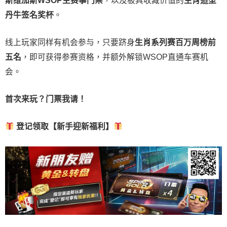
斯维加斯
WSOP
主赛事门票
，以及极具收藏价值的
生肖造型
丹牛签名奖杯
。
线上玩家同样有机会参与，只要跻身
生肖系列赛百万周榜前
五名
，即可获得参赛资格，并额外解锁WSOP直通车赛机
会。
首次来玩？门票我请！
登记领取【新手迎新福利】