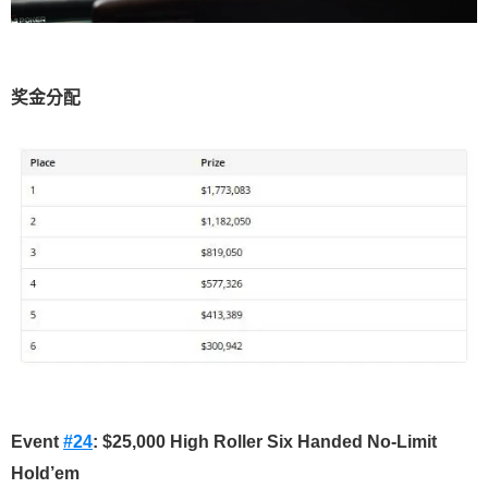
奖金分配
Event
#24
: $25,000 High Roller Six Handed No-Limit
Hold’em