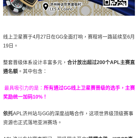
线上卫星赛于4月27日在GG全面打响，赛程将一路延续至6月
19日。
整套晋级体系设计丰富多元，
合计放出
超过200个
APL主赛直
通名额
。其中包含：
最具吸引力的是：
所有通过
GG
线上卫星赛晋级的选手，主赛
奖励统一加码
10%
！
依托
APL济州站与GG的深度战略合作，这项世界级顶级赛事
资源也正式落地亚洲赛场。