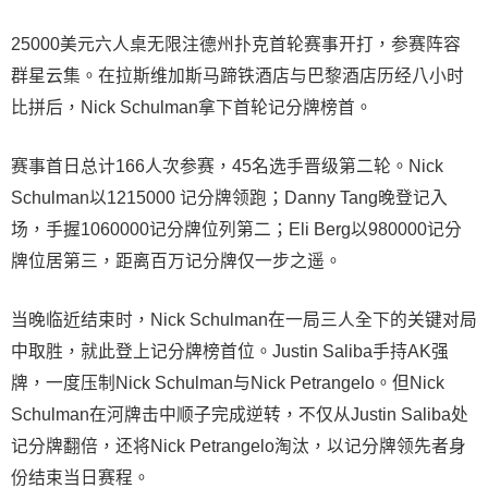
25000美元六人桌无限注德州扑克首轮赛事开打，参赛阵容
群星云集。在拉斯维加斯马蹄铁酒店与巴黎酒店历经八小时
比拼后，Nick Schulman拿下首轮记分牌榜首。
赛事首日总计166人次参赛，45名选手晋级第二轮。Nick
Schulman以1215000 记分牌领跑；Danny Tang晚登记入
场，手握1060000记分牌位列第二；Eli Berg以980000记分
牌位居第三，距离百万记分牌仅一步之遥。
当晚临近结束时，Nick Schulman在一局三人全下的关键对局
中取胜，就此登上记分牌榜首位。Justin Saliba手持AK强
牌，一度压制Nick Schulman与Nick Petrangelo。但Nick
Schulman在河牌击中顺子完成逆转，不仅从Justin Saliba处
记分牌翻倍，还将Nick Petrangelo淘汰，以记分牌领先者身
份结束当日赛程。