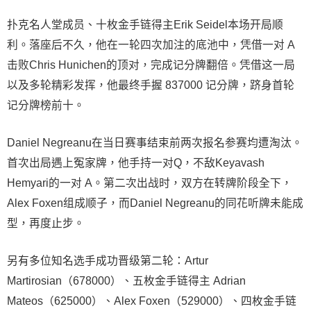
扑克名人堂成员、十枚金手链得主Erik Seidel本场开局顺
利。落座后不久，他在一轮四次加注的底池中，凭借一对 A
击败Chris Hunichen的顶对，完成记分牌翻倍。凭借这一局
以及多轮精彩发挥，他最终手握 837000 记分牌，跻身首轮
记分牌榜前十。
Daniel Negreanu在当日赛事结束前两次报名参赛均遭淘汰。
首次出局遇上冤家牌，他手持一对Q，不敌Keyavash
Hemyari的一对 A。第二次出战时，双方在转牌阶段全下，
Alex Foxen组成顺子，而Daniel Negreanu的同花听牌未能成
型，再度止步。
另有多位知名选手成功晋级第二轮：Artur
Martirosian（678000）、五枚金手链得主 Adrian
Mateos（625000）、Alex Foxen（529000）、四枚金手链