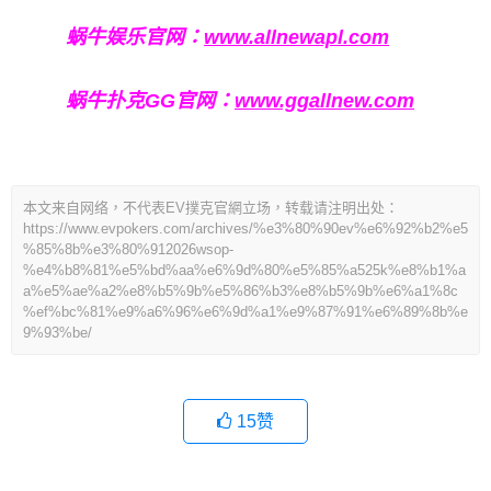
蜗牛娱乐官网：
www.allnewapl.com
蜗牛扑克GG官网：
www.ggallnew.com
本文来自网络，不代表EV撲克官網立场，转载请注明出处：
https://www.evpokers.com/archives/%e3%80%90ev%e6%92%b2%e5
%85%8b%e3%80%912026wsop-
%e4%b8%81%e5%bd%aa%e6%9d%80%e5%85%a525k%e8%b1%a
a%e5%ae%a2%e8%b5%9b%e5%86%b3%e8%b5%9b%e6%a1%8c
%ef%bc%81%e9%a6%96%e6%9d%a1%e9%87%91%e6%89%8b%e
9%93%be/
15
赞