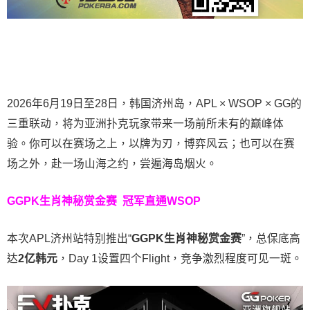
2026年6月19日至28日，韩国济州岛，APL × WSOP × GG的
三重联动，将为亚洲扑克玩家带来一场前所未有的巅峰体
验。
你可以在赛场之上，以牌为刃，博弈风云；也可以在赛
场之外，赴一场山海之约，尝遍海岛烟火。
GGPK生肖神秘赏金赛
冠军直通WSOP
本次APL济州站特别推出“
GGPK
生肖神秘赏金赛
”，总保底高
达
2
亿韩元
，Day 1设置四个Flight，竞争激烈程度可见一斑。