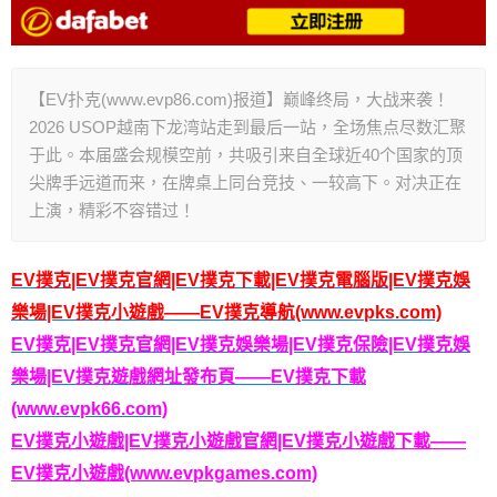
【EV扑克(www.evp86.com)报道】巅峰终局，大战来袭！
2026 USOP越南下龙湾站走到最后一站，全场焦点尽数汇聚
于此。本届盛会规模空前，共吸引来自全球近40个国家的顶
尖牌手远道而来，在牌桌上同台竞技、一较高下。对决正在
上演，精彩不容错过！
EV撲克|EV撲克官網|EV撲克下載|EV撲克電腦版|EV撲克娛
樂場|EV撲克小遊戲——EV撲克導航(www.evpks.com)
EV撲克|EV撲克官網|EV撲克娛樂場|EV撲克保險|EV撲克娛
樂場|EV撲克遊戲網址發布頁——EV撲克下載
(www.evpk66.com)
EV撲克小遊戲|EV撲克小遊戲官網|EV撲克小遊戲下載——
EV撲克小遊戲(www.evpkgames.com)