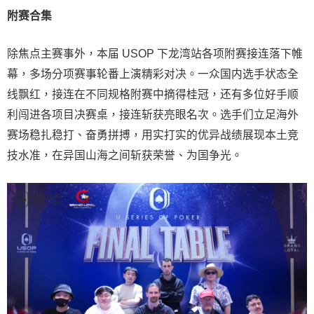
附赛合集
除焦点主赛事外，本届 USOP 下龙湾站各项附赛接连落下帷
幕，多场分项赛事轮番上演精彩对决。一众国内选手状态全
线飘红，接连在不同规格附赛中摘得桂冠，还有多位好手顺
利闯进各项目决赛桌，接连斩获亮眼名次。选手们立足海外
赛场稳扎稳打、奋勇拼搏，用实打实的优异战绩展现本土竞
技水准，在异国山海之间斩获荣誉、为国争光。