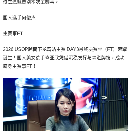
俊杰遗憾告别本次主赛事。
国人选手何俊杰
主赛事FT
2026 USOP越南下龙湾站主赛 DAY3最终决赛桌（FT）荣耀
诞生！国人美女选手岑亚欣凭借沉稳发挥与精湛牌技，成功
跻身主赛事FT！