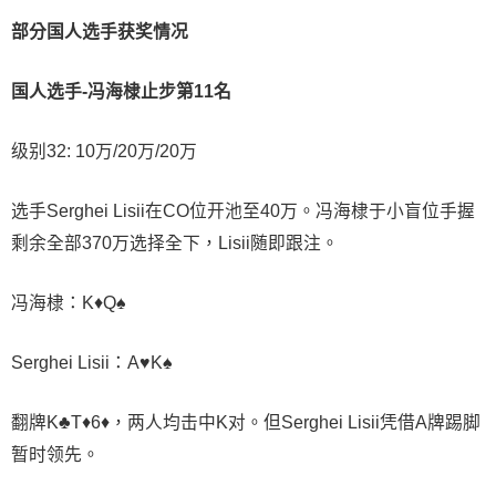
部分国人选手获奖情况
国人选手-冯海棣止步第11名
级别32: 10万/20万/20万
选手Serghei Lisii在CO位开池至40万。冯海棣于小盲位手握
剩余全部370万选择全下，Lisii随即跟注。
冯海棣：K♦Q♠
Serghei Lisii：A♥K♠
翻牌K♣T♦6♦，两人均击中K对。但Serghei Lisii凭借A牌踢脚
暂时领先。