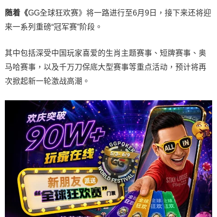
随着《
GG全球狂欢赛》将一路进行至6月9日，接下来还将迎
来一系列重磅“冠军赛”阶段。
其中包括深受中国玩家喜爱的生肖主题赛事、短牌赛事、奥
马哈赛事，以及千万刀保底大型赛事等重点活动，预计将再
次掀起新一轮激战高潮。