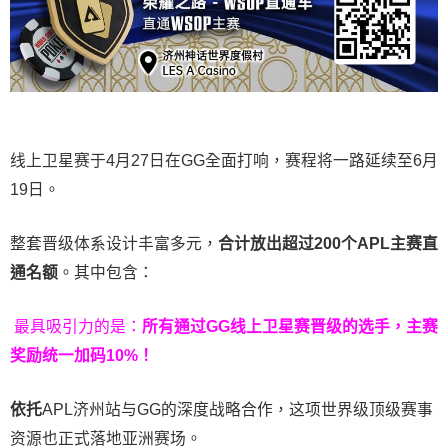
线上卫星赛于4月27日在GG全面打响，赛程将一路延续至6月
19日。
整套晋级体系设计丰富多元，
合计放出
超过200个
APL主赛直
通名额
。其中包含：
最具吸引力的是：
所有通过
GG
线上卫星赛晋级的选手，主赛
奖励统一加码
10%
！
依托
APL济州站与GG的深度战略合作，这项世界级顶级赛事
资源也正式落地亚洲赛场。