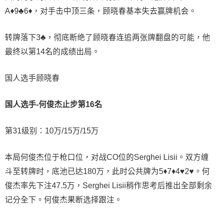
A♦9♣6♦，对手击中顶三条，顾晓春基本失去赢牌机会。
转牌落下3♣️，彻底断绝了顾晓春连追两张牌翻盘的可能，他
最终以第14名的成绩出局。
国人选手顾晓春
国人选手-何俊杰止步第16名
第31级别：10万/15万/15万
本局何俊杰位于枪口位，对战CO位的Serghei Lisii。双方缠
斗至转牌时，底池已达180万，此时公共牌为5♦7♦4♥2♥。何
俊杰率先下注47.5万，Serghei Lisii稍作思考后推出全部剩余
记分全下。何俊杰果断选择跟注。