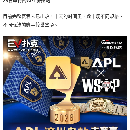
28
日举行的
APL
济州站
。
目前完整赛程表已出炉，十天的时间里，数十场不同规格、
不同玩法的赛事轮番登场。