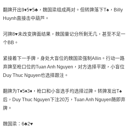
翻牌开出9♦5♥5♣，魏国梁组成两对。但转牌落下T♠️，Billy
Huynh直接击中葫芦。
河牌8♥️未改变牌面结果，魏国量记分所剩无几，甚至不足一
个BB。
紧接着下一手牌，身处大盲位的魏国梁强制Allin。行动一路
弃牌至枪口位的Tuan Anh Nguyen，对方选择平跟，小盲位
Duy Thuc Nguyen也选择跟注。
翻牌为T♦5♦3♦，枪口和小盲选手均选择过牌。转牌发出T♠️
后，Duy Thuc Nguyen下注20万，Tuan Anh Nguyen随即弃
牌。
魏国梁：6♣2♥