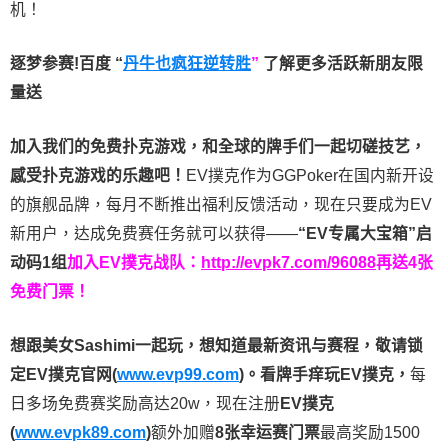
机！
逐梦参赛!百度 “
丹牛也疯狂逆转胜
”
了解更多
活跃新朋友限
量送
加入我们的免费扑克游戏，和全球的牌手们一起切磋技艺，
感受扑克游戏的乐趣吧！
EV撲克作为GGPoker在国内新开设
的旗舰品牌，每月不断推出福利反馈活动，现在只要成为EV
新用户，达成免费赛任务就可以获得——
“EV专属大宝箱”启
动码1组
加入EV撲克战队：
http://evpk7.com/96088
再送4张
免费门票！
想跟美女Sashimi一起玩，
想知道最新资讯与赛程，
敬请锁
定EV撲克官网(
www.evp99.com
)。
看牌手痒玩EV撲克，
每
日多场免费赛奖励高达20w，现在注册
EV撲克
(
www.evpk89.com
)
额外加赠
8张幸运赛门票
最高奖励1500