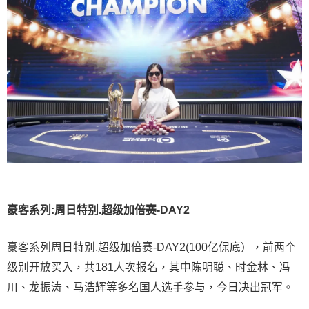
豪客系列:周日特别.超级加倍赛-DAY2
豪客系列周日特别.超级加倍赛-DAY2(100亿保底），前两个
级别开放买入，共181人次报名，其中陈明聪、时金林、冯
川、龙振涛、马浩辉等多名国人选手参与，今日决出冠军。