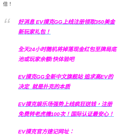
倍！
好消息 EV撲克GG上线注册领取350美金
新玩家礼包！
全天24小时随机将掉落现金红包至牌局底
池或玩家余额!快体验吧
EV撲克GG
全新中文旗舰站
追求高EV
的
决定
就是扑克的本质
EV撲克娱乐场强势上线疯狂送钱，注册
免费转老虎機100次！国际认证最安心！
EV撲克官方速记网址：