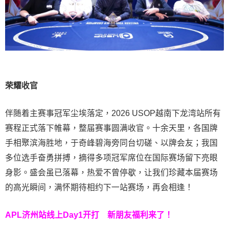
荣耀收官
伴随着主赛事冠军尘埃落定，2026 USOP越南下龙湾站所有
赛程正式落下帷幕，整届赛事圆满收官。十余天里，各国牌
手相聚滨海胜地，于奇峰碧海旁同台切磋、以牌会友；我国
多位选手奋勇拼搏，摘得多项冠军席位在国际赛场留下亮眼
身影。盛会虽已落幕，热爱不曾停歇，让我们珍藏本届赛场
的高光瞬间，满怀期待相约下一站赛场，再会相逢！
APL济州站线上Day1开打
新朋友福利来了！