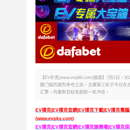
【EV扑克(www.evp86.com)报道】7月
圈门槛的激烈争夺之后，主赛第三轮于今日在
汇聚，向着新目标发起新一轮冲击。
EV撲克|EV撲克官網|EV撲克下載|EV撲克電
(www.evpks.com)
EV撲克|EV撲克官網|EV撲克娛樂場|EV撲