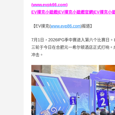
(www.evpk66.com)
EV撲克小遊戲|EV撲克小遊戲官網|EV撲克小遊戲下
【EV撲克(
www.evp86.com
)报道】
7月1日，2026IPG季中赛进入第六个比赛
三轮于今日在合肥元一希尔顿酒店正式打响。
冲击。