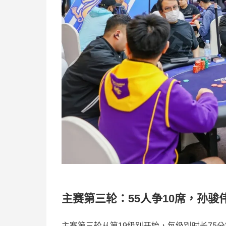
主赛第三轮：55人争10席，孙骏伟
主赛第三轮从第19级别开始，每级别时长75