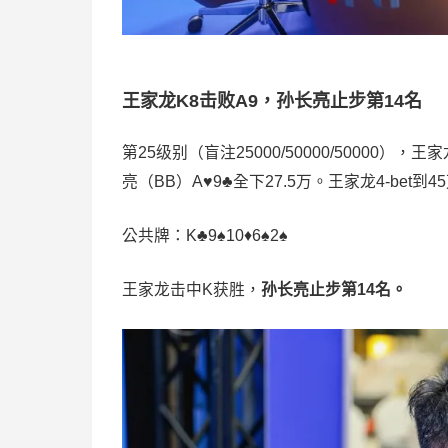
王家龙K8击败A9，孙长亮止步第14名
第25级别（盲注25000/50000/50000），王
亮（BB）A♥️9♣️全下27.5万。王家龙4-bet
公共牌：K♣️9♠️10♦️6♠️2♠️
王家龙击中K获胜，
孙长亮止步第14名。