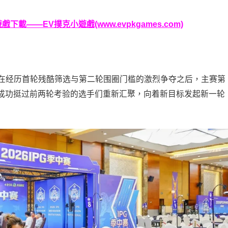
載——EV撲克小遊戲(www.evpkgames.com)
日。在经历首轮残酷筛选与第二轮围圈门槛的激烈争夺之后，主赛第
成功挺过前两轮考验的选手们重新汇聚，向着新目标发起新一轮