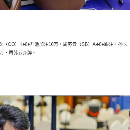
家龙（CO）K♦️8♦️开池加注10万，周苏云（SB）A♣️8♠️跟注，孙长
到45万，周苏云弃牌。