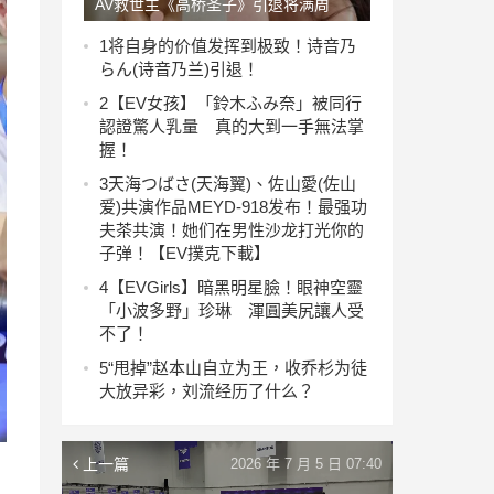
AV救世主《高桥圣子》引退将满周
年… 老司机推三部必回味人气经典！
1
将自身的价值发挥到极致！诗音乃
らん(诗音乃兰)引退！
2
【EV女孩】「鈴木ふみ奈」被同行
認證驚人乳量 真的大到一手無法掌
握！
3
天海つばさ(天海翼)、佐山愛(佐山
爱)共演作品MEYD-918发布！最强功
夫茶共演！她们在男性沙龙打光你的
子弹！【EV撲克下載】
4
【EVGirls】暗黑明星臉！眼神空靈
「小波多野」珍琳 渾圓美尻讓人受
不了！
5
“甩掉”赵本山自立为王，收乔杉为徒
大放异彩，刘流经历了什么？
上一篇
2026 年 7 月 5 日 07:40