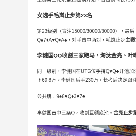
女选手毛岚止步第23名
第23级别（盲注15000/30000/30000），
Q♠️7♦️A♥️Q♦️A♠️，对手击中两对，毛岚止步
主赛
李健国QQ收割三家跑马，淘汰金亮、叶
同一级别，李健国在UTG位手持Q♥️Q♣️开池加注6
下69.8万。李健国后手230万，长考后决定跟
公共牌：9♠️8♥️Q♦️3♥️7♣️
李健国击中三条Q，收割巨额底池。
金亮止步第