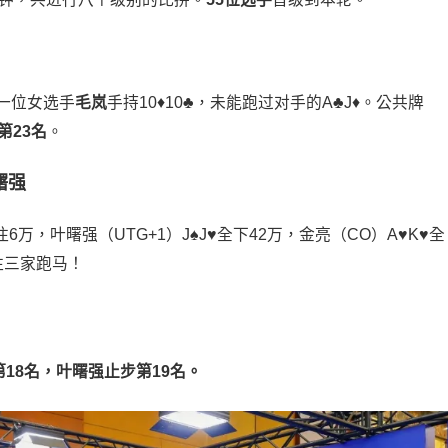
最后一位女选手
毛岚
手持10♦️10♣️，未能跑过对手的A♣️J♦️。公共牌
第23名
。
曙强
万，叶曙强（UTG+1）J♠️J♥️全下42万，金亮（CO）A♥️K♥️全
注三家跑马！
18名，叶曙强止步第19名。