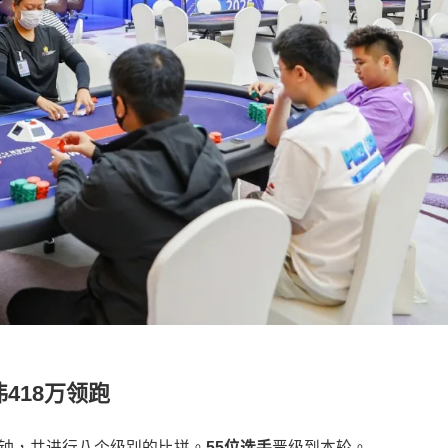
418万领跑
分钟，共进行八个级别的比拼。
55位选手
晋级到本轮。