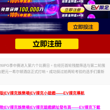
1日，2026IPG季中赛进入第六个比赛日。在经历首轮残酷筛选与第二轮围
合肥元一希尔顿酒店正式打响。成功挺过前两轮考验的选手们重新
腦版|EV撲克娛樂場|EV撲克小遊戲——EV撲克導航
克保險|EV撲克娛樂場|EV撲克遊戲網址發布頁——EV撲克下載