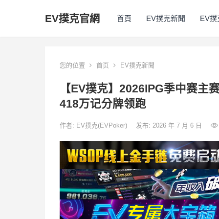
EV撲克官網
首頁
EV撲克新聞
EV
您的位置
首页
EV撲克新聞
【EV撲克】2026IPG季中赛
418万记分牌领跑
作者:
EV撲克(EVPoker)
发布: 2026 年 7 月 6 日