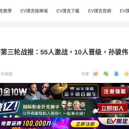
撲克教學
EV撲克娛樂場
EV撲克下載
EV撲克官網
EV
主赛第三轮战报：55人激战，10人晋级，孙骏伟
31
阅读