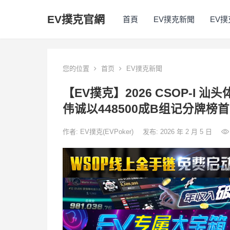
EV撲克官網
首頁
EV撲克新聞
EV
您的位置
首页
EV撲克新聞
【EV撲克】2026 CSOP-I 
伟诚以448500成B组记分牌榜首
作者:
EV撲克(EVPoker)
发布: 2026 年 2 月 5 日