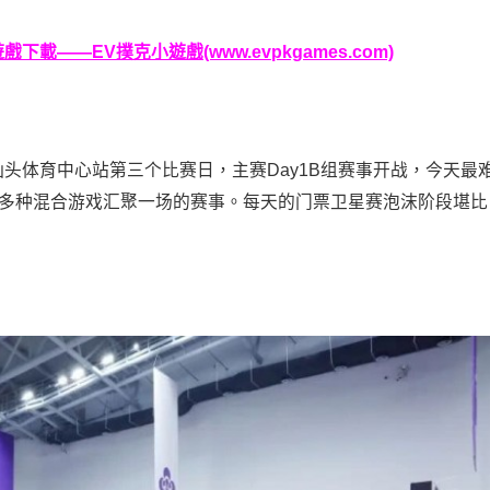
載——EV撲克小遊戲(www.evpkgames.com)
列赛，汕头体育中心站第三个比赛日，主赛Day1B组赛事开战，今天最
它是多种混合游戏汇聚一场的赛事。每天的门票卫星赛泡沫阶段堪比