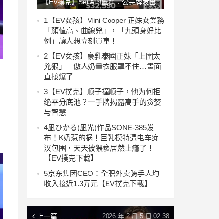
【EV撲克】Set A的噩梦：公共牌发出
了三张同花
1
【EV女孩】Mini Cooper 正妹女業務
「顏值高、曲線兇」，「九頭身好比
例」讓人想立刻買車！
2
【EV女孩】豪乳泰國正妹「上圍太
兇狠」 傲人奶量衣服罩不住…畫面
直接爆了
3
【EV撲克】顺子撞顺子，他为何拒
绝平分底池？一手牌揭露高手的贪婪
与智慧
4
凪ひかる(凪光)作品SONE-385发
布！K奶惹的祸！巨乳模特遭电车痴
汉包围，天天被猥亵居然上瘾了！
【EV撲克下載】
5
京东集团CEO：全职外卖骑手人均
收入接近1.3万元【EV撲克下載】
上一篇
2026 年 2 月 5 日 02:38