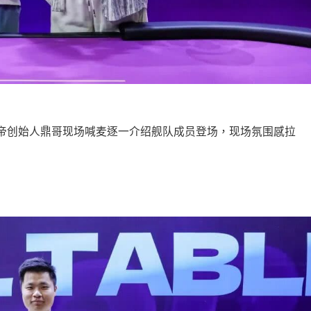
董牌帝创始人鼎哥现场喊麦逐一介绍舰队成员登场，现场氛围感拉