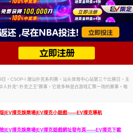
6年1月29日，CSOP-I 潮汕扑克系列赛，汕头体育中心站第三个比赛日，主
“华人扑克”-扑克之王”赛事，它是多种混合游戏汇聚一场的赛事。每
腦版|EV撲克娛樂場|EV撲克小遊戲——EV撲克導航
克保險|EV撲克娛樂場|EV撲克遊戲網址發布頁——EV撲克下載