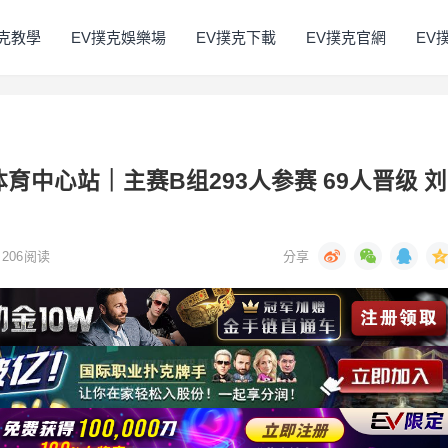
撲克教學
EV撲克娛樂場
EV撲克下載
EV撲克官網
EV
汕头体育中心站｜主赛B组293人参赛 69人晋级 刘
206
阅读