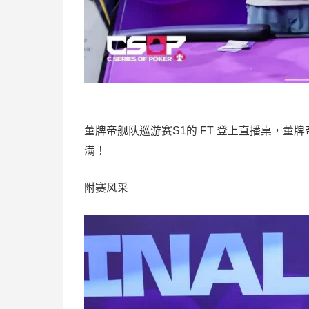
董牌帝舰队巡游赛S1的 FT 登上直播桌，
满！
附赛风采