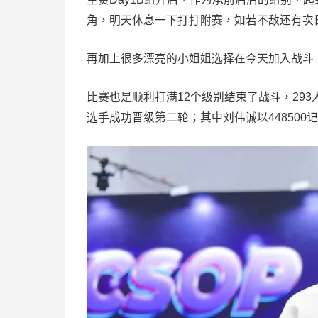
角，明天休息一下打打附赛，如若不敌还有次
再加上很多漂亮的小姐姐选择在今天加入战斗
比赛也是顺利打满12个级别结束了战斗，29
选手成功晋级第二轮；其中刘伟诚以448500