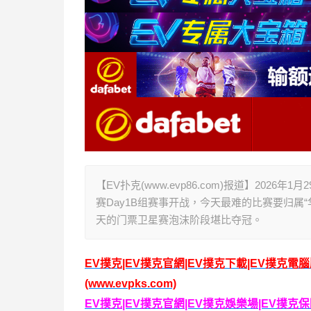
【EV扑克(www.evp86.com)报道】202
赛Day1B组赛事开战，今天最难的比赛要归属
天的门票卫星赛泡沫阶段堪比夺冠。
EV撲克|EV撲克官網|EV撲克下載|EV撲克電
(www.evpks.com)
EV撲克|EV撲克官網|EV撲克娛樂場|EV撲