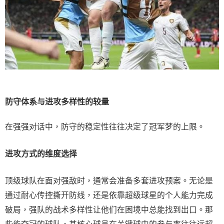
防守体系与进攻多样性的较量
在强强对话中，防守的稳定性往往决定了冠军梦的上限。
进攻方式的维度选择
顶级球队在面对强敌时，通常会准备多套进攻预案。无论是
通过耐心传控撕开防线，还是依靠超级球星的个人能力完成
破局，强队的战术多样性让他们在困境中总能找到出口。那