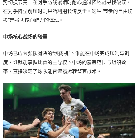
势切换节奏：在对手防线紧缩时耐心通过阵地战寻找破绽，
在对手阵型前压时则果断利用长传反击。这种“节奏的自由切
换”是强队核心能力的体现。
中场核心战场的较量
中场已成为强队对决的“绞肉机”。谁能在中场完成压制与调
度，谁就能掌握比赛的主导权。中场的覆盖范围与组织效
率，直接决定了球队能否流畅运转整套战术。