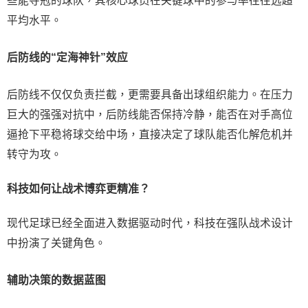
些能夺冠的球队，其核心球员在关键球中的参与率往往远超
平均水平。
后防线的“定海神针”效应
后防线不仅仅负责拦截，更需要具备出球组织能力。在压力
巨大的强强对抗中，后防线能否保持冷静，能否在对手高位
逼抢下平稳将球交给中场，直接决定了球队能否化解危机并
转守为攻。
科技如何让战术博弈更精准？
现代足球已经全面进入数据驱动时代，科技在强队战术设计
中扮演了关键角色。
辅助决策的数据蓝图