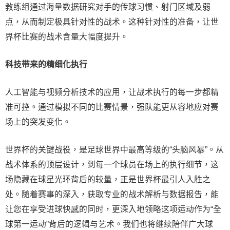
教练组通过海量数据研究对手的传球习惯、射门区域及弱
点，从而制定极具针对性的战术。这种针对性的准备，让世
界杯比赛的战术含量大幅度提升。
科技带来的精细化执行
人工智能与视频分析技术的应用，让战术执行的每一步都精
准可控。通过模拟不同的比赛情景，强队能更从容地应对赛
场上的突发变化。
世界杯的关键战役，是足球世界中最高等级的“头脑风暴”。从
战术体系的顶层设计，到每一个球员在场上的执行细节，这
场隐藏在球星光环背后的较量，正是世界杯最引人入胜之
处。随着赛事的深入，获取专业的战术解析与数据报告，能
让您在享受进球快感的同时，更深入地领略这项运动作为“全
球第一运动”背后的逻辑与艺术。我们也将继续陪伴广大球