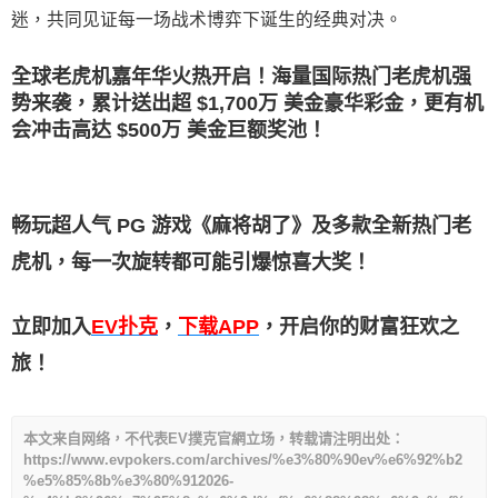
迷，共同见证每一场战术博弈下诞生的经典对决。
全球老虎机嘉年华火热开启！海量国际热门老虎机强
势来袭，累计送出超 $1,700万 美金豪华彩金，更有机
会冲击高达 $500万 美金巨额奖池！
畅玩超人气 PG 游戏《麻将胡了》及多款全新热门老
虎机，每一次旋转都可能引爆惊喜大奖！
立即加入
EV扑克
，
下载APP
，开启你的财富狂欢之
旅！
本文来自网络，不代表EV撲克官網立场，转载请注明出处：
https://www.evpokers.com/archives/%e3%80%90ev%e6%92%b2
%e5%85%8b%e3%80%912026-