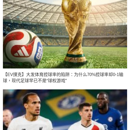
【EV撲克】大发体育控球率的陷阱：为什么70%控球率却0-1输
球，现代足球早已不是“球权游戏”