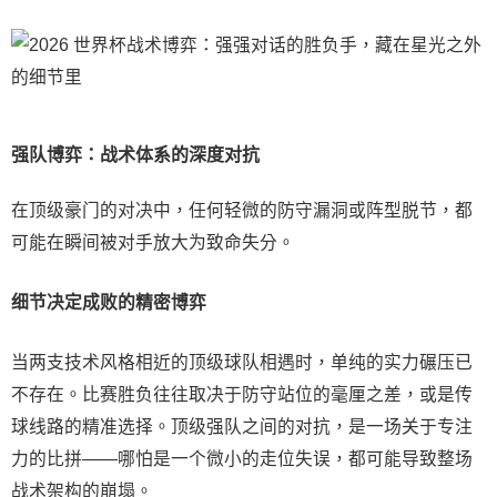
强队博弈：战术体系的深度对抗
在顶级豪门的对决中，任何轻微的防守漏洞或阵型脱节，都
可能在瞬间被对手放大为致命失分。
细节决定成败的精密博弈
当两支技术风格相近的顶级球队相遇时，单纯的实力碾压已
不存在。比赛胜负往往取决于防守站位的毫厘之差，或是传
球线路的精准选择。顶级强队之间的对抗，是一场关于专注
力的比拼——哪怕是一个微小的走位失误，都可能导致整场
战术架构的崩塌。