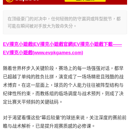
在顶级豪门的对决中，任何轻微的防守漏洞或阵型脱节，都
可能在瞬间被对手放大为致命失分。
EV撲克小遊戲|EV撲克小遊戲官網|EV撲克小遊戲下載——
EV撲克小遊戲(www.evpkgames.com)
随着世界杯步入关键阶段，赛场上的每一场强强对话，都早
已超越了单纯的胜负比拼，演变成了一场场精密且残酷的战
术博弈。在这一层面上，球员的个人能力往往被阵型结构与
纪律性所约束，而教练组的临场调度与战术预判，则成了决
定比赛天平倾斜的关键砝码。
对于渴望看懂这些“幕后较量”的球迷来说，关注深度的赛前前
瞻与战术解析，已是提升观赛质感的必修课。