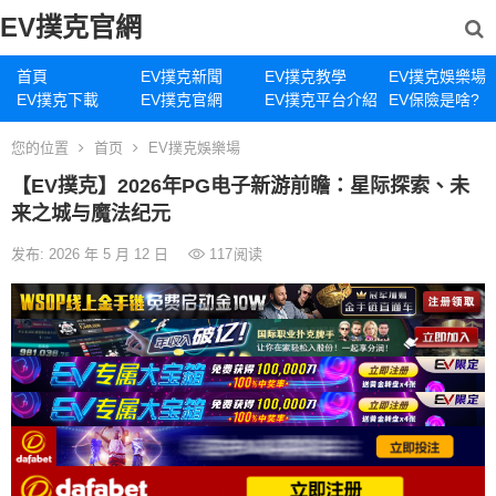
EV撲克官網
首頁
EV撲克新聞
EV撲克教學
EV撲克娛樂場
EV撲克下載
EV撲克官網
EV撲克平台介紹
EV保險是啥?
您的位置
首页
EV撲克娛樂場
【EV撲克】2026年PG电子新游前瞻：星际探索、未
来之城与魔法纪元
发布: 2026 年 5 月 12 日
117
阅读