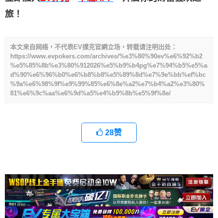
旅！
本文来自网络，不代表EV撲克官網立场，转载请注明出处：
https://www.evpokers.com/archives/%e3%80%90ev%e6%92%b2
%e5%85%8b%e3%80%912026%e5%b9%b4pg%e7%94%b5%e5%a
d%90%e6%96%b0%e6%b8%b8%e5%89%8d%e7%9e%bb%ef%bc
%9a%e6%98%9f%e9%99%85%e6%8e%a2%e7%b4%a2%e3%80%
81%e6%9c%aa%e6%9d%a5%e4%b9%8b%e5%9f%8e/
28
赞