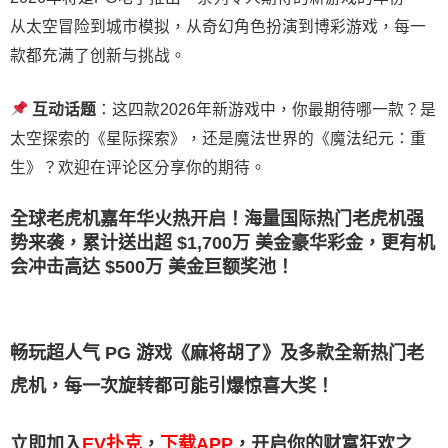
从太空冒险到城市模拟，从奇幻角色扮演到博彩游戏，每一
款都充满了创新与挑战。
互动话题
：这四款2026年新游戏中，你最期待哪一款？是
太空探索的《星际探索》，还是魔法世界的《魔法纪元：重
生》？欢迎在评论区分享你的期待。
全球老虎机嘉年华火热开启！海量国际热门老虎机强
势来袭，累计送出超 $1,700万 美金豪华彩金，更有机
会冲击高达 $500万 美金巨额奖池！
畅玩超人气 PG 游戏《麻将胡了》及多款全新热门老
虎机，每一次旋转都可能引爆惊喜大奖！
立即加入
EV扑克
，
下载APP
，开启你的财富狂欢之