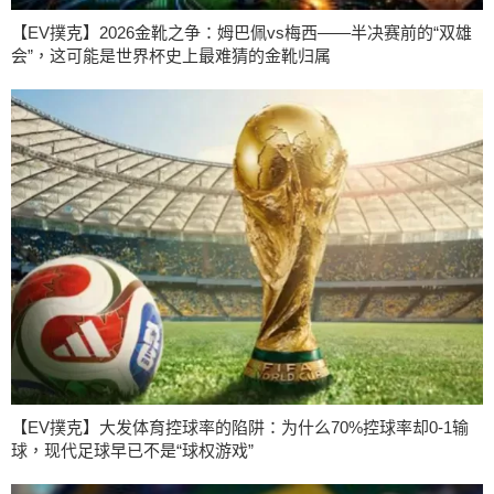
【EV撲克】2026金靴之争：姆巴佩vs梅西——半决赛前的“双雄
会”，这可能是世界杯史上最难猜的金靴归属
【EV撲克】大发体育控球率的陷阱：为什么70%控球率却0-1输
球，现代足球早已不是“球权游戏”