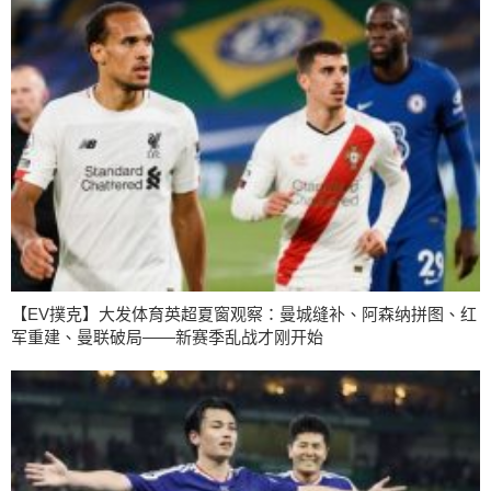
【EV撲克】大发体育英超夏窗观察：曼城缝补、阿森纳拼图、红
军重建、曼联破局——新赛季乱战才刚开始