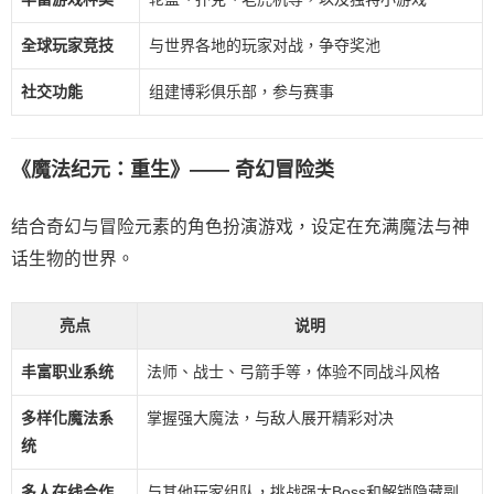
全球玩家竞技
与世界各地的玩家对战，争夺奖池
社交功能
组建博彩俱乐部，参与赛事
《魔法纪元：重生》—— 奇幻冒险类
结合奇幻与冒险元素的角色扮演游戏，设定在充满魔法与神
话生物的世界。
亮点
说明
丰富职业系统
法师、战士、弓箭手等，体验不同战斗风格
多样化魔法系
掌握强大魔法，与敌人展开精彩对决
统
多人在线合作
与其他玩家组队，挑战强大Boss和解锁隐藏副