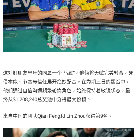
这对好朋友早年的同属一个“马厩”，他俩将天赋完美融合，凭
借本能、节奏与信任展开绝妙配合。在为期三日的鏖战中，
他们通过自信沟通频繁轮换角色，始终保持着敏锐状态，最
终从$1,208,240总奖池中分得最大份额。
来自中国的团队Qian Feng和 Lin Zhou获得第9名。