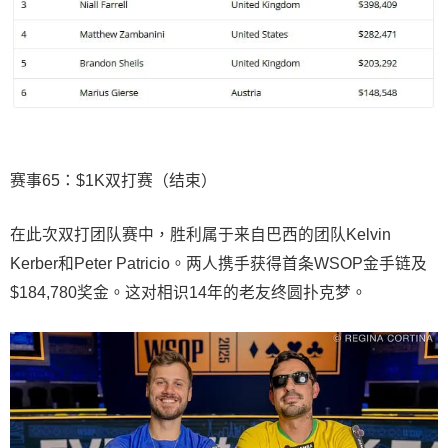
赛事65：$1K双打赛（结束）
在此次双打团队赛中，胜利属于来自巴西的团队Kelvin
Kerber和Peter Patricio。两人携手获得首条WSOP金手链及
$184,780奖金。这对相识14年的老友终圆扑克梦。