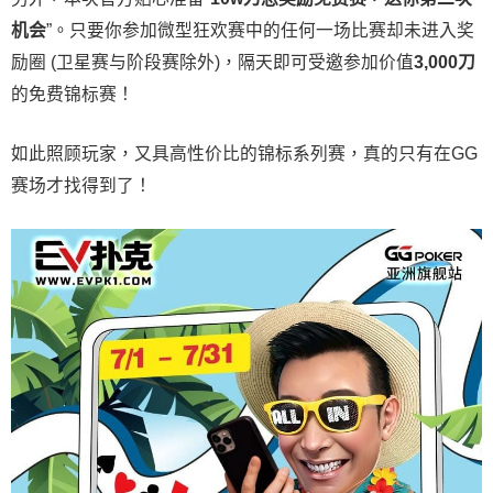
机会
”。只要你参加微型狂欢赛中的任何一场比赛却未进入奖
励圈 (卫星赛与阶段赛除外)，隔天即可受邀参加价值
3,000
刀
的免费锦标赛！
如此照顾玩家，又具高性价比的锦标系列赛，真的只有在GG
赛场才找得到了！