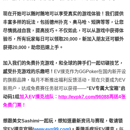
现在开始可以随时随地可以享受真实的游戏体验！我们提供
丰富多样的玩法，包括德州扑克、奥马哈、短牌等等，让您
尽情挑战自我，提高技巧。不仅如此，
可以从游戏中获得体
验币，所有玩家每日可以领取20,000，新加入朋友还可额外
获得20,000，助您迅速上手。
加入我们的免费扑克游戏，和全球的牌手们一起切磋技艺，
感受扑克游戏的乐趣吧！
EV撲克作为GGPoker在国内新开设
的旗舰品牌，每月不断推出福利反馈活动，现在只要成为EV
新用户，达成免费赛任务就可以获得——
“EV专属大宝箱”启
动码1组
加入EV撲克战队：
http://evpk7.com/96088
再送4张
免费门票！
想跟美女Sashimi一起玩，
想知道最新资讯与赛程，
敬请锁
定EV撲克官网(
www.evp99.com
)。
看牌手痒玩EV撲克，
每