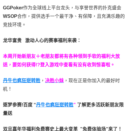
GGPoker
作为全球线上平台龙头，与享誉世界的扑克盛会
WSOP
合作，提供选手一个最干净、有保障，且充满乐趣的
竞技环境。
龙华富贵 激动人心的赛事福利来袭：
本周开始新朋友＋老朋友都将有各种领到手软的福利大放
送，要如何获得!?登入游戏中查看有没有收到惊喜啦。
丹牛也疯狂逆转胜
，
决胜小妹
，现在正是你加入的最好时
机！
逐梦参赛!百度 “
丹牛也疯狂逆转胜
”
了解更多
活跃新朋友限
量送
双旦嘉年华福利
免费赛史上最大变革
”免费体验场”来了！