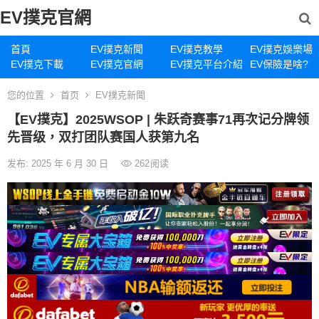
EV撲克官網
首頁
EV撲克新聞
EV撲克教學
EV撲克娛樂場
EV撲克下載
EV撲克官網
EV撲克平台介紹
EV保險是啥?
您的位置
首页
EV撲克新聞
【EV撲克】2025WSOP | 朱跃奇赛事71再次记分牌领
先晋级，双打团队赛国人获第九名
发布: 2025 年 6 月 30 日
262
阅读