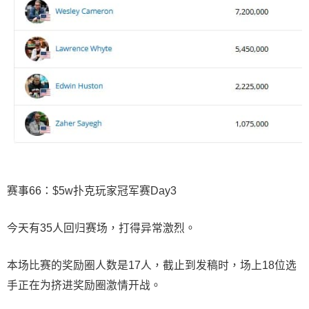
赛事66：$5w扑克玩家冠军赛Day3
今天有35人回归赛场，打得异常激烈。
本场比赛的奖励圈人数是17人，截止到发稿时，场上18位选
手正在为挤进奖励圈激情开战。