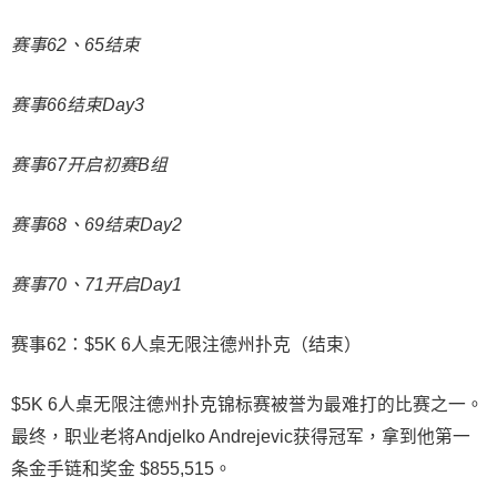
赛事62、65结束
赛事66结束Day3
赛事67开启初赛B组
赛事68、69结束Day2
赛事70、71开启Day1
赛事62：$5K 6人桌无限注德州扑克（结束）
$5K 6人桌无限注德州扑克锦标赛被誉为最难打的比赛之一。
最终，职业老将Andjelko Andrejevic获得冠军，拿到他第一
条金手链和奖金 $855,515。