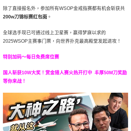
除了直接报名外，参加所有WSOP金戒指赛都有机会斩获共
200w刀锦标赛红包雨
。
全球选手现已可通过线上卫星赛，赢得梦寐以求的
2025WSOP主赛事门票，向世界扑克最高殿堂发起进攻！
特别加码～每日免费席位赛
国人斩获
10W
大奖！
赏金猎人赛火热开打中 丰厚50M刀奖励
等你来战！