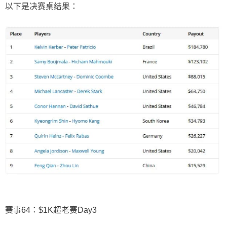
以下是决赛桌结果：
赛事64：$1K超老赛Day3