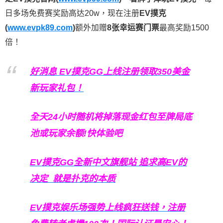
日多场免费赛奖励高达20w，现在注册
EV撲克
(
www.evpk89.com
)
额外加赠
8张幸运赛门票
最高奖励1500
倍！
好消息 EV撲克GG上线注册领取350美金
新玩家礼包！
全天24小时随机将掉落现金红包至牌局底
池或玩家余额!快体验吧
EV撲克GG
全新中文旗舰站
追求高EV
的
决定
就是扑克的本质
EV撲克娱乐场强势上线疯狂送钱，注册