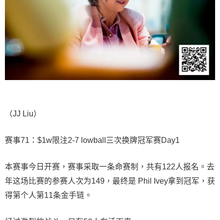
（JJ Liu）
赛事71：$1w限注2-7 lowball三次换牌冠军赛Day1
本赛事今日开赛，赛事采取一条命赛制，共有122人报名。去
年这场比赛的参赛人次为149，最终是 Phil Ivey拿到冠军，获
得第个人第11条金手链。