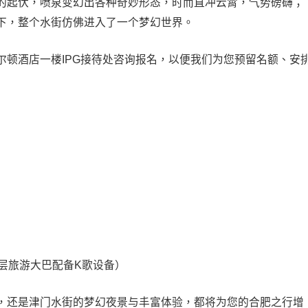
的起伏，喷泉变幻出各种奇妙形态，时而直冲云霄，气势磅礴；
下，整个水街仿佛进入了一个梦幻世界。
尔顿酒店一楼IPG接待处咨询报名，以便我们为您预留名额、安
层旅游大巴配备K歌设备）
，还是津门水街的梦幻夜景与丰富体验，都将为您的合肥之行增