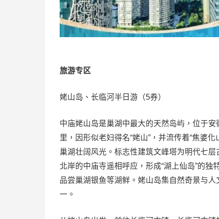
旅游专区
姥山岛、长临河半日游（5券）
中庙姥山岛是巢湖中最大的天然岛屿，位于安徽
里，因形似老妇得名“姥山”，并流传着“焦婆
巢湖壮阔风光。标志性建筑文峰塔为明代七层
北岸的中庙寺遥相呼应，形成“湖上仙岛”的
品尝巢湖银鱼等湖鲜。姥山岛集自然奇景与人
一。