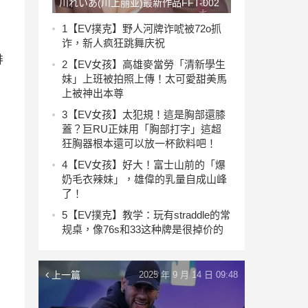
川れいあ(川上丽亚)最新作品FFT-002
介绍及封面预览
1
【EV撲克】野人河牌诈唬被72o抓
诈，新人疯狂跳舞庆祝
排
2
【EV女孩】高雄麥當勞「清新學生
妹」上班被拍照上傳！太可愛甜美馬
上被神出本尊
3
【EV女孩】太犯規！這是胸部還膝
蓋？巨RU正妹用「胸部打字」這超
狂胸器根本還可以放一杯飲料吧！
4
【EV女孩】好大！富士山前的「爆
奶毛衣辣妹」，雄偉的乳量自成山峰
了！
5
【EV撲克】教学：玩有straddle的常
规桌，像76s和33这种牌是很掉价的
上一篇
2025 年 9 月 14 日 09:48