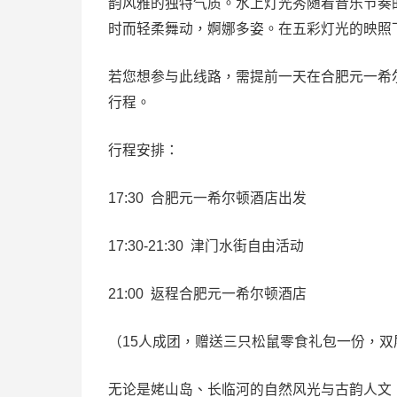
韵风雅的独特气质。水上灯光秀随着音乐节奏
时而轻柔舞动，婀娜多姿。在五彩灯光的映照
若您想参与此线路，需提前一天在合肥元一希
行程。
行程安排：
17:30 合肥元一希尔顿酒店出发
17:30-21:30 津门水街自由活动
21:00 返程合肥元一希尔顿酒店
（15人成团，赠送三只松鼠零食礼包一份，双
无论是姥山岛、长临河的自然风光与古韵人文