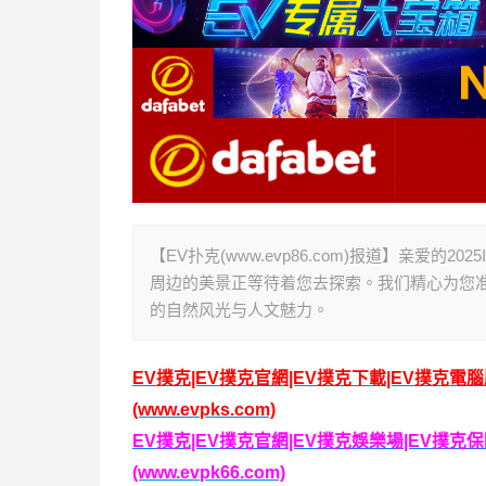
【EV扑克(www.evp86.com)报道】亲爱
周边的美景正等待着您去探索。我们精心为您
的自然风光与人文魅力。
EV撲克|EV撲克官網|EV撲克下載|EV撲克電
(www.evpks.com)
EV撲克|EV撲克官網|EV撲克娛樂場|EV撲
(www.evpk66.com)