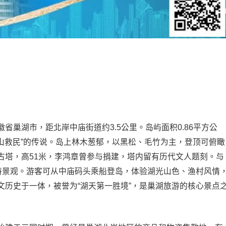
省巢湖市，距北岸中庙街道约3.5公里。岛屿面积0.86平方公
化山救民”的传说。岛上林木葱郁，以黑松、毛竹为主，登顶可俯瞰
古塔，高51米，李鸿章曾参与捐建，塔内留有历代文人题刻。与
独特景观。游客可从中庙码头乘船登岛，体验湖光山色、渔村风情
文历史于一体，被誉为“湖天第一胜境”，是巢湖旅游的核心景点