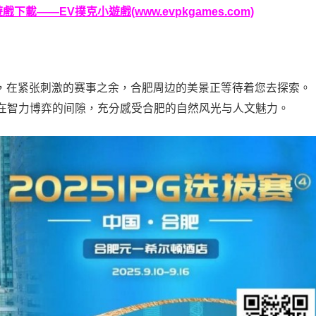
載——EV撲克小遊戲(www.evpkgames.com)
员们，在紧张刺激的赛事之余，合肥周边的美景正等待着您去探索。
在智力博弈的间隙，充分感受合肥的自然风光与人文魅力。