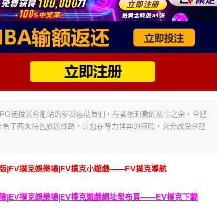
的2025IPG选拔赛合肥站的参赛运动员们，在紧张刺激的赛事之余，合肥
准备了两条特色旅游线路，让您在智力博弈的间隙，充分感受合肥
腦版|EV撲克娛樂場|EV撲克小遊戲——EV撲克導航
克保險|EV撲克娛樂場|EV撲克遊戲網址發布頁——EV撲克下載