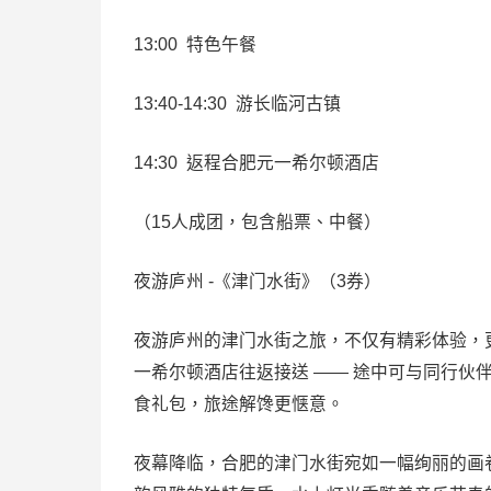
13:00 特色午餐
13:40-14:30 游长临河古镇
14:30 返程合肥元一希尔顿酒店
（15人成团，包含船票、中餐）
夜游庐州 -《津门水街》（3券）
夜游庐州的津门水街之旅，不仅有精彩体验，
一希尔顿酒店往返接送 —— 途中可与同行伙
食礼包，旅途解馋更惬意。
夜幕降临，合肥的津门水街宛如一幅绚丽的画