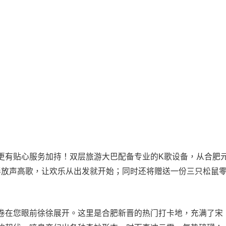
更有贴心服务加持！双层旅游大巴配备专业的K歌设备，从合肥
伴放声高歌，让欢乐从出发就开始；同时还将赠送一份三只松鼠
卷在您眼前徐徐展开。这里是合肥新晋的热门打卡地，充满了宋