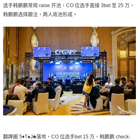
选手韩鹏鹏常规 raise 开池，CO 位选手直接 3bet 至 25 万，
韩鹏鹏选择跟注，两人底池形成。
翻牌圈 5♦T♠J♣落地，CO 位选手bet 15 万，韩鹏鹏 check-