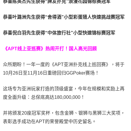
恭喜陈英杰先生获得
“牌友扑克”浪漫花园锦标赛冠军
恭喜叶潞洲先生获得
“舍得酒”小型彩蛋猎人快速挑战赛冠军
恭喜倪白羽先生获得
“中体旅行社”小型快速锦标赛冠军
《APT线上亚巡赛》热闹开打！国人高光回顾
众所期盼！一年一度的《APT亚洲扑克线上巡回赛》，将于
10月26日至11月16日重磅回归GGPoker赛场！
这场专为亚洲玩家打造的顶级盛宴，今年在规模和奖励上再
度全面升级：总保底高达180,000,000！
并将颁发20座冠军奖杯，包含金狮、银狮与黑狮三大奖项，
表彰选手成功在APT的荣誉殿堂中历史留名。