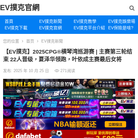
EV撲克官網
首頁
EV撲克新聞
EV撲克教學
EV撲克娛樂場
EV撲克下載
EV撲克官網
EV撲克平台介紹
EV保險是啥?
您的位置
首页
EV撲克新聞
【EV撲克】2025CPG®横琴湾巡游赛 | 主赛第三轮结
束 22人晋级，夏泽华领跑，叶依成主赛最后女将
发布: 2025 年 10 月 25 日
271
阅读