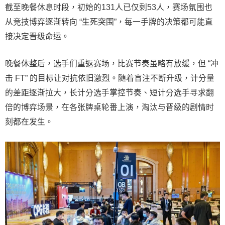
截至晚餐休息时段，初始的131人已仅剩53人，赛场氛围也
从竞技博弈逐渐转向 “生死突围”，每一手牌的决策都可能直
接决定晋级命运。
晚餐休整后，选手们重返赛场，比赛节奏虽略有放缓，但 “冲
击 FT” 的目标让对抗依旧激烈。随着盲注不断升级，计分量
的差距逐渐拉大，长计分选手掌控节奏、短计分选手寻求翻
倍的博弈场景，在各张牌桌轮番上演，淘汰与晋级的剧情时
刻都在发生。