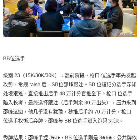
BB位选手
级别 23（15K/30K/30K）：翻前阶段，枪口 位选手率先发起
攻势，常规 raise 后，SB位邵峰跟注。BB 位短记分选手深知
处境艰难，直接推出后手 48 万计分盲推全下。枪口 位选手
陷入长考，最终选择跟注（后手剩余 30 万出头），压力来到
邵峰这边，他几乎没有犹豫，秒推后手约 70 万计分，枪口
位选手权衡后弃牌。邵峰与 BB 位选手进入跑码”对决。
秀牌结果：邵峰手握 J♥J♦，BB 位选手则是 3♣6♣。公共牌依