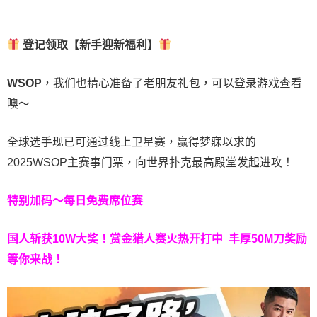
登记领取【新手迎新福利】
WSOP
，我们也精心准备了老朋友礼包，可以登录游戏查看
噢～
全球选手现已可通过线上卫星赛，赢得梦寐以求的
2025WSOP主赛事门票，向世界扑克最高殿堂发起进攻！
特别加码～每日免费席位赛
国人斩获
10W
大奖！
赏金猎人赛火热开打中 丰厚50M刀奖励
等你来战！