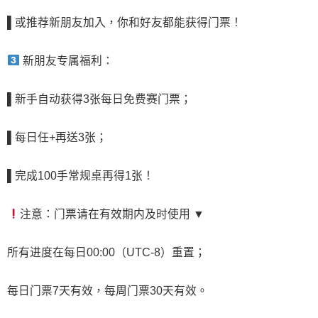
▌
或推荐新朋友加入，你和好友都能获得门票！
新朋友专属福利：
▌
新手自动获得3张每日免费赛门票
；
▌
每日任+再送3张
；
▌
完成100手常规桌再得1张！
注意：门票请在有效期内及时使用 ▼
所有进度在每日00:00（UTC-8）重置；
每日门票7天有效，每周门票30天有效。