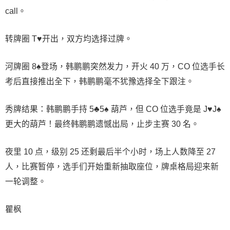
call。
转牌圈 T♥开出，双方均选择过牌。
河牌圈 8♠登场，韩鹏鹏突然发力，开火 40 万，CO 位选手长
考后直接推出全下，韩鹏鹏毫不犹豫选择全下跟注。
秀牌结果：韩鹏鹏手持 5♣5♠ 葫芦，但 CO 位选手竟是 J♥J♠
更大的葫芦！最终韩鹏鹏遗憾出局，止步主赛 30 名。
夜里 10 点，级别 25 还剩最后半个小时，场上人数降至 27
人，比赛暂停，选手们开始重新抽取座位，牌桌格局迎来新
一轮调整。
瞿枫