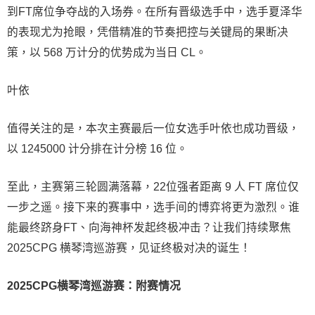
到FT席位争夺战的入场券。在所有晋级选手中，选手夏泽华
的表现尤为抢眼，凭借精准的节奏把控与关键局的果断决
策，以 568 万计分的优势成为当日 CL。
叶依
值得关注的是，本次主赛最后一位女选手叶依也成功晋级，
以 1245000 计分排在计分榜 16 位。
至此，主赛第三轮圆满落幕，22位强者距离 9 人 FT 席位仅
一步之遥。接下来的赛事中，选手间的博弈将更为激烈。谁
能最终跻身FT、向海神杯发起终极冲击？让我们持续聚焦
2025CPG 横琴湾巡游赛，见证终极对决的诞生！
2025CPG横琴湾巡游赛：附赛情况