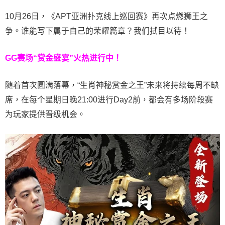
10月26日，《APT亚洲扑克线上巡回赛》再次点燃狮王之
争。谁能写下属于自己的荣耀篇章？我们拭目以待！
GG赛场“赏金盛宴”火热进行中！
随着首次圆满落幕，“生肖神秘赏金之王”未来将持续每周不缺
席，在每个星期日晚21:00进行Day2前，都会有多场阶段赛
为玩家提供晋级机会。