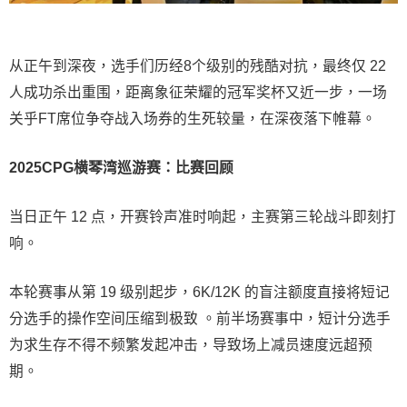
从正午到深夜，选手们历经8个级别的残酷对抗，最终仅 22
人成功杀出重围，距离象征荣耀的冠军奖杯又近一步，一场
关乎FT席位争夺战入场券的生死较量，在深夜落下帷幕。
2025CPG横琴湾巡游赛：比赛回顾
当日正午 12 点，开赛铃声准时响起，主赛第三轮战斗即刻打
响。
本轮赛事从第 19 级别起步，6K/12K 的盲注额度直接将短记
分选手的操作空间压缩到极致 。前半场赛事中，短计分选手
为求生存不得不频繁发起冲击，导致场上减员速度远超预
期。