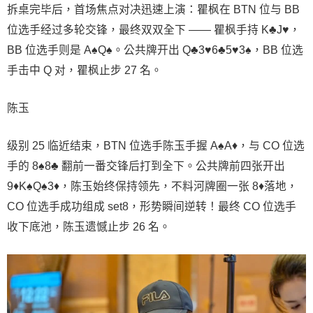
拆桌完毕后，首场焦点对决迅速上演：瞿枫在 BTN 位与 BB
位选手经过多轮交锋，最终双双全下 —— 瞿枫手持 K♣J♥，
BB 位选手则是 A♠Q♠。公共牌开出 Q♣3♥6♣5♥3♠，BB 位选
手击中 Q 对，瞿枫止步 27 名。
陈玉
级别 25 临近结束，BTN 位选手陈玉手握 A♠A♦，与 CO 位选
手的 8♠8♣ 翻前一番交锋后打到全下。公共牌前四张开出
9♦K♠Q♠3♦，陈玉始终保持领先，不料河牌圈一张 8♦落地，
CO 位选手成功组成 set8，形势瞬间逆转！最终 CO 位选手
收下底池，陈玉遗憾止步 26 名。