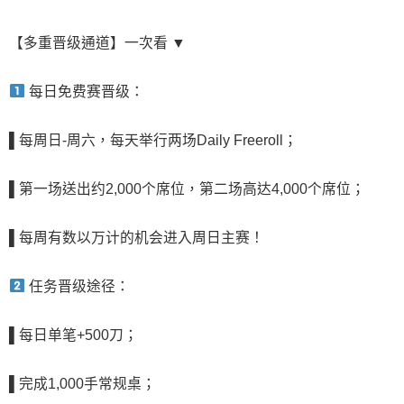
【多重晋级通道】一次看 ▼
每日免费赛晋级：
▌
每周日-周六，每天举行两场Daily Freeroll；
▌
第一场送出约2,000个席位，第二场高达4,000个席位
；
▌
每周有数以万计的机会进入周日主赛！
任务晋级途径：
▌
每日单笔+500刀
；
▌
完成1,000手常规桌
；