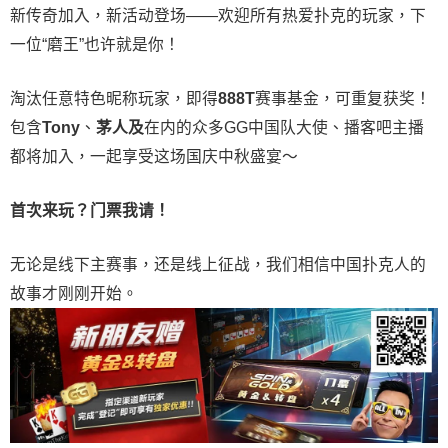
新传奇加入，新活动登场——欢迎所有热爱扑克的玩家，下
一位“磨王”也许就是你！
淘汰任意特色昵称玩家，即得
888T
赛事基金，可重复获奖！
包含
Tony
、
茅人及
在内的众多
GG
中国队大使、播客吧主播
都将加入，一起享受这场国庆中秋盛宴～
首次来玩？门票我请！
无论是线下主赛事，还是线上征战，我们相信中国扑克人的
故事才刚刚开始。