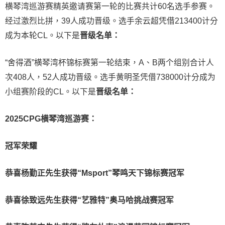
横琴湾巡游赛精英邀请赛第一轮的比赛共计60名选手参赛。
经过激烈比拼，39人成功晋级。选手余云超凭借213400计分
成为本轮CL。以下是
晋级名单：
“舍得酒”横琴湾杯锦标赛第一轮结束，A、B两个组别合计人
次408人，52人成功晋级。选手黄明圣凭借738000计分成为
小组赛阶段的CL。以下是
晋级名单：
2025CPG横琴湾巡游赛：
冠军荣耀
恭喜杨勤正先生获得
“Msport”琴鸣天下锦标赛冠军
恭喜徐致远先生获得
“艺雅特”奥马哈挑战赛冠军