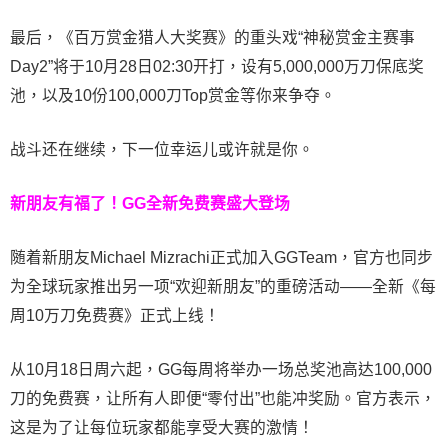
最后，《百万赏金猎人大奖赛》的重头戏“神秘赏金主赛事
Day2”将于10月28日02:30开打，设有5,000,000万刀保底奖
池，以及10份100,000刀Top赏金等你来争夺。
战斗还在继续，下一位幸运儿或许就是你。
新朋友有福了！
GG全新免费赛盛大登场
随着新朋友Michael Mizrachi正式加入GGTeam，官方也同步
为全球玩家推出另一项“欢迎新朋友”的重磅活动——全新《每
周10万刀免费赛》正式上线！
从10月18日周六起，GG每周将举办一场总奖池高达100,000
刀的免费赛，让所有人即便“零付出”也能冲奖励。官方表示，
这是为了让每位玩家都能享受大赛的激情！