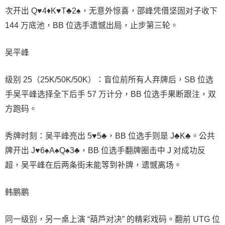
次开出 Q♥4♦K♥T♣2♠，无意外惊喜，邵峰凭借坚固对子收下
144 万底池，BB 位选手遗憾出局，止步第三轮。
吴平峰
级别 25（25K/50K/50K）：盲位前所有人弃牌后，SB 位选
手吴平峰选择全下后手 57 万计分，BB 位选手果断跟注，双
方跑码。
秀牌时刻：吴平峰亮出 5♥5♣，BB 位选手则是 J♣K♣。公共
牌开出 J♥6♠A♠Q♠3♣，BB 位选手翻牌圈击中 J 对成功反
超，吴平峰在后两条街未能等到补牌，遗憾离场。
韩鹏鹏
同一级别，另一桌上演 “葫芦对决” 的精彩戏码。翻前 UTG 位