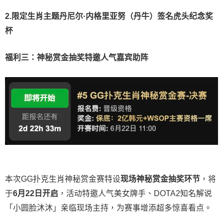
2.限定生肖主题丹尼尔·内格里亚努（丹牛）签名虎头纪念奖
杯
福利三：神秘赏金抽奖特邀人气嘉宾助阵
本次GG扑克生肖神秘赏金赛特设
现场神秘赏金抽奖环节
，将
于
6月22日开启
，活动特邀人气美女牌手、DOTA2知名解说
「小圆脸沐沐」亲临现场主持，为赛事增添超多惊喜看点。