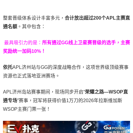
整套晋级体系设计丰富多元，
合计放出
超过200个
APL主赛直
通名额
。其中包含：
最具吸引力的是：
所有通过
GG
线上卫星赛晋级的选手，主赛
奖励统一加码
10%
！
依托
APL济州站与GG的深度战略合作，这项世界级顶级赛事
资源也正式落地亚洲赛场。
APL济州岛站赛事期间，现场同步开启“
荣耀之路
—WSOP
直
通专场
”赛事，冠军将获得价值1万刀的2026年拉斯维加斯
WSOP主赛门票一张！