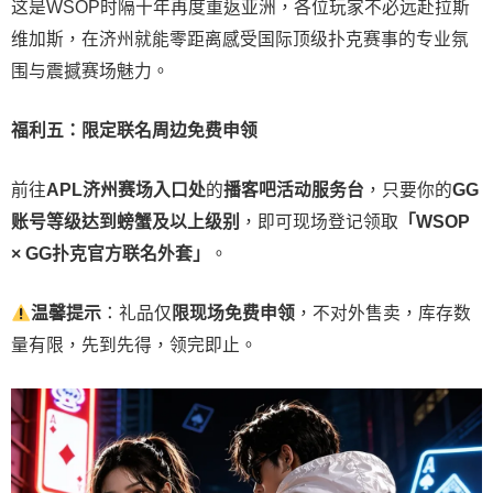
这是WSOP时隔十年再度重返亚洲，各位玩家不必远赴拉斯
维加斯，在济州就能零距离感受国际顶级扑克赛事的专业氛
围与震撼赛场魅力。
福利五：限定联名周边免费申领
前往
APL济州赛场入口处
的
播客吧活动服务台
，只要你的
GG
账号
等级达到螃蟹及以上级别
，即可现场登记领取
「WSOP
× GG扑克官方联名外套」
。
温馨提示
：礼品仅
限现场免费申领
，不对外售卖，库存数
量有限，先到先得，领完即止。