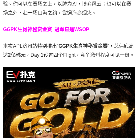
验。
你可以在赛场之上，以牌为刃，博弈风云；也可以在赛
场之外，赴一场山海之约，尝遍海岛烟火。
GGPK生肖神秘赏金赛
冠军直通WSOP
本次APL济州站特别推出“
GGPK
生肖神秘赏金赛
”，总保底高
达
2
亿韩元
，Day 1设置四个Flight，竞争激烈程度可见一斑。