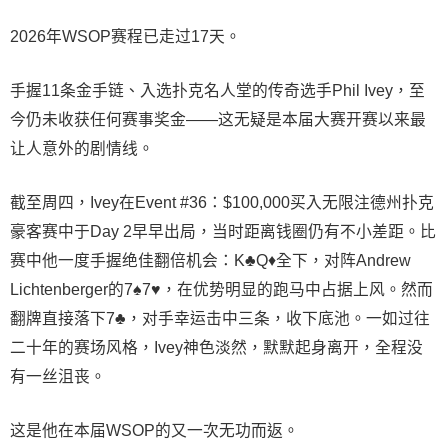
2026年WSOP赛程已走过17天。
手握11条金手链、入选扑克名人堂的传奇选手Phil Ivey，至
今仍未收获任何赛事奖金——这无疑是本届大赛开赛以来最
让人意外的剧情线。
截至周四，Ivey在Event #36：$100,000买入无限注德州扑克
豪客赛中于Day 2早早出局，当时距离钱圈仍有不小差距。比
赛中他一度手握绝佳翻倍机会：K♣Q♦全下，对阵Andrew
Lichtenberger的7♠7♥，在优势明显的跑马中占据上风。然而
翻牌直接落下7♣，对手幸运击中三条，收下底池。一如过往
二十年的赛场风格，Ivey神色淡然，默默起身离开，全程没
有一丝沮丧。
这是他在本届WSOP的又一次无功而返。