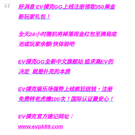
好消息 EV撲克GG上线注册领取350美金
新玩家礼包！
全天24小时随机将掉落现金红包至牌局底
池或玩家余额!快体验吧
EV撲克GG
全新中文旗舰站
追求高EV
的
决定
就是扑克的本质
EV撲克娱乐场强势上线疯狂送钱，注册
免费转老虎機100次！国际认证最安心！
EV撲克官方速记网址：
www.evpk89.com