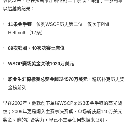
参赛以来，已在拉斯维加斯征战二十余载，缔造了一系列难
以超越的纪录：
11条金手链
，位列WSOP历史第二位，仅次于Phil
Hellmuth（17条）
89次钱圈、40次决赛桌席位
WSOP赛场奖金突破1020万美元
职业生涯锦标赛总奖金超过4570万美元
，稳居扑克历史奖
金榜前列
早在2002年，他就创下单届WSOP豪取3条金手链的高光战
绩；2009年更是闯入主赛事决赛桌，单场斩获超140万美元
奖金。他的综合实力，早已不需要任何数据来证明。