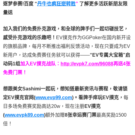
逐梦参赛!百度 “
丹牛也疯狂逆转胜
”
了解更多
活跃新朋友限
量送
加入我们的免费扑克游戏，和全球的牌手们一起切磋技艺，
感受扑克游戏的乐趣吧！
EV撲克作为GGPoker在国内新开设
的旗舰品牌，每月不断推出福利反馈活动，现在只要成为EV
新用户，达成免费赛任务就可以获得——
“EV专属大宝箱”启
动码1组
加入EV撲克战队：
http://evpk7.com/96088
再送4张
免费门票！
想跟美女Sashimi一起玩，
想知道最新资讯与赛程，
敬请锁
定EV撲克官网(
www.evp99.com
)。
看牌手痒玩EV撲克，
每
日多场免费赛奖励高达20w，现在注册
EV撲克
(
www.evpk89.com
)
额外加赠
8张幸运赛门票
最高奖励1500
倍！