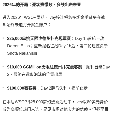
2026年的开局：豪客赛惜败，多线出击未果
进入2026年WSOP周期，Ivey接连报名多场金手链争夺战，
却始终未能打开奖金账户：
$25,000单挑无限注德州扑克冠军赛
：Day 1a首轮不敌
Darren Elias；重新报名征战Day 1b后，第二轮遗憾负于
Shota Nakanishi
$10,000 GGMillion无限注德州扑克豪客赛
：顺利晋级Day
2，最终在远离泡沫的位置出局
$100,000豪客赛
：Day 2跑马失利，提前止步
在本届WSOP $25,000梦幻选秀活动中，Ivey以80美元身价
成为高顺位热门人选，足见市场对他实力的信赖。但截至目