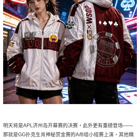
明天将是APL济州岛开幕赛的决赛，此外更有重磅登场——
那就是GG扑克生肖神秘赏金赛的A/B组小组赛上演，其他精