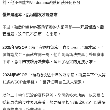
前，他还未能为Verderamo战队斩获任何积分。
慢热是剧本，后程爆发才是常态
不过，熟悉Phil Ivey赛场节奏的人都清楚——
开局慢热、后
程爆发
，这早已不是第一次出现。
2025年WSOP
：前半程同样沉寂，直到Event #38才拿下当
届首笔奖金。而就在同一周，他连闯两场决赛桌；整届赛事
下来，总计
四次跻身决赛桌
，延续了稳定的竞技水准。
2024年WSOP
：他终结长达十年的冠军荒，再度拿下个人第
11条WSOP金手链，向世界证明自己从未衰退。
以他二十余年沉淀的赛场经验、全面的技术功底，以及屡次
逆转局势的过往表现来看，想要追平甚至超越2025年四进决
赛桌的成绩，绝非难事。