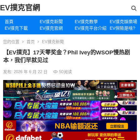
EV撲克官網
首頁
EV撲克新聞
EV撲克教學
EV撲克娛樂場
EV撲克下載
EV撲克官網
EV撲克平台介紹
EV保險是啥?
您的位置
首页
EV撲克新聞
【EV撲克】17天零奖金？Phil Ivey的WSOP慢热剧
本，我们早就见过
发布: 2026 年 6 月 22 日
50
阅读