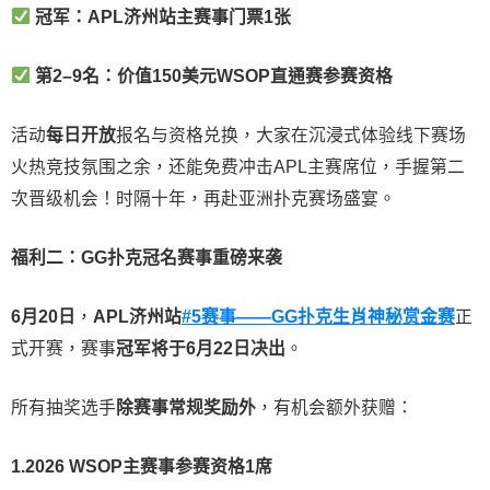
冠军：APL济州站主赛事门票1张
第2–9名：价值150美元WSOP直通赛参赛资格
活动
每日开放
报名与资格兑换，大家在沉浸式体验线下赛场
火热竞技氛围之余，还能免费冲击APL主赛席位，手握第二
次晋级机会！时隔十年，再赴亚洲扑克赛场盛宴。
福利二：GG扑克冠名赛事重磅来袭
6月20日
，
APL济州站
#5赛事——GG扑克生肖神秘赏金赛
正
式开赛，赛事
冠军将于6月22日决出
。
所有抽奖选手
除赛事常规奖励外
，有机会额外获赠：
1.2026 WSOP主赛事参赛资格1席