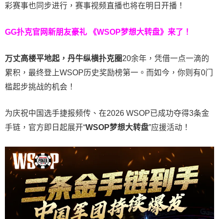
彩赛事也同步进行，赛事视频直播也将在明日开播！
GG扑克官网新朋友豪礼
《WSOP梦想大转盘》来了！
万丈高楼平地起，丹牛纵横扑克圈
20余年，凭借一点一滴的
累积，最终登上WSOP历史奖励榜第一。而如今，你则有0门
槛起步挑战的机会！
为庆祝中国选手捷报频传、在2026 WSOP已成功夺得3条金
手链，官方即日起展开“
WSOP
梦想大转盘
”应援活动！