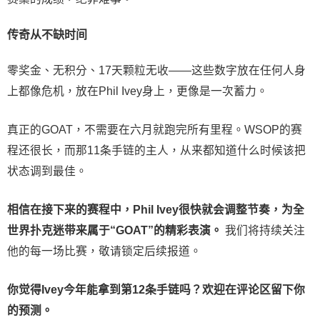
传奇从不缺时间
零奖金、无积分、17天颗粒无收——这些数字放在任何人身
上都像危机，放在Phil Ivey身上，更像是一次蓄力。
真正的GOAT，不需要在六月就跑完所有里程。WSOP的赛
程还很长，而那11条手链的主人，从来都知道什么时候该把
状态调到最佳。
相信在接下来的赛程中，Phil Ivey很快就会调整节奏，为全
世界扑克迷带来属于“GOAT”的精彩表演。
我们将持续关注
他的每一场比赛，敬请锁定后续报道。
你觉得Ivey今年能拿到第12条手链吗？欢迎在评论区留下你
的预测。