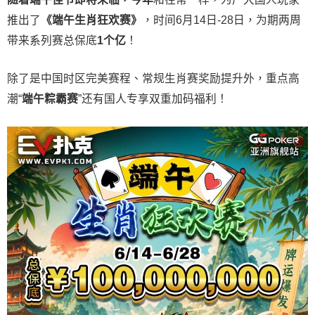
推出了
《端午生肖狂欢赛》
，时间6月14日-28日，为期两周
带来系列赛总保底
1
个亿
！
除了是中国时区完美赛程、常规生肖赛奖励提升外，重点高
潮“
端午粽霸赛
”还有国人专享双重加码福利！