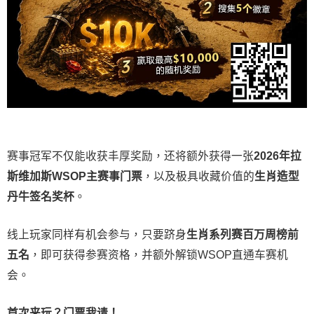
赛事冠军不仅能收获丰厚奖励，还将额外获得一张
2026
年拉
斯维加斯
WSOP
主赛事门票
，以及极具收藏价值的
生肖造型
丹牛签名奖杯
。
线上玩家同样有机会参与，只要跻身
生肖系列赛百万周榜前
五名
，即可获得参赛资格，并额外解锁WSOP直通车赛机
会。
首次来玩？门票我请！