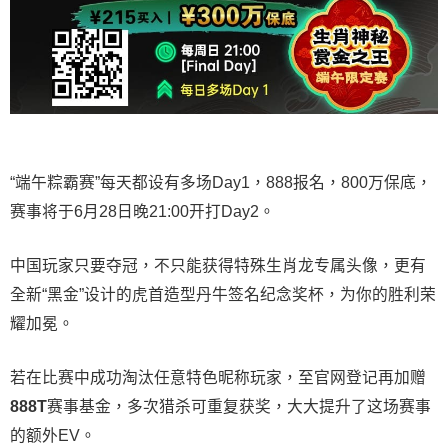
“端午粽霸赛”每天都设有多场Day1，888报名，800万保底，
赛事将于6月28日晚21:00开打Day2。
中国玩家只要夺冠，不只能获得特殊生肖龙专属头像，更有
全新“黑金”设计的虎首造型丹牛签名纪念奖杯，为你的胜利荣
耀加冕。
若在比赛中成功淘汰任意特色昵称玩家，至官网登记再加赠
888T
赛事基金，多次猎杀可重复获奖，大大提升了这场赛事
的额外EV。