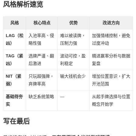
风格解析速览
风格
核心特点
优势
改进方向
LAG（松
入池率高、侵
难以被读牌，
加强情绪控制，避免
凶）
略性强
压制力强
过度冲动
TAG（紧
选牌严谨、翻
波动可控，盈
精进赢率分析与数据
凶）
后激进
利稳定
复盘
NIT（紧
只玩超强牌，
输大钱机会少
增加位置意识，扩大
弱）
弃牌率高
开池范围
基础待夯
缺乏系统策略
—
从起手牌选择与位置
实
概念开始学
写在最后