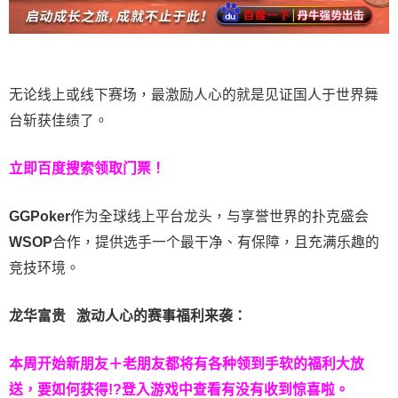
无论线上或线下赛场，最激励人心的就是见证国人于世界舞
台斩获佳绩了。
立即百度搜索领取门票！
GGPoker
作为全球线上平台龙头，与享誉世界的扑克盛会
WSOP
合作，提供选手一个最干净、有保障，且充满乐趣的
竞技环境。
龙华富贵 激动人心的赛事福利来袭：
本周开始新朋友＋老朋友都将有各种领到手软的福利大放
送，要如何获得!?登入游戏中查看有没有收到惊喜啦。