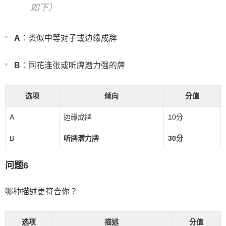
如下）
A
：类似中等对子或边缘成牌
B
：同花连张或听牌潜力强的牌
选项
倾向
分值
A
边缘成牌
10分
B
听牌潜力牌
30分
问题6
哪种描述更符合你？
选项
描述
分值