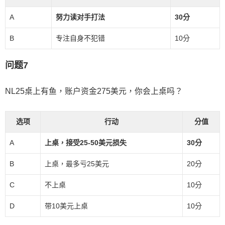
A
努力读对手打法
30分
B
专注自身不犯错
10分
问题7
NL25桌上有鱼，账户资金275美元，你会上桌吗？
选项
行动
分值
A
上桌，接受25-50美元损失
30分
B
上桌，最多亏25美元
20分
C
不上桌
10分
D
带10美元上桌
10分