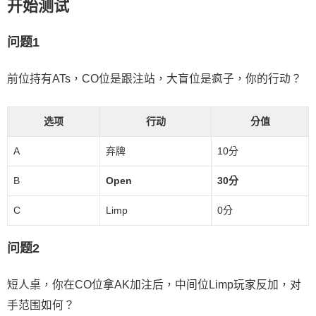
开始测试
问题1
前位持有ATs，CO位是跟注站，大盲位是疯子，你的行动？
选项
行动
分值
A
弃牌
10分
B
Open
30分
C
Limp
0分
问题2
短人桌，你在CO位拿AK加注后，中间位Limp玩家反加，对
手范围如何？