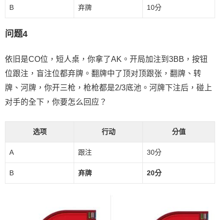
B
弃牌
10分
问题4
依旧是CO位，短人桌，你拿了AK。开局加注到3BB，按钮
位跟注，盲注位都弃牌。翻牌中了顶对顶跟张，翻牌、转
牌、河牌，你开三枪，枪枪都是2/3底池。河牌下注后，碰上
对手的全下，你要怎么回应？
选项
行动
分值
A
跟注
30分
B
弃牌
20分