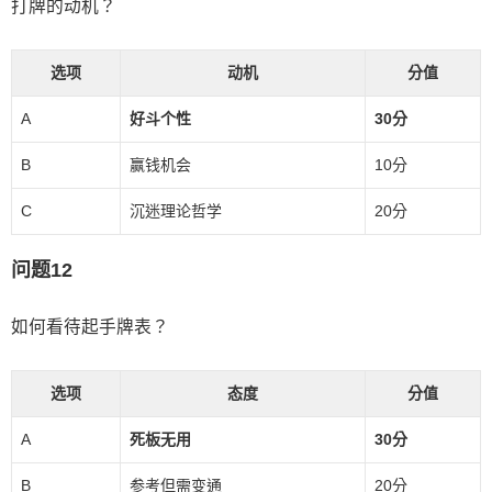
打牌的动机？
选项
动机
分值
A
好斗个性
30分
B
赢钱机会
10分
C
沉迷理论哲学
20分
问题12
如何看待起手牌表？
选项
态度
分值
A
死板无用
30分
B
参考但需变通
20分