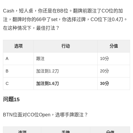
Cash，短人桌，你还是在BB位。翻牌前跟注了CO位的加
注，翻牌时你的66中了set，你选择过牌，CO位下注0.4刀。
在这种情况下，最佳打法？
选项
行动
分值
A
跟注
10分
B
加注到1.2刀
20分
C
加注到1.6刀
30分
问题15
BTN位面对CO位Open，选哪手牌跟注？
选项
手牌
分值