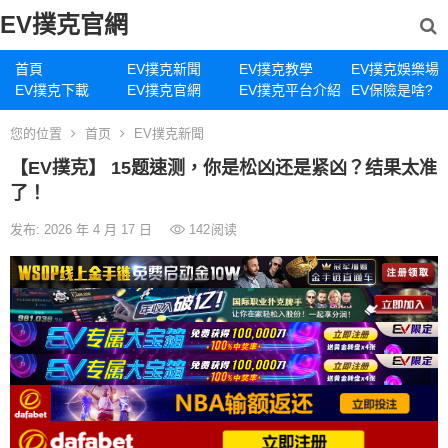
EV撲克官網
首頁
EV撲克新聞
EV撲克教學
EV撲克娛樂場
EV撲克下載
EV撲克官網
EV撲克平台介紹
EV保險是啥?
您的位置
首页
EV撲克新聞
【EV撲克】 15题速测，你是松凶还是紧凶？结果太准
了！
发布: 2026 年 4 月 17 日
142
阅读