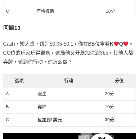
C
严格遵循
10分
问题13
Cash，短人桌，级别$0.05-$0.1，你在BB位拿着
K
Q
。
CO位的玩家玩得很疯，这局他又开局加注到3bb，其他人都
弃牌，轮到你行动，你怎么做？
选项
行动
分值
A
跟注
20分
B
弃牌
10分
C
反加到1美元
30分