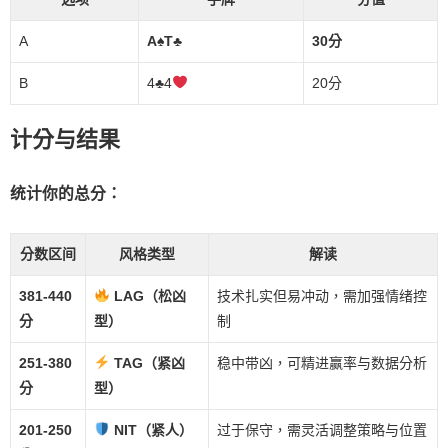
A
A♠T♣
30分
B
4
♣
4
20分
计分与结果
统计你的总分：
分数区间
风格类型
解读
381-440
LAG（松凶
技术扎实但易冲动，需加强情绪控
分
型）
制
251-380
TAG（紧凶
稳中带凶，可精进赢率与数据分析
分
型）
201-250
NIT（紧人）
过于保守，需灵活调整策略与位置