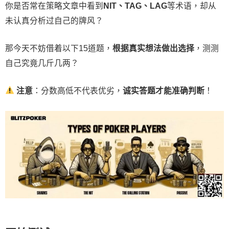
你是否常在策略文章中看到
NIT、TAG、LAG
等术语，却从
未认真分析过自己的牌风？
那今天不妨借着以下15道题，
根据真实想法做出选择
，测测
自己究竟几斤几两？
注意
：分数高低不代表优劣，
诚实答题才能准确判断
！