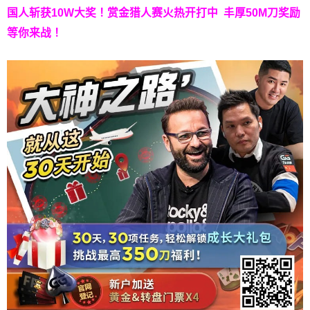
国人斩获
10W
大奖！
赏金猎人赛火热开打中 丰厚50M刀奖励
等你来战！