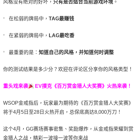
风格没有绝对的好坏，
只有是否适合当前游戏环境
。
在松弱的牌局中，
TAG最赚钱
在紧弱的牌局中，
LAG最吃香
最重要的是：
知道自己的风格，并知道何时调整
你的测试结果是多少分？欢迎在评论区分享你的风格类型！
重头戏来袭
EV撲克
《百万赏金猎人大奖赛》
火热来袭！
WSOP金戒指后，玩家最为期待的《百万赏金猎人大奖赛》
将于4月5日至28日火热开启，总保底高达8,000万刀！
这个4月，GG赛场赛事密集、奖励爆炸，从金戒指荣耀到赏
金猎人之战，精彩一波接一波等你来战