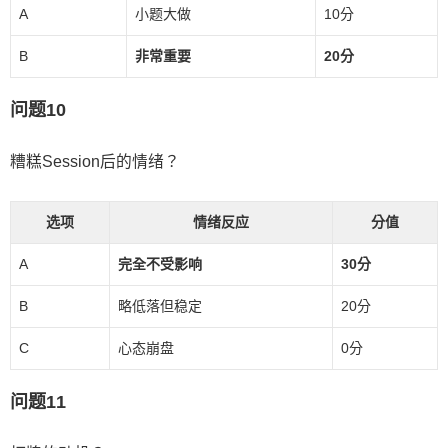
A
小题大做
10分
B
非常重要
20分
问题10
糟糕Session后的情绪？
选项
情绪反应
分值
A
完全不受影响
30分
B
略低落但稳定
20分
C
心态崩盘
0分
问题11