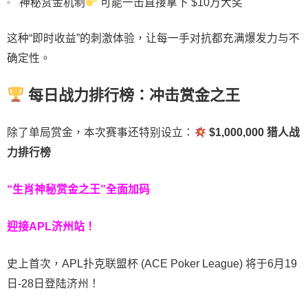
神秘赏金机制
可能一击直接拿下 $10万大奖
这种“即时收益”的刺激体验，让每一手对抗都充满爆发力与不
确定性。
每日战力排行榜：冲击赏金之王
除了单局赏金，本次赛事还特别设立：
$1,000,000 猎人战
力排行榜
“生肖神秘赏金之王”全面加码
迎接APL济州站！
史上首次，APL扑克联盟杯 (ACE Poker League) 将于6月19
日-28日登陆济州！