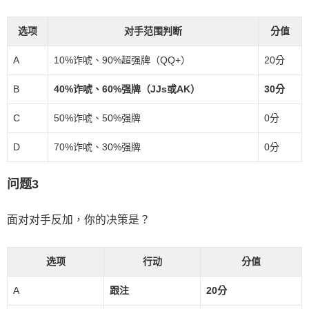
选项
对手范围判断
分值
A
10%诈唬、90%超强牌（QQ+）
20分
B
40%诈唬、60%强牌（JJs或AK）
30分
C
50%诈唬、50%强牌
0分
D
70%诈唬、30%强牌
0分
问题3
面对对手反加，你的决策是？
选项
行动
分值
A
跟注
20分