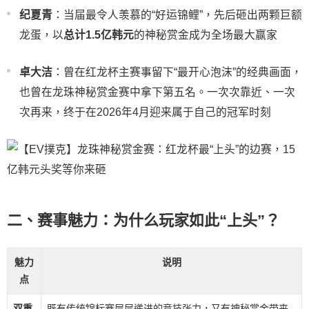
纪夏青
：当届最令人羡慕的“好运锦鲤”，先后砸出两颗巨额
龙蛋，以
总计1.5亿韩元
的神秘赏金成为全场最大赢家
卓大洁
：曾在红龙杯主赛事留下“最开心泡沫”的经典画面，
也曾在龙珠神秘赏金赛中拿下第五名。一次次靠近、一次
次再来，终于在2026年4月迎来属于自己的冠军时刻
二、赛事魅力：为什么玩家如此“上头”？
魅力
说明
点
双重
既有传统锦标赛层层递进的竞技张力，又有神秘赏金带来