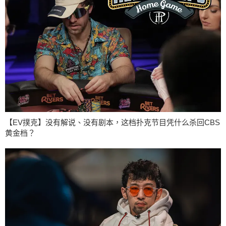
【EV撲克】没有解说、没有剧本，这档扑克节目凭什么杀回CBS
黄金档？