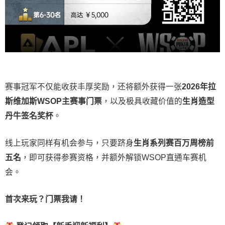
赛事冠军不仅能收获丰厚奖励，还将额外获得一张
2026
年拉
斯维加斯
WSOP
主赛事门票
，以及极具收藏价值的
生肖造型
丹牛签名奖杯
。
线上玩家同样有机会参与，只要跻身
生肖系列赛百万周榜前
五名
，即可获得参赛资格，并额外解锁WSOP直通车赛机
会。
首次来玩？门票我请！