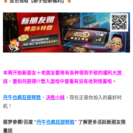
登记领取【新手迎新福利】
本周开始新朋友＋老朋友都将有各种领到手软的福利大放
送，要如何获得!?登入游戏中查看有没有收到惊喜啦。
丹牛也疯狂逆转胜
，
决胜小妹
，现在正是你加入的最好时
机！
逐梦参赛!百度 “
丹牛也疯狂逆转胜
”
了解更多
活跃新朋友限
量送