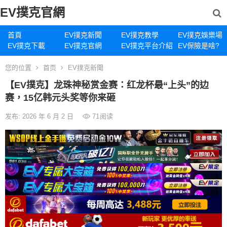
EV撲克官網
首頁
EV撲克新聞
EV撲克教學
EV撲克娛樂場
EV撲克下載
EV撲克官網
EV撲克平台介紹
EV保險是啥?
您的位置
首页
EV撲克新聞
【EV撲克】龙珠神秘赏金赛：红龙杯最“上头”的边
赛，15亿韩元头奖等你来砸
发布: 2026 年 6 月 2 日
71
阅读