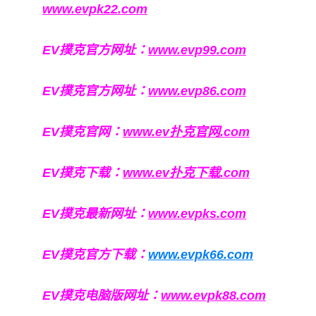
www.evpk22.com
EV撲克官方网址：
www.evp99.com
EV撲克官方网址：
www.evp86.com
EV撲克官网：
www.ev扑克官网.com
EV撲克下载：
www.ev扑克下载.com
EV撲克最新网址：
www.evpks.com
EV撲克官方下载：
www.evpk66.com
EV撲克电脑版网址：
www.evpk88.com