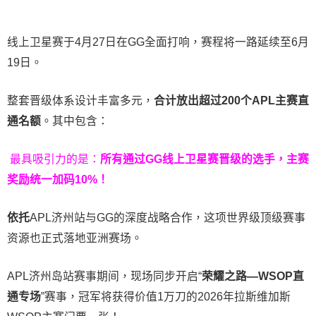
线上卫星赛于4月27日在GG全面打响，赛程将一路延续至6月
19日。
整套晋级体系设计丰富多元，
合计放出
超过200个
APL主赛直
通名额
。其中包含：
最具吸引力的是：
所有通过
GG
线上卫星赛晋级的选手，主赛
奖励统一加码
10%
！
依托
APL济州站与GG的深度战略合作，这项世界级顶级赛事
资源也正式落地亚洲赛场。
APL济州岛站赛事期间，现场同步开启“
荣耀之路
—WSOP
直
通专场
”赛事，冠军将获得价值1万刀的2026年拉斯维加斯