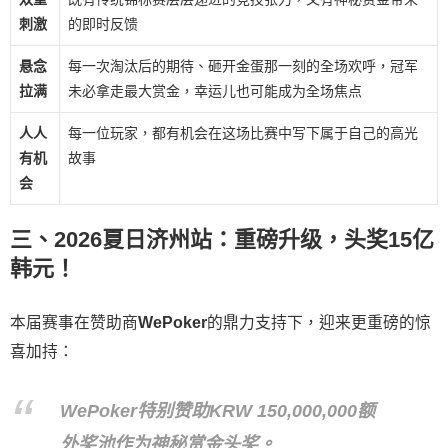
刺激
的即时反馈
悬念
每一次淘汰后的期待、砸开金蛋那一刻的全场欢呼，冠军
拉满
未必拿走最大赏金，幸运儿也可能成为全场焦点
人人
每一位玩家，都有机会在这场比赛中写下属于自己的高光
有机
故事
会
三、2026夏日济州站：重磅升级，头奖15亿
韩元！
本届赛事在赞助商
WePoker
的鼎力支持下，迎来更重磅的惊
喜加持：
WePoker特别赞助KRW 150,000,000额
外奖池作为神秘赏金头奖。