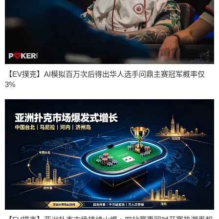
【EV撲克】AI模拟百万次后得出华人选手问鼎主赛冠军概率仅
3%