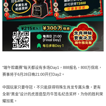
“端午粽霸赛”每天都设有多场Day1，888报名，800万保底，
赛事将于6月28日晚21:00开打Day2。
中国玩家只要夺冠，不只能获得特殊生肖龙专属头像，更有
全新“黑金”设计的虎首造型丹牛签名纪念奖杯，为你的胜利荣
耀加冕。