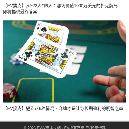
【EV撲克】从922人到9人：那场价值1000万美元的扑克牌局，
即将揭晓最终答案
【EV撲克】遇到这6种情况，弃牌才是让你长期盈利的明智之举
© 2026
EV撲克中文網
- EV撲克官網
EV撲克博客