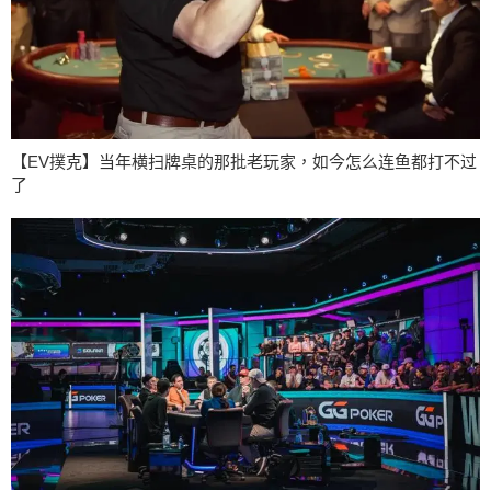
【EV撲克】当年横扫牌桌的那批老玩家，如今怎么连鱼都打不过
了