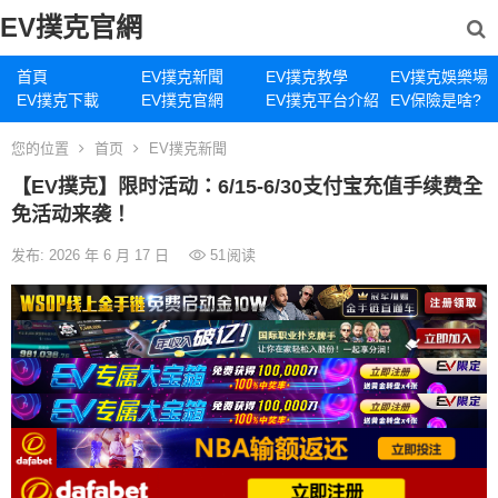
EV撲克官網
首頁
EV撲克新聞
EV撲克教學
EV撲克娛樂場
EV撲克下載
EV撲克官網
EV撲克平台介紹
EV保險是啥?
您的位置
首页
EV撲克新聞
【EV撲克】限时活动：6/15-6/30支付宝充值手续费全
免活动来袭！
发布: 2026 年 6 月 17 日
51
阅读