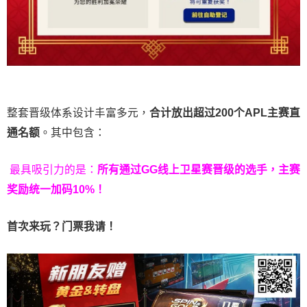
整套晋级体系设计丰富多元，
合计放出
超过200个
APL主赛直
通名额
。其中包含：
最具吸引力的是：
所有通过
GG
线上卫星赛晋级的选手，主赛
奖励统一加码
10%
！
首次来玩？门票我请！