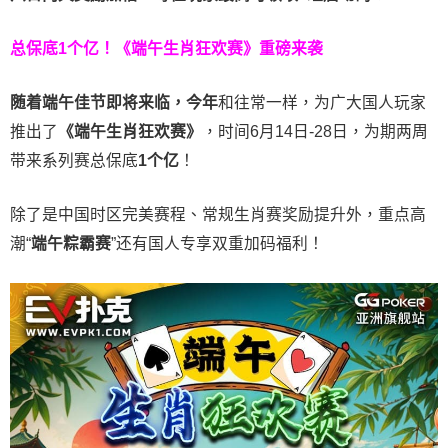
总保底1个亿！
《端午生肖狂欢赛》重磅来袭
随着端午佳节即将来临，今年
和往常一样，为广大国人玩家
推出了
《端午生肖狂欢赛》
，时间6月14日-28日，为期两周
带来系列赛总保底
1
个亿
！
除了是中国时区完美赛程、常规生肖赛奖励提升外，重点高
潮“
端午粽霸赛
”还有国人专享双重加码福利！