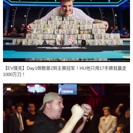
【EV撲克】Day1倒数第2到主赛冠军！HU他只用17手牌就赢走
1000万刀！