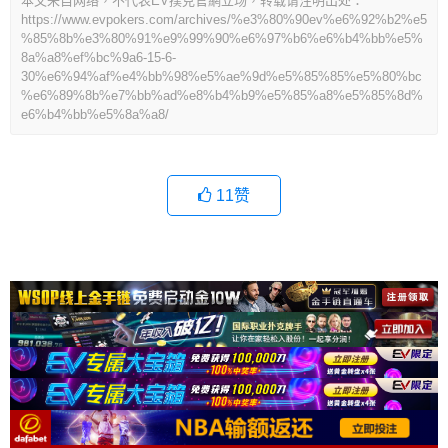
本文来自网络，不代表EV撲克官網立场，转载请注明出处：
https://www.evpokers.com/archives/%e3%80%90ev%e6%92%b2%e5
%85%8b%e3%80%91%e9%99%90%e6%97%b6%e6%b4%bb%e5%
8a%a8%ef%bc%9a6-15-6-
30%e6%94%af%e4%bb%98%e5%ae%9d%e5%85%85%e5%80%bc
%e6%89%8b%e7%bb%ad%e8%b4%b9%e5%85%a8%e5%85%8d%
e6%b4%bb%e5%8a%a8/
11
赞