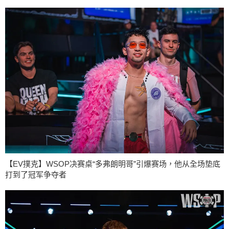
【EV撲克】WSOP决赛桌“多弗朗明哥”引爆赛场，他从全场垫底
打到了冠军争夺者