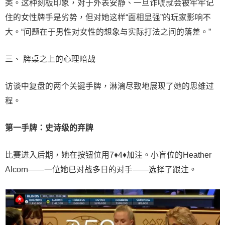
类。这种刻板印象，对于外表安静、一旦诈唬就会被牢牢记
住的女性牌手是劣势，但对她这样“面相显强”的玩家影响不
大。“问题在于男性对女性的想象与实际打法之间的落差。”
三、 牌桌之上的心理暗战
访谈中复盘的两个关键手牌，淋漓尽致地展现了她的思维过
程。
第一手牌：史诗级的弃牌
比赛进入后期，她在按钮位用7♦4♦加注。小盲位的Heather
Alcorn——一位她已对战多日的对手——选择了跟注。