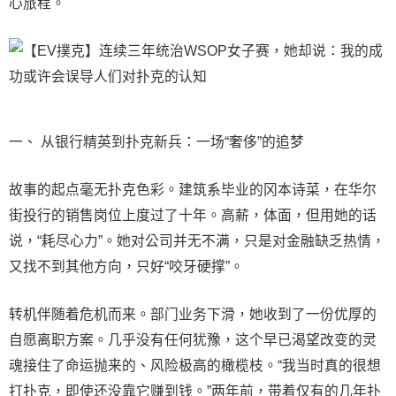
心旅程。
一、 从银行精英到扑克新兵：一场“奢侈”的追梦
故事的起点毫无扑克色彩。建筑系毕业的冈本诗菜，在华尔
街投行的销售岗位上度过了十年。高薪，体面，但用她的话
说，“耗尽心力”。她对公司并无不满，只是对金融缺乏热情，
又找不到其他方向，只好“咬牙硬撑”。
转机伴随着危机而来。部门业务下滑，她收到了一份优厚的
自愿离职方案。几乎没有任何犹豫，这个早已渴望改变的灵
魂接住了命运抛来的、风险极高的橄榄枝。“我当时真的很想
打扑克，即使还没靠它赚到钱。”两年前，带着仅有的几年扑