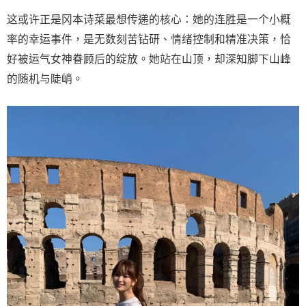
这或许正是冈本诗菜最想传递的核心：她的连胜是一个小概
率的幸运事件，是无数刻苦钻研、情绪控制和精准决策，恰
好被运气女神眷顾后的绽放。她站在山顶，却深知脚下山峰
的随机与陡峭。