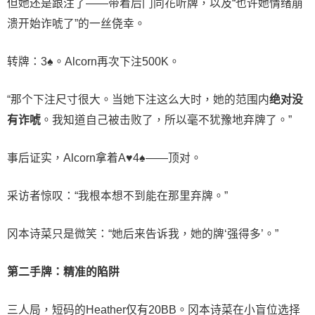
但她还是跟注了——带着后门同花听牌，以及“也许她情绪崩
溃开始诈唬了”的一丝侥幸。
转牌：3♠。Alcorn再次下注500K。
“那个下注尺寸很大。当她下注这么大时，她的范围内
绝对没
有诈唬
。我知道自己被击败了，所以毫不犹豫地弃牌了。”
事后证实，Alcorn拿着A♥4♠——顶对。
采访者惊叹：“我根本想不到能在那里弃牌。”
冈本诗菜
只是微笑：“她后来告诉我，她的牌‘强得多’。”
第二手牌：精准的陷阱
三人局，短码的Heather仅有20BB。
冈本诗菜
在小盲位选择