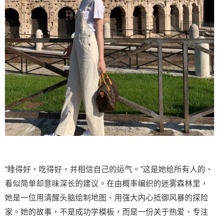
“睡得好，吃得好，并相信自己的运气。”这是她给所有人的、
看似简单却意味深长的建议。在由概率编织的迷雾森林里，
她是一位用清醒头脑绘制地图、用强大内心抵御风暴的探险
家。她的故事，不是成功学模板，而是一份关于热爱、专注