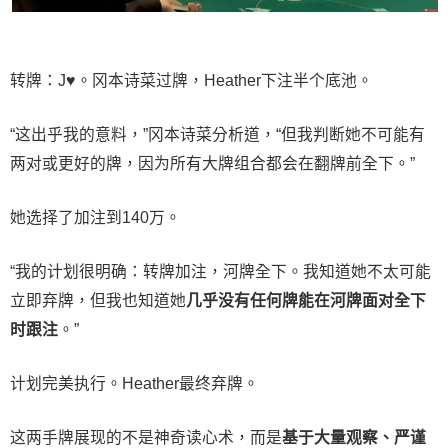
转牌：J♥。
冈本诗菜
过牌，Heather下注半个底池。
“这出乎我的意料，”
冈本诗菜
分析道，“但我判断她不可能有
两对或更好的牌，因为所有大牌组合都会在翻牌前全下。”
她选择了加注到140万。
“我的计划很明确：转牌加注，河牌全下。我知道她不太可能
立即弃牌，但我也知道她
几乎没有任何牌能在河牌面对全下
时跟注
。”
计划完美执行。Heather最终弃牌。
这两手牌展现的不是神奇读心术，而是
基于大量观察、严谨