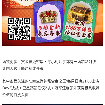
场次更多、赏金赛更密集，每小时几乎都有一场精彩对决，
让国人选手随时都能开战。
其中备受关注的“188生肖神秘赏金之王”每周日晚21:00上演
Day2决战，卫星赛最低仅2块，冠军还能额外获得极具收藏
价值的白虎头像。