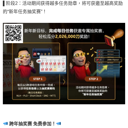
▌
阶段2：活动期间获得越多任务勋章，将可获邀至越高奖励
的“新年任务抽奖赛”！
跨年抽奖赛 免费参加
！