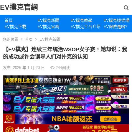
EV撲克官網
首頁
EV撲克新聞
EV撲克教學
EV撲克娛樂場
EV撲克下載
EV撲克官網
EV撲克平台介紹
EV保險是啥?
您的位置
首页
EV撲克新聞
【EV撲克】连续三年统治WSOP女子赛，她却说：我
的成功或许会误导人们对扑克的认知
发布: 2026 年 1 月 20 日
244
阅读