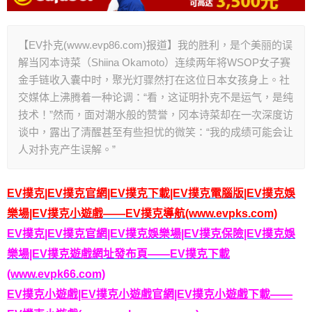
【EV扑克(www.evp86.com)报道】我的胜利，是个美丽的误
解当冈本诗菜（Shiina Okamoto）连续两年将WSOP女子赛
金手链收入囊中时，聚光灯骤然打在这位日本女孩身上。社
交媒体上沸腾着一种论调：“看，这证明扑克不是运气，是纯
技术！”然而，面对潮水般的赞誉，冈本诗菜却在一次深度访
谈中，露出了清醒甚至有些担忧的微笑：“我的成绩可能会让
人对扑克产生误解。”
EV撲克|EV撲克官網|EV撲克下載|EV撲克電腦版|EV撲克娛
樂場|EV撲克小遊戲——EV撲克導航(www.evpks.com)
EV撲克|EV撲克官網|EV撲克娛樂場|EV撲克保險|EV撲克娛
樂場|EV撲克遊戲網址發布頁——EV撲克下載
(www.evpk66.com)
EV撲克小遊戲|EV撲克小遊戲官網|EV撲克小遊戲下載——