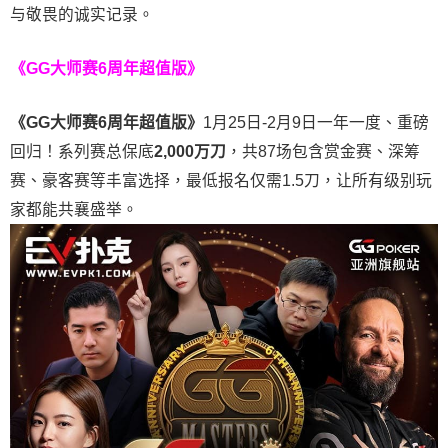
与敬畏的诚实记录。
《GG大师赛6周年超值版》
《
GG
大师赛
6
周年超值版》
1月25日-2月9日一年一度、重磅
回归！系列赛总保底
2,000
万刀
，共87场包含赏金赛、深筹
赛、豪客赛等丰富选择，最低报名仅需1.5刀，让所有级别玩
家都能共襄盛举。