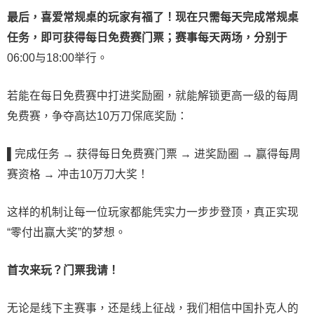
最后，喜爱常规桌的玩家有福了！现在只需每天完成常规桌
任务，即可获得每日免费赛门票；赛事每天两场，分别于
06:00与18:00举行。
若能在每日免费赛中打进奖励圈，就能解锁更高一级的每周
免费赛，争夺高达10万刀保底奖励：
▌
完成任务 → 获得每日免费赛门票 → 进奖励圈 → 赢得每周
赛资格 → 冲击10万刀大奖！
这样的机制让每一位玩家都能凭实力一步步登顶，真正实现
“零付出赢大奖”的梦想。
首次来玩？门票我请！
无论是线下主赛事，还是线上征战，我们相信中国扑克人的