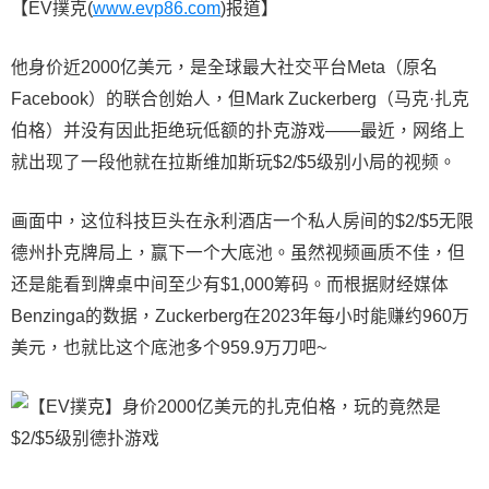
【EV撲克(
www.evp86.com
)报道】
他身价近2000亿美元，是全球最大社交平台Meta（原名
Facebook）的联合创始人，但Mark Zuckerberg（马克·扎克
伯格）并没有因此拒绝玩低额的扑克游戏——最近，网络上
就出现了一段他就在拉斯维加斯玩$2/$5级别小局的视频。
画面中，这位科技巨头在永利酒店一个私人房间的$2/$5无限
德州扑克牌局上，赢下一个大底池。虽然视频画质不佳，但
还是能看到牌桌中间至少有$1,000筹码。而根据财经媒体
Benzinga的数据，Zuckerberg在2023年每小时能赚约960万
美元，也就比这个底池多个959.9万刀吧~