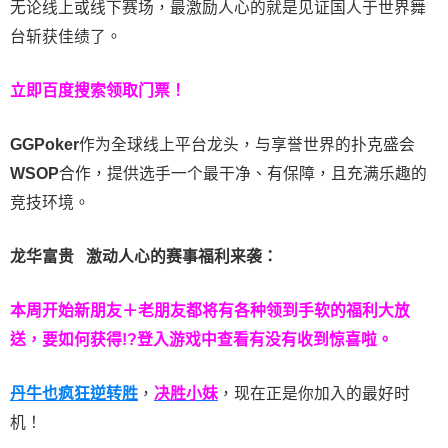
无论线上或线下赛场，最激励人心的就是见证国人于世界舞
台斩获佳绩了。
立即百度搜索领取门票！
GGPoker
作为全球线上平台龙头，与享誉世界的扑克盛会
WSOP
合作，提供选手一个最干净、有保障，且充满乐趣的
竞技环境。
龙华富贵 激动人心的赛事福利来袭：
本周开始新朋友＋老朋友都将有各种领到手软的福利大放
送，要如何获得!?登入游戏中查看有没有收到惊喜啦。
丹牛也疯狂逆转胜
，
决胜小妹
，现在正是你加入的最好时
机！