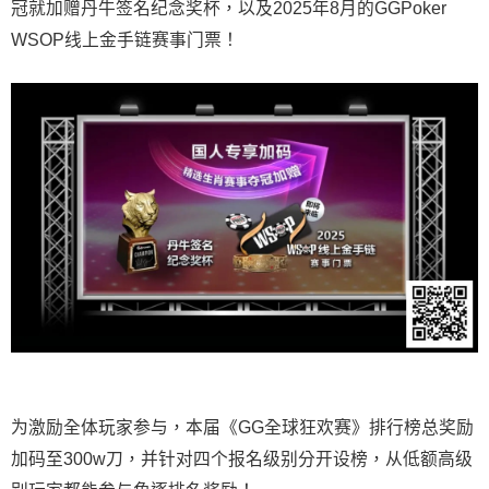
冠就加赠丹牛签名纪念奖杯，以及2025年8月的GGPoker
WSOP线上金手链赛事门票！
为激励全体玩家参与，本届《GG全球狂欢赛》排行榜总奖励
加码至300w刀，并针对四个报名级别分开设榜，从低额高级