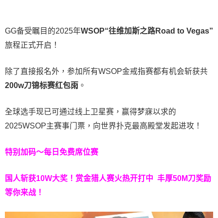
GG备受瞩目的2025年
WSOP“往维加斯之路Road to Vegas”
旅程正式开启！
除了直接报名外，参加所有WSOP金戒指赛都有机会斩获共
200w刀锦标赛红包雨
。
全球选手现已可通过线上卫星赛，赢得梦寐以求的
2025WSOP主赛事门票，向世界扑克最高殿堂发起进攻！
特别加码～每日免费席位赛
国人斩获
10W
大奖！
赏金猎人赛火热开打中 丰厚50M刀奖励
等你来战！