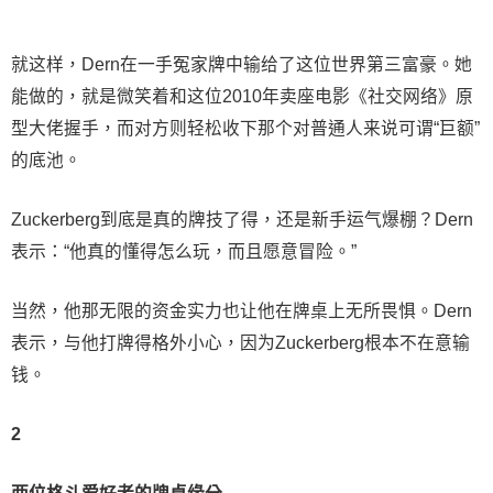
就这样，Dern在一手冤家牌中输给了这位世界第三富豪。她
能做的，就是微笑着和这位2010年卖座电影《社交网络》原
型大佬握手，而对方则轻松收下那个对普通人来说可谓“巨额”
的底池。
Zuckerberg到底是真的牌技了得，还是新手运气爆棚？Dern
表示：“他真的懂得怎么玩，而且愿意冒险。”
当然，他那无限的资金实力也让他在牌桌上无所畏惧。Dern
表示，与他打牌得格外小心，因为Zuckerberg根本不在意输
钱。
2