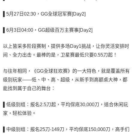
▌5
月27日02:30，GG全球冠军赛[Day2]
▌6
月3日04:00，GG超级百万主赛事[Day2]
以上皆采多阶段赛制，提供多场Day1挑战，让你灵活安排时
间、全力出击。最棒的是，卫星赛最低只要0.55刀起！
与往年相同，《GG全球狂欢赛》的一大特色，就是覆盖所有
级别玩家——低、中、高、超级，从新手到高额桌大神，都
能找到属于自己的舞台：
▌低级别组：报名
2.5刀起，平均保底30,000刀，适合休闲玩
家，轻松体验。
▌中级别组：报名
25刀-149刀，平均保底150,000刀，高手们