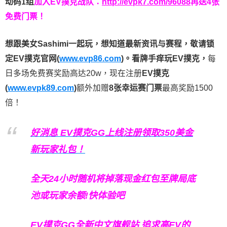
动码1组
加入EV撲克战队：
http://evpk7.com/96088
再送4张
免费门票！
想跟美女Sashimi一起玩，
想知道最新资讯与赛程，
敬请锁
定EV撲克官网(
www.evp86.com
)。
看牌手痒玩EV撲克，
每
日多场免费赛奖励高达20w，现在注册
EV撲克
(
www.evpk89.com
)
额外加赠
8张幸运赛门票
最高奖励1500
倍！
好消息 EV撲克GG上线注册领取350美金
新玩家礼包！
全天24小时随机将掉落现金红包至牌局底
池或玩家余额!快体验吧
EV撲克GG
全新中文旗舰站
追求高EV
的