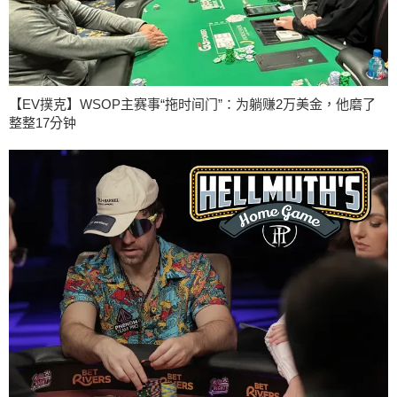
【EV撲克】WSOP主赛事“拖时间门”：为躺赚2万美金，他磨了
整整17分钟