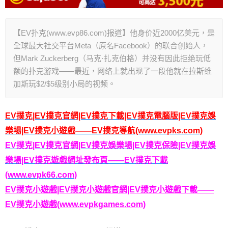
【EV扑克(www.evp86.com)报道】他身价近2000亿美元，是
全球最大社交平台Meta（原名Facebook）的联合创始人，
但Mark Zuckerberg（马克·扎克伯格）并没有因此拒绝玩低
额的扑克游戏——最近，网络上就出现了一段他就在拉斯维
加斯玩$2/$5级别小局的视频。
EV撲克|EV撲克官網|EV撲克下載|EV撲克電腦版|EV撲克娛
樂場|EV撲克小遊戲——EV撲克導航(www.evpks.com)
EV撲克|EV撲克官網|EV撲克娛樂場|EV撲克保險|EV撲克娛
樂場|EV撲克遊戲網址發布頁——EV撲克下載
(www.evpk66.com)
EV撲克小遊戲|EV撲克小遊戲官網|EV撲克小遊戲下載——
EV撲克小遊戲(www.evpkgames.com)