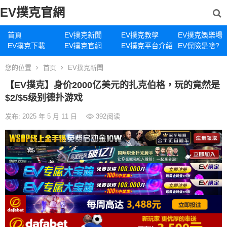
EV撲克官網
首頁
EV撲克新聞
EV撲克教學
EV撲克娛樂場
EV撲克下載
EV撲克官網
EV撲克平台介紹
EV保險是啥?
您的位置
首页
EV撲克新聞
【EV撲克】身价2000亿美元的扎克伯格，玩的竟然是
$2/$5级别德扑游戏
发布: 2025 年 5 月 11 日
392
阅读