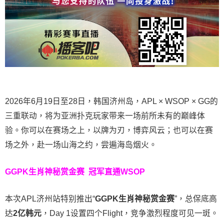
2026年6月19日至28日，韩国济州岛，APL × WSOP × GG的
三重联动，将为亚洲扑克玩家带来一场前所未有的巅峰体
验。
你可以在赛场之上，以牌为刃，博弈风云；也可以在赛
场之外，赴一场山海之约，尝遍海岛烟火。
GGPK生肖神秘赏金赛
冠军直通WSOP
本次APL济州站特别推出“
GGPK
生肖神秘赏金赛
”，总保底高
达
2
亿韩元
，Day 1设置四个Flight，竞争激烈程度可见一斑。