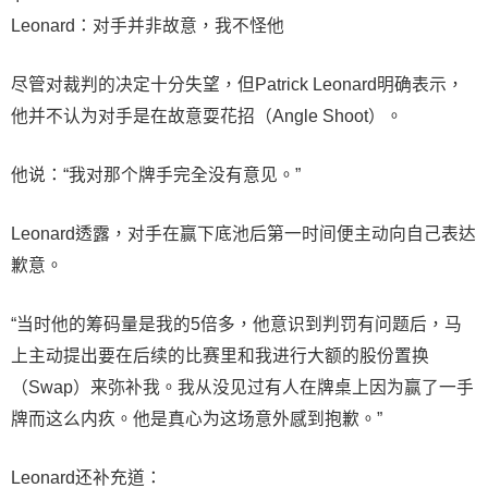
Leonard：对手并非故意，我不怪他
尽管对裁判的决定十分失望，但Patrick Leonard明确表示，
他并不认为对手是在故意耍花招（Angle Shoot）。
他说：“我对那个牌手完全没有意见。”
Leonard透露，对手在赢下底池后第一时间便主动向自己表达
歉意。
“当时他的筹码量是我的5倍多，他意识到判罚有问题后，马
上主动提出要在后续的比赛里和我进行大额的股份置换
（Swap）来弥补我。我从没见过有人在牌桌上因为赢了一手
牌而这么内疚。他是真心为这场意外感到抱歉。”
Leonard还补充道：