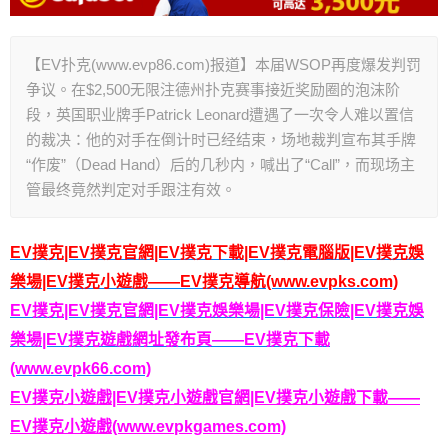
【EV扑克(www.evp86.com)报道】本届WSOP再度爆发判罚
争议。在$2,500无限注德州扑克赛事接近奖励圈的泡沫阶
段，英国职业牌手Patrick Leonard遭遇了一次令人难以置信
的裁决：他的对手在倒计时已经结束，场地裁判宣布其手牌
“作废”（Dead Hand）后的几秒内，喊出了“Call”，而现场主
管最终竟然判定对手跟注有效。
EV撲克|EV撲克官網|EV撲克下載|EV撲克電腦版|EV撲克娛
樂場|EV撲克小遊戲——EV撲克導航(www.evpks.com)
EV撲克|EV撲克官網|EV撲克娛樂場|EV撲克保險|EV撲克娛
樂場|EV撲克遊戲網址發布頁——EV撲克下載
(www.evpk66.com)
EV撲克小遊戲|EV撲克小遊戲官網|EV撲克小遊戲下載——
EV撲克小遊戲(www.evpkgames.com)