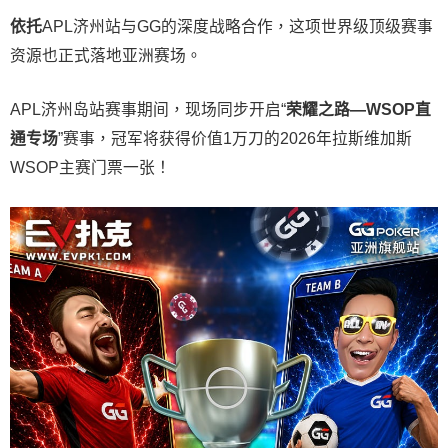
依托
APL济州站与GG的深度战略合作，这项世界级顶级赛事
资源也正式落地亚洲赛场。
APL济州岛站赛事期间，现场同步开启“
荣耀之路
—WSOP
直
通专场
”赛事，冠军将获得价值1万刀的2026年拉斯维加斯
WSOP主赛门票一张！