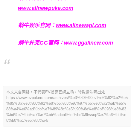
www.allnewpuke.com
蜗牛娱乐官网：
www.allnewapl.com
蜗牛扑克GG官网：
www.ggallnew.com
本文来自网络，不代表EV撲克官網立场，转载请注明出处：
https://www.evpokers.com/archives/%e3%80%90ev%e6%92%b2%e5
%85%8b%e3%80%91%e8%b6%85%e6%97%b6%e8%a2%ab%e5%
88%a4%e6%ad%bb%e7%89%8c%e5%90%8e%e8%bf%98%e8%83
%bd%e7%bb%a7%e7%bb%adcall%ef%bc%9fwsop%e7%a6%bb%e
8%b0%b1%e5%88%a4/