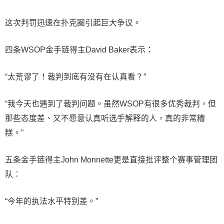
这次判罚迅速在扑克圈引起巨大争议。
四条WSOP金手链得主David Baker表示：
“太荒谬了！裁判到底有没有在认真看？”
“我今天也遇到了裁判问题。虽然WSOP有很多优秀裁判，但
那些态度差、又不愿意认真听选手解释的人，真的非常糟
糕。”
五条金手链得主John Monnette更是直接批评整个赛事管理团
队：
“今年的执法水平特别差。”