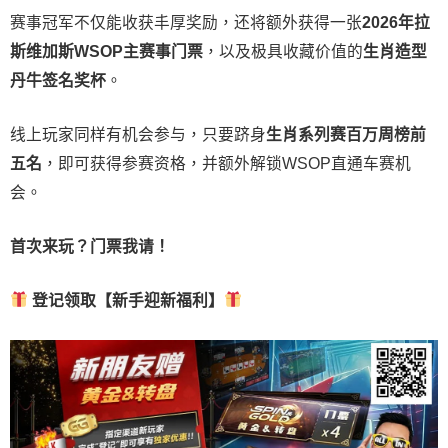
赛事冠军不仅能收获丰厚奖励，还将额外获得一张
2026
年拉
斯维加斯
WSOP
主赛事门票
，以及极具收藏价值的
生肖造型
丹牛签名奖杯
。
线上玩家同样有机会参与，只要跻身
生肖系列赛百万周榜前
五名
，即可获得参赛资格，并额外解锁WSOP直通车赛机
会。
首次来玩？门票我请！
登记领取【新手迎新福利】