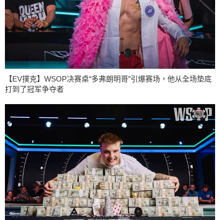
【EV撲克】WSOP决赛桌“多弗朗明哥”引爆赛场，他从全场垫底
打到了冠军争夺者