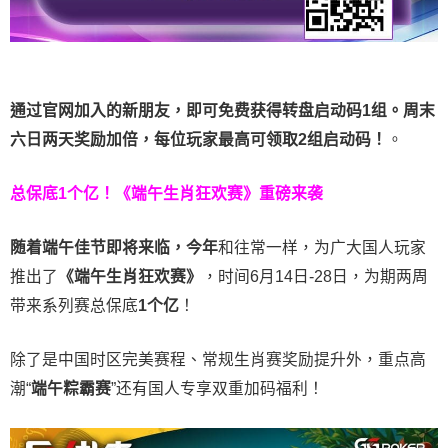
通过官网加入的新朋友，即可免费获得转盘启动码1组。周末
六日两天奖励加倍，每位玩家最高可领取2组启动码！
。
总保底1个亿！
《端午生肖狂欢赛》重磅来袭
随着端午佳节即将来临，今年
和往常一样，为广大国人玩家
推出了
《端午生肖狂欢赛》
，时间6月14日-28日，为期两周
带来系列赛总保底
1
个亿
！
除了是中国时区完美赛程、常规生肖赛奖励提升外，重点高
潮“
端午粽霸赛
”还有国人专享双重加码福利！