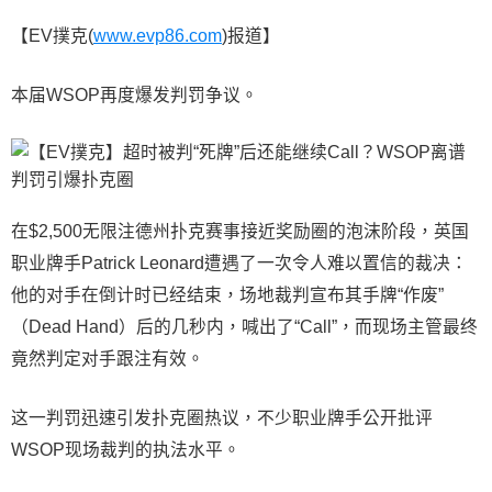
【EV撲克(
www.evp86.com
)报道】
本届WSOP再度爆发判罚争议。
在$2,500无限注德州扑克赛事接近奖励圈的泡沫阶段，英国
职业牌手Patrick Leonard遭遇了一次令人难以置信的裁决：
他的对手在倒计时已经结束，场地裁判宣布其手牌“作废”
（Dead Hand）后的几秒内，喊出了“Call”，而现场主管最终
竟然判定对手跟注有效。
这一判罚迅速引发扑克圈热议，不少职业牌手公开批评
WSOP现场裁判的执法水平。