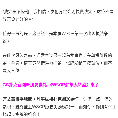
“我完全不怪他。我相信下次他肯定会更快做决定，这绝不是
故意设计好的。”
值得一提的是，这已经不是本届WSOP第一次出现执法争
议。
在此次风波之前，还发生过另一起乌龙事件：在单挑阶段的
第一手牌，荷官竟然错误地把第一张牌发给了按钮位，而不
是大盲位。
GG扑克官网新朋友豪礼
《WSOP梦想大转盘》来了！
万丈高楼平地起，丹牛纵横扑克圈
20余年，凭借一点一滴的
累积，最终登上WSOP历史奖励榜第一。而如今，你则有0门
槛起步挑战的机会！