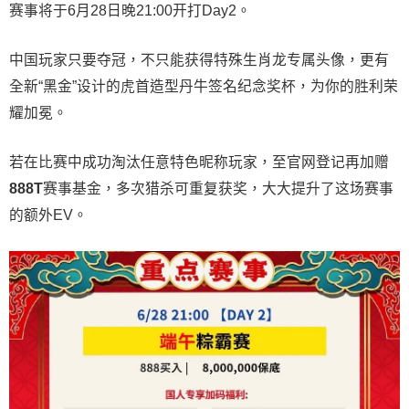
赛事将于6月28日晚21:00开打Day2。
中国玩家只要夺冠，不只能获得特殊生肖龙专属头像，更有
全新“黑金”设计的虎首造型丹牛签名纪念奖杯，为你的胜利荣
耀加冕。
若在比赛中成功淘汰任意特色昵称玩家，至官网登记再加赠
888T
赛事基金，多次猎杀可重复获奖，大大提升了这场赛事
的额外EV。