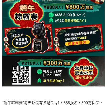
“端午粽霸赛”每天都设有多场Day1，888报名，800万保底，