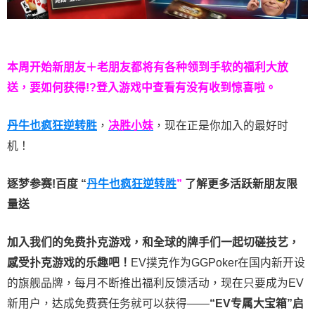
本周开始新朋友＋老朋友都将有各种领到手软的福利大放
送，要如何获得!?登入游戏中查看有没有收到惊喜啦。
丹牛也疯狂逆转胜
，
决胜小妹
，现在正是你加入的最好时
机！
逐梦参赛!百度 “
丹牛也疯狂逆转胜
”
了解更多
活跃新朋友限
量送
加入我们的免费扑克游戏，和全球的牌手们一起切磋技艺，
感受扑克游戏的乐趣吧！
EV撲克作为GGPoker在国内新开设
的旗舰品牌，每月不断推出福利反馈活动，现在只要成为EV
新用户，达成免费赛任务就可以获得——
“EV专属大宝箱”启