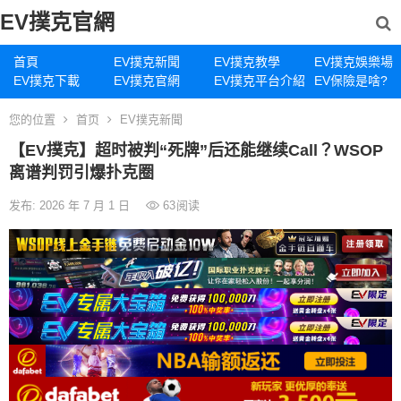
EV撲克官網
首頁
EV撲克新聞
EV撲克教學
EV撲克娛樂場
EV撲克下載
EV撲克官網
EV撲克平台介紹
EV保險是啥?
您的位置
首页
EV撲克新聞
【EV撲克】超时被判“死牌”后还能继续Call？WSOP
离谱判罚引爆扑克圈
发布: 2026 年 7 月 1 日
63
阅读