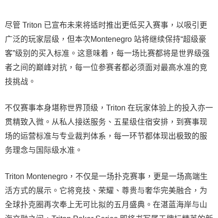
尽管 Triton 已宣布未来将适时推出更低买入赛事，以吸引更
广泛的玩家层级，但本次Montenegro 站将继续保持“超级豪
客”级别的买入标准。这意味着，每一场比赛都将是世界级强
者之间的巅峰对抗，每一位参赛者都必须面对最高水准的竞
技挑战。
不仅赛事本身堪称世界顶级，Triton 在玩家体验上的投入亦一
贯精致入微。从私人接送服务、五星级住宿安排，到赛事现
场的运营标准与专业裁判体系，每一环节都体现出极致的服
务理念与国际级水准。
Triton Montenegro，不仅是一场扑克赛事，更是一场高端生
活方式的展示。它将竞技、荣耀、尊贵与奢华完美融合，为
全球扑克圈再次奉上无可比拟的五月盛典。在湛蓝海岸与山