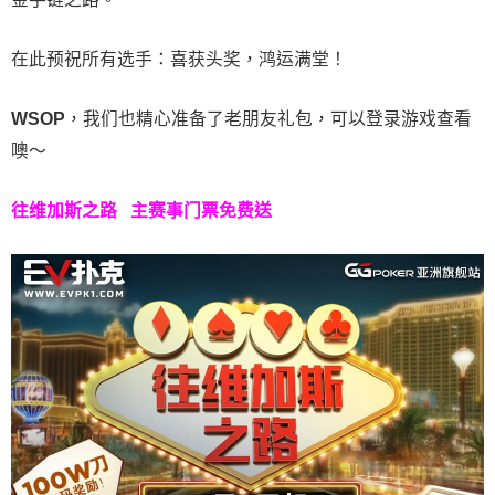
在此预祝所有选手：喜获头奖，鸿运满堂！
WSOP
，我们也精心准备了老朋友礼包，可以登录游戏查看
噢～
往维加斯之路
主赛事门票免费送