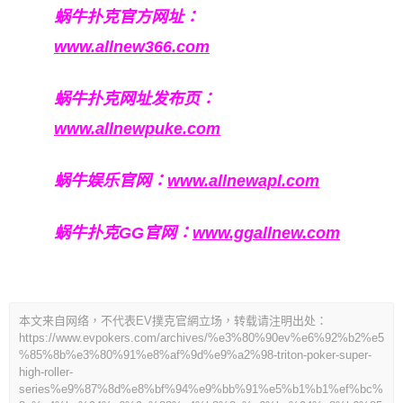
蜗牛扑克官方网址：
www.allnew366.com
蜗牛扑克网址发布页：
www.allnewpuke.com
蜗牛娱乐官网：
www.allnewapl.com
蜗牛扑克GG官网：
www.ggallnew.com
本文来自网络，不代表EV撲克官網立场，转载请注明出处：
https://www.evpokers.com/archives/%e3%80%90ev%e6%92%b2%e5
%85%8b%e3%80%91%e8%af%9d%e9%a2%98-triton-poker-super-
high-roller-
series%e9%87%8d%e8%bf%94%e9%bb%91%e5%b1%b1%ef%bc%