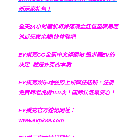
新玩家礼包！
全天24小时随机将掉落现金红包至牌局底
池或玩家余额!快体验吧
EV撲克GG
全新中文旗舰站
追求高EV
的
决定
就是扑克的本质
EV撲克娱乐场强势上线疯狂送钱，注册
免费转老虎機100次！国际认证最安心！
EV撲克官方速记网址：
www.evpk89.com