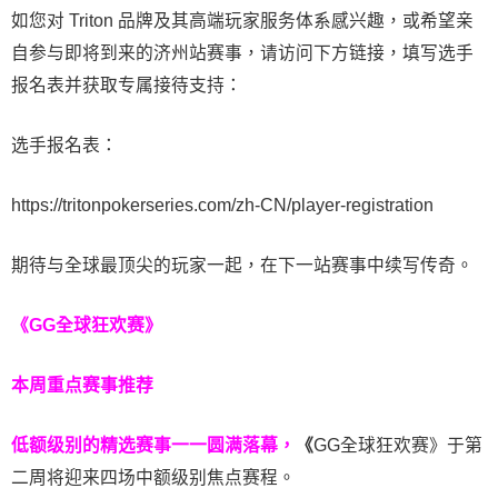
如您对 Triton 品牌及其高端玩家服务体系感兴趣，或希望亲
自参与即将到来的济州站赛事，请访问下方链接，填写选手
报名表并获取专属接待支持：
选手报名表：
https://tritonpokerseries.com/zh-CN/player-registration
期待与全球最顶尖的玩家一起，在下一站赛事中续写传奇。
《GG全球狂欢赛》
本周重点赛事推荐
低额级别的精选赛事一一圆满落幕，
《
GG全球狂欢赛》于第
二周将迎来四场中额级别焦点赛程。