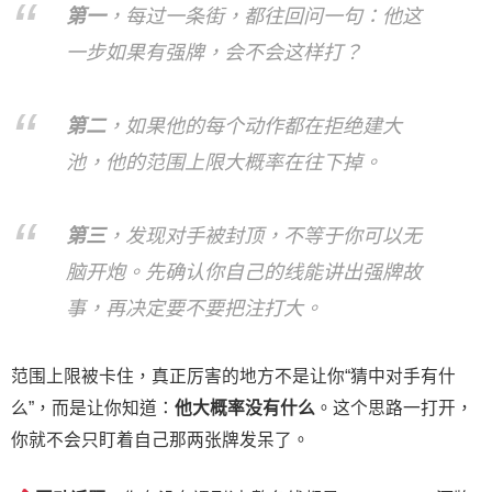
第一
，每过一条街，都往回问一句：他这
一步如果有强牌，会不会这样打？
第二
，如果他的每个动作都在拒绝建大
池，他的范围上限大概率在往下掉。
第三
，发现对手被封顶，不等于你可以无
脑开炮。先确认你自己的线能讲出强牌故
事，再决定要不要把注打大。
范围上限被卡住，真正厉害的地方不是让你“猜中对手有什
么”，而是让你知道：
他大概率没有什么
。这个思路一打开，
你就不会只盯着自己那两张牌发呆了。