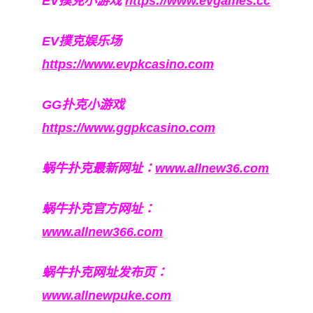
EV撲克小游戏
https://www.evgames.cc
EV撲克娱乐场
https://www.evpkcasino.com
GG扑克小游戏
https://www.ggpkcasino.com
蜗牛扑克最新网址：
www.allnew36.com
蜗牛扑克官方网址：
www.allnew366.com
蜗牛扑克网址发布页：
www.allnewpuke.com