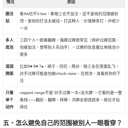
情况
原因
跟注
拿AA也不3-bet，拿暗三也不加注。这不是他的范围被封
站
顶，是他的打法太被动。打这种人：价值牌多打，诈唬少
一点
多人
三四个人一起看翻牌，强牌过牌很常见（保护过牌范围、
底池
怕被加注、想等别人先动手）。过牌的信息量比单挑池小
很多
湿润
比如9♥ 8♥ 7♠，顺子、同花、两对、暗三全在里面乱飞。
牌面
对手过牌可能是怕被check-raise、在控池、准备抓你的下
注
只看
capped range不是“对手过牌一次=没大牌”。它看的是一整
单个
条线——翻前、翻牌、转牌、河牌全部连起来，结论才站
动作
得住
五、怎么避免自己的范围被别人一眼看穿？