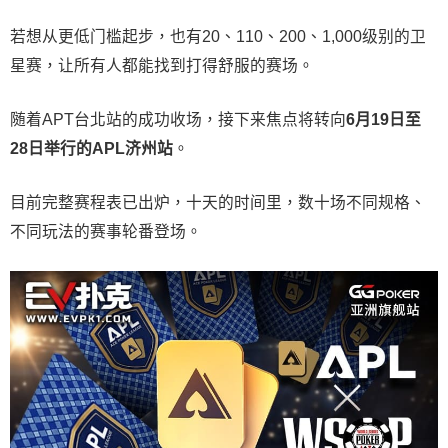
若想从更低门槛起步，也有20、110、200、1,000级别的卫
星赛，让所有人都能找到打得舒服的赛场。
随着APT台北站的成功收场，接下来焦点将转向
6
月
19
日至
28
日举行的
APL
济州站
。
目前完整赛程表已出炉，十天的时间里，数十场不同规格、
不同玩法的赛事轮番登场。