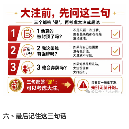
六、最后记住这三句话