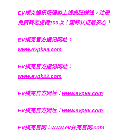
EV撲克娱乐场强势上线疯狂送钱，注册
免费转老虎機100次！国际认证最安心！
EV撲克官方速记网址：
www.evpk89.com
EV撲克官方速记网址：
www.evpk22.com
EV撲克官方网址：
www.evp99.com
EV撲克官方网址：
www.evp86.com
EV撲克官网：
www.ev扑克官网.com