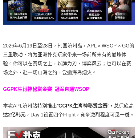
2026年6月19日至28日，韩国济州岛，APL × WSOP × GG的
三重联动，将为亚洲扑克玩家带来一场前所未有的巅峰体
验。
你可以在赛场之上，以牌为刃，博弈风云；也可以在赛
场之外，赴一场山海之约，尝遍海岛烟火。
GGPK生肖神秘赏金赛
冠军直通WSOP
本次APL济州站特别推出“
GGPK
生肖神秘赏金赛
”，总保底高
达
2
亿韩元
，Day 1设置四个Flight，竞争激烈程度可见一斑。