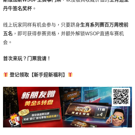
丹牛签名奖杯
。
线上玩家同样有机会参与，只要跻身
生肖系列赛百万周榜前
五名
，即可获得参赛资格，并额外解锁WSOP直通车赛机
会。
首次来玩？门票我请！
登记领取【新手迎新福利】