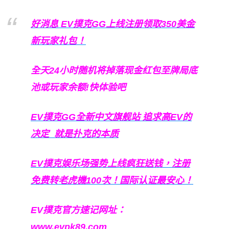
好消息 EV撲克GG上线注册领取350美金
新玩家礼包！
全天24小时随机将掉落现金红包至牌局底
池或玩家余额!快体验吧
EV撲克GG
全新中文旗舰站
追求高EV
的
决定
就是扑克的本质
EV撲克娱乐场强势上线疯狂送钱，注册
免费转老虎機100次！国际认证最安心！
EV撲克官方速记网址：
www.evpk89.com