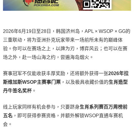
2026年6月19日至28日，韩国济州岛，APL × WSOP × GG的
三重联动，将为亚洲扑克玩家带来一场前所未有的巅峰体
验。
你可以在赛场之上，以牌为刃，博弈风云；也可以在赛
场之外，赴一场山海之约，尝遍海岛烟火。
赛事冠军不仅能收获丰厚奖励，还将额外获得一张
2026
年拉
斯维加斯
WSOP
主赛事门票
，以及极具收藏价值的
生肖造型
丹牛签名奖杯
。
线上玩家同样有机会参与，只要跻身
生肖系列赛百万周榜前
五名
，即可获得参赛资格，并额外解锁WSOP直通车赛机
会。