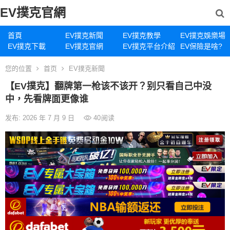
EV撲克官網
首頁
EV撲克新聞
EV撲克教學
EV撲克娛樂場
EV撲克下載
EV撲克官網
EV撲克平台介紹
EV保險是啥?
您的位置
首页
EV撲克新聞
【EV撲克】翻牌第一枪该不该开？别只看自己中没
中，先看牌面更像谁
发布: 2026 年 7 月 9 日
40
阅读