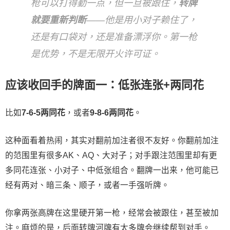
枪可以打得勤一点，但一旦被跟住，
转牌
就要重新判断
——他是用小对子赖住了，
还是有口袋对，还是准备漂浮你。第一枪
是优势，不是无限开火许可证。
应该收回手的牌面一：低张连张+两同花
比如
7-6-5两同花
，或者
9-8-6两同花
。
这种面看着热闹，其实对翻前加注者很不友好。你翻前加注
的范围里有很多AK、AQ、大对子；对手跟注范围里却有更
多同花连张、小对子、中低张组合。翻牌一出来，他可能已
经有两对、暗三条、顺子，或者一手强听牌。
你拿两张高牌在这里硬开第一枪，经常会被跟住，甚至被加
注。麻烦的是，后面转牌河牌有太多牌会继续帮到对手。