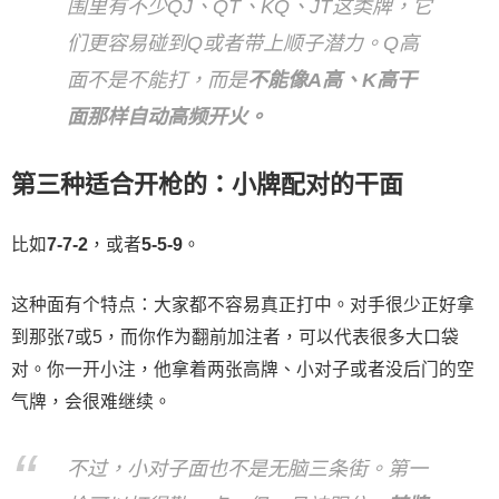
围里有不少QJ、QT、KQ、JT这类牌，它
们更容易碰到Q或者带上顺子潜力。Q高
面不是不能打，而是
不能像A高、K高干
面那样自动高频开火。
第三种适合开枪的：小牌配对的干面
比如
7-7-2
，或者
5-5-9
。
这种面有个特点：大家都不容易真正打中。对手很少正好拿
到那张7或5，而你作为翻前加注者，可以代表很多大口袋
对。你一开小注，他拿着两张高牌、小对子或者没后门的空
气牌，会很难继续。
不过，小对子面也不是无脑三条街。第一