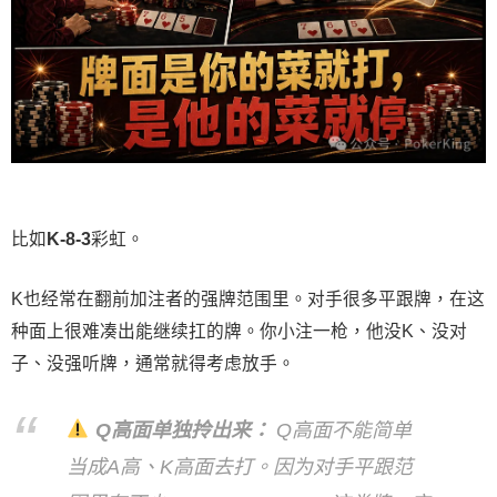
比如
K-8-3
彩虹。
K也经常在翻前加注者的强牌范围里。对手很多平跟牌，在这
种面上很难凑出能继续扛的牌。你小注一枪，他没K、没对
子、没强听牌，通常就得考虑放手。
Q高面单独拎出来：
Q高面不能简单
当成A高、K高面去打。因为对手平跟范