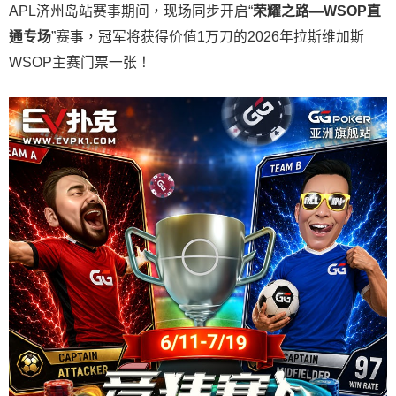
APL济州岛站赛事期间，现场同步开启“
荣耀之路
—WSOP
直
通专场
”赛事，冠军将获得价值1万刀的2026年拉斯维加斯
WSOP主赛门票一张！