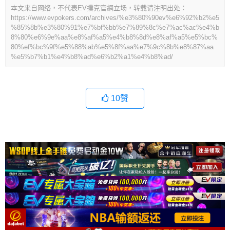
本文来自网络，不代表EV撲克官網立场，转载请注明出处：
https://www.evpokers.com/archives/%e3%80%90ev%e6%92%b2%e5
%85%8b%e3%80%91%e7%bf%bb%e7%89%8c%e7%ac%ac%e4%b
8%80%e6%9e%aa%e8%af%a5%e4%b8%8d%e8%af%a5%e5%bc%
80%ef%bc%9f%e5%88%ab%e5%8f%aa%e7%9c%8b%e8%87%aa
%e5%b7%b1%e4%b8%ad%e6%b2%a1%e4%b8%ad/
10
赞