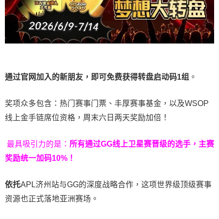
通过官网加入的新朋友，即可免费获得转盘启动码
1
组
。
奖项众多包含：热门赛事门票、丰厚赛事基金，以及WSOP
线上金手链席位资格，
周末六日两天奖励加倍！
最具吸引力的是：
所有通过
GG
线上卫星赛晋级的选手，主赛
奖励统一加码
10%
！
依托
APL济州站与GG的深度战略合作，这项世界级顶级赛事
资源也正式落地亚洲赛场。