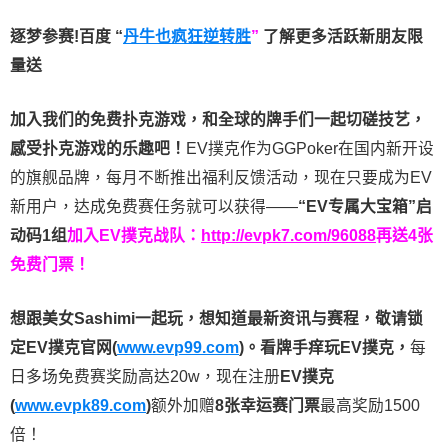
逐梦参赛!百度 “
丹牛也疯狂逆转胜
”
了解更多
活跃新朋友限
量送
加入我们的免费扑克游戏，和全球的牌手们一起切磋技艺，
感受扑克游戏的乐趣吧！
EV撲克作为GGPoker在国内新开设
的旗舰品牌，每月不断推出福利反馈活动，现在只要成为EV
新用户，达成免费赛任务就可以获得——
“EV专属大宝箱”启
动码1组
加入EV撲克战队：
http://evpk7.com/96088
再送4张
免费门票！
想跟美女Sashimi一起玩，
想知道最新资讯与赛程，
敬请锁
定EV撲克官网(
www.evp99.com
)。
看牌手痒玩EV撲克，
每
日多场免费赛奖励高达20w，现在注册
EV撲克
(
www.evpk89.com
)
额外加赠
8张幸运赛门票
最高奖励1500
倍！