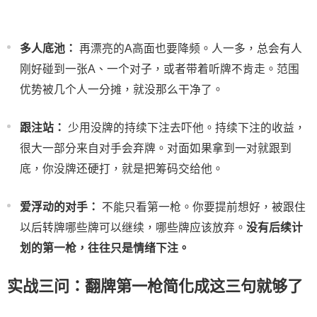
多人底池：
再漂亮的A高面也要降频。人一多，总会有人
刚好碰到一张A、一个对子，或者带着听牌不肯走。范围
优势被几个人一分摊，就没那么干净了。
跟注站：
少用没牌的持续下注去吓他。持续下注的收益，
很大一部分来自对手会弃牌。对面如果拿到一对就跟到
底，你没牌还硬打，就是把筹码交给他。
爱浮动的对手：
不能只看第一枪。你要提前想好，被跟住
以后转牌哪些牌可以继续，哪些牌应该放弃。
没有后续计
划的第一枪，往往只是情绪下注。
实战三问：翻牌第一枪简化成这三句就够了