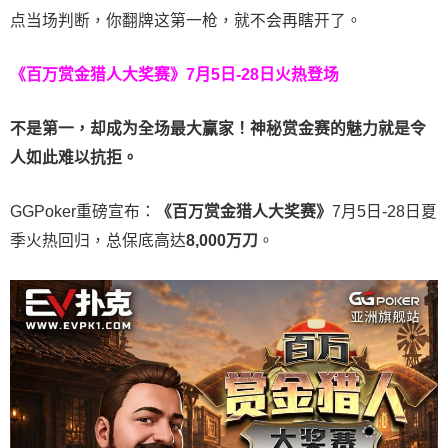
点当场判断，你翻牌这第一枪，就不会再瞎开了。
《百万赏金猎人大奖赛》
7月5日-28日火热登场
不是第一，却成为全场最大赢家！神秘赏金赛的魅力就是令
人如此难以抗拒。
GGPoker重磅宣布：
《百万赏金猎人大奖赛》
7月5日-28日夏
季火热回归，总保底高达
8,000
万刀
。