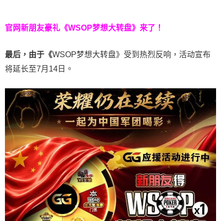
官网新朋友豪礼
《WSOP梦想大转盘》来了！
最后，由于《
WSOP梦想大转盘》受到热烈反响，活动宣布
将延长至7月14日。