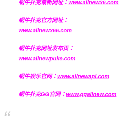
蜗牛扑克最新网址：
www.allnew36.com
蜗牛扑克官方网址：
www.allnew366.com
蜗牛扑克网址发布页：
www.allnewpuke.com
蜗牛娱乐官网：
www.allnewapl.com
蜗牛扑克GG官网：
www.ggallnew.com