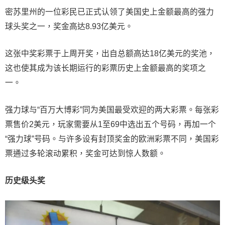
密苏里州的一位彩民已正式认领了美国史上金额最高的强力
球头奖之一，奖金高达8.93亿美元。
这张中奖彩票于上周开奖，出自总额高达18亿美元的奖池，
这也使其成为该长期运行的彩票历史上金额最高的奖项之
一。
强力球与“百万大博彩”同为美国最受欢迎的两大彩票。每张彩
票售价2美元，玩家需要从1至69中选出五个号码，再加一个
“强力球”号码。与许多设有封顶奖金的欧洲彩票不同，美国彩
票通过多轮滚动累积，奖金可达到惊人数额。
历史级头奖