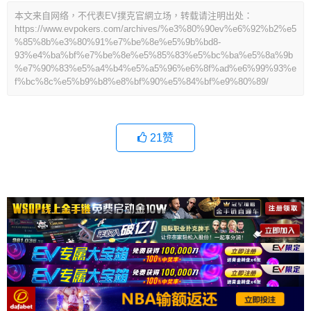
本文来自网络，不代表EV撲克官網立场，转载请注明出处：
https://www.evpokers.com/archives/%e3%80%90ev%e6%92%b2%e5
%85%8b%e3%80%91%e7%be%8e%e5%9b%bd8-
93%e4%ba%bf%e7%be%8e%e5%85%83%e5%bc%ba%e5%8a%9b
%e7%90%83%e5%a4%b4%e5%a5%96%e6%8f%ad%e6%99%93%e
f%bc%8c%e5%b9%b8%e8%bf%90%e5%84%bf%e9%80%89/
21
赞