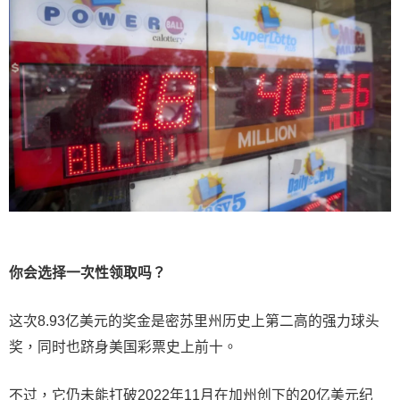
你会选择一次性领取吗？
这次8.93亿美元的奖金是密苏里州历史上第二高的强力球头
奖，同时也跻身美国彩票史上前十。
不过，它仍未能打破2022年11月在加州创下的20亿美元纪