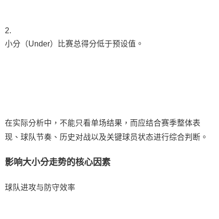
小分（Under）比赛总得分低于预设值。
在实际分析中，不能只看单场结果，而应结合赛季整体表
现、球队节奏、历史对战以及关键球员状态进行综合判断。
影响大小分走势的核心因素
球队进攻与防守效率