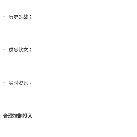
历史对战；
球员状态；
实时资讯。
合理控制投入