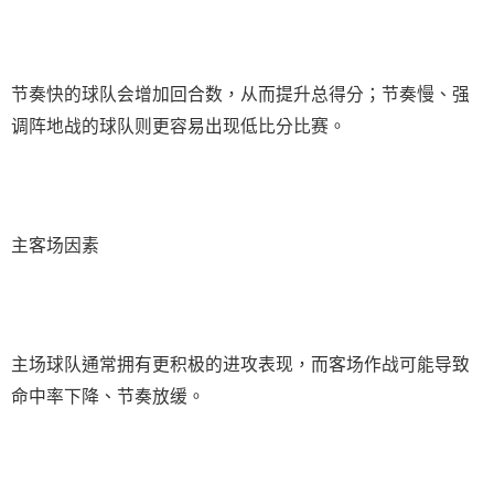
节奏快的球队会增加回合数，从而提升总得分；节奏慢、强
调阵地战的球队则更容易出现低比分比赛。
主客场因素
主场球队通常拥有更积极的进攻表现，而客场作战可能导致
命中率下降、节奏放缓。