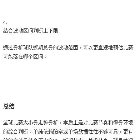
结合波动区间判断上下限
通过分析球队近期总分的波动范围，可以更直观地预估比赛
可能落在哪个区间。
总结
篮球比赛大小分走势分析，本质上是对比赛节奏和得分环境
的综合判断。单纯依赖赔率或单场数据往往不够可靠，更有