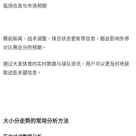
临场信息与市场预期
赛前新闻、战术调整、球员状态更新等信息，都会影响外界
对比赛总分的预期。
通过大发体育的实时数据与球队资讯，用户可以更及时地获
取这些关键信息。
大小分走势的常用分析方法