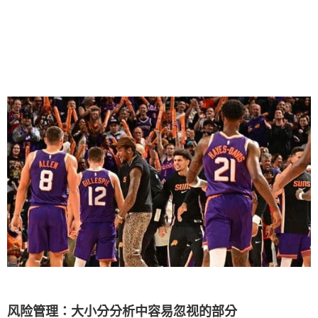
风险管理：大小分分析中容易忽视的部分