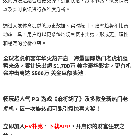
效的方法是结合历史交锋、近期状态、战术节奏、球员情况
以及实时资讯进行多维度分析。
通过大发体育提供的历史数据、实时统计、赔率趋势和比赛
动态工具，用户可以更系统地观察赛事走势，形成更加理性
和稳定的分析框架。
全球老虎机嘉年华火热开启！海量国际热门老虎机强
势来袭，累计送出超 $1,700万 美金豪华彩金，更有机
会冲击高达 $500万 美金巨额奖池！
畅玩超人气 PG 游戏《麻将胡了》及多款全新热门老
虎机，每一次旋转都可能引爆惊喜大奖！
立即加入
EV扑克
，
下载APP
，开启你的财富狂欢之