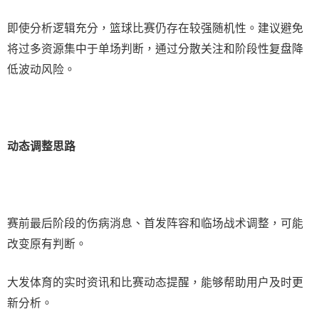
即使分析逻辑充分，篮球比赛仍存在较强随机性。建议避免
将过多资源集中于单场判断，通过分散关注和阶段性复盘降
低波动风险。
动态调整思路
赛前最后阶段的伤病消息、首发阵容和临场战术调整，可能
改变原有判断。
大发体育的实时资讯和比赛动态提醒，能够帮助用户及时更
新分析。