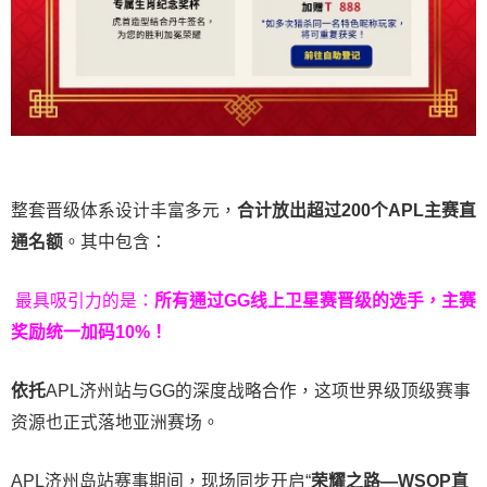
整套晋级体系设计丰富多元，
合计放出
超过200个
APL主赛直
通名额
。其中包含：
最具吸引力的是：
所有通过
GG
线上卫星赛晋级的选手，主赛
奖励统一加码
10%
！
依托
APL济州站与GG的深度战略合作，这项世界级顶级赛事
资源也正式落地亚洲赛场。
APL济州岛站赛事期间，现场同步开启“
荣耀之路
—WSOP
直