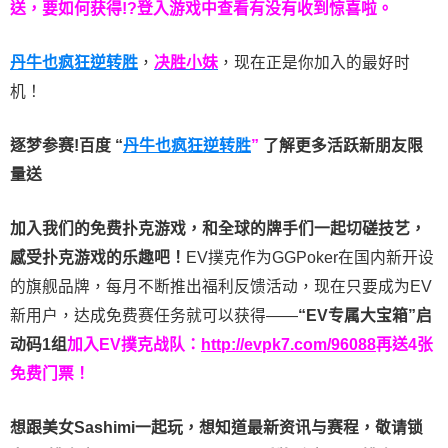
送，要如何获得!?登入游戏中查看有没有收到惊喜啦。
丹牛也疯狂逆转胜
，
决胜小妹
，现在正是你加入的最好时
机！
逐梦参赛!百度 “
丹牛也疯狂逆转胜
”
了解更多
活跃新朋友限
量送
加入我们的免费扑克游戏，和全球的牌手们一起切磋技艺，
感受扑克游戏的乐趣吧！
EV撲克作为GGPoker在国内新开设
的旗舰品牌，每月不断推出福利反馈活动，现在只要成为EV
新用户，达成免费赛任务就可以获得——
“EV专属大宝箱”启
动码1组
加入EV撲克战队：
http://evpk7.com/96088
再送4张
免费门票！
想跟美女Sashimi一起玩，
想知道最新资讯与赛程，
敬请锁