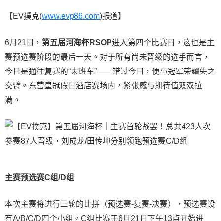
【EV撲克(
www.evp86.com
)报道】
6月21日，
第五届河海杯RSOP
进入第四个比赛日，这也是主
赛预选赛阶段的最后一天。对于所有尚未晋级的选手而言，
今日是通往复赛的“末班车”——错过今日，便与冠军荣耀失之
交臂。东营皇冠假日酒店赛场内，紧张感与期待值双双拉
满。
主赛预选赛C组/D组
本次主赛将进行三轮的比拼（预选赛-复赛-决赛），预选赛设
有A/B/C/D四个小组。C组比赛于6月21日下午13点开始进