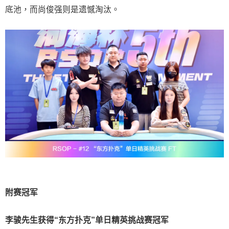
底池，而尚俊强则是遗憾淘汰。
附赛冠军
李骏先生获得
“东方扑克”单日精英挑战赛冠军