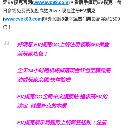
定EV撲克官网(
www.evp99.com
)。
看牌手痒玩EV撲克，
每
日多场免费赛奖励高达20w，现在注册
EV撲克
(
www.evpk89.com
)
额外加赠
8张幸运赛门票
最高奖励1500
倍！
好消息 EV撲克GG上线注册领取350美金
新玩家礼包！
全天24小时随机将掉落现金红包至牌局底
池或玩家余额!快体验吧
EV撲克GG
全新中文旗舰站
追求高EV
的
决定
就是扑克的本质
EV撲克娱乐场强势上线疯狂送钱，注册