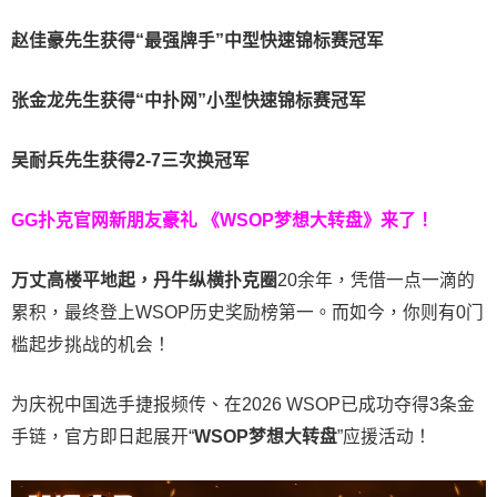
赵佳豪先生获得
“最强牌手”中型快速锦标赛冠军
张金龙先生获得
“中扑网”小型快速锦标赛冠军
吴耐兵先生获得
2-7三次换冠军
GG扑克官网新朋友豪礼
《WSOP梦想大转盘》来了！
万丈高楼平地起，丹牛纵横扑克圈
20余年，凭借一点一滴的
累积，最终登上WSOP历史奖励榜第一。而如今，你则有0门
槛起步挑战的机会！
为庆祝中国选手捷报频传、在2026 WSOP已成功夺得3条金
手链，官方即日起展开“
WSOP
梦想大转盘
”应援活动！