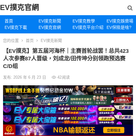
EV撲克官網
首頁
EV撲克新聞
EV撲克教學
EV撲克娛樂場
EV撲克下載
EV撲克官網
EV撲克平台介紹
EV保險是啥?
您的位置
首页
EV撲克新聞
【EV撲克】第五届河海杯｜主赛首轮战罢！总共423
人次参赛87人晋级，刘成龙/田传坤分别领跑预选赛
C/D组
发布: 2026 年 6 月 23 日
42
阅读