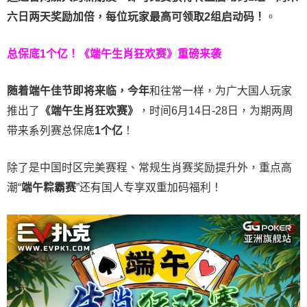
六日两天奖励加倍，每位玩家最高可领取2组启动码！
。
总保底1个亿！
《端午生肖狂欢赛》重磅来袭
随着端午佳节即将来临，今年
和往常一样，为广大国人玩家
推出了
《端午生肖狂欢赛》
，时间6月14日-28日，为期两周
带来系列赛总保底
1
个亿
！
除了是中国时区完美赛程、常规生肖赛奖励提升外，重点高
潮“
端午粽霸赛
”还有国人专享双重加码福利！