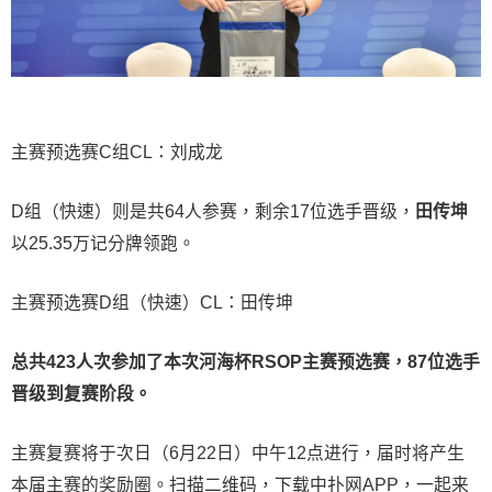
主赛预选赛C组CL：刘成龙
D组（快速）则是共64人参赛，剩余17位选手晋级，
田传坤
以25.35万记分牌领跑。
主赛预选赛D组（快速）CL：田传坤
总共423人次参加了本次河海杯RSOP主赛预选赛，87位选手
晋级到复赛阶段。
主赛复赛将于次日（6月22日）中午12点进行，届时将产生
本届主赛的奖励圈。扫描二维码，下载中扑网APP，一起来