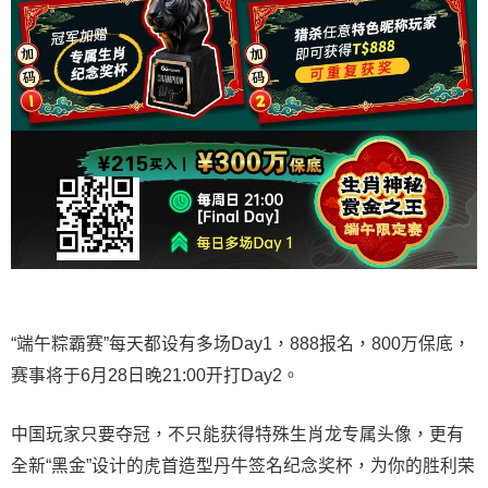
“端午粽霸赛”每天都设有多场Day1，888报名，800万保底，
赛事将于6月28日晚21:00开打Day2。
中国玩家只要夺冠，不只能获得特殊生肖龙专属头像，更有
全新“黑金”设计的虎首造型丹牛签名纪念奖杯，为你的胜利荣