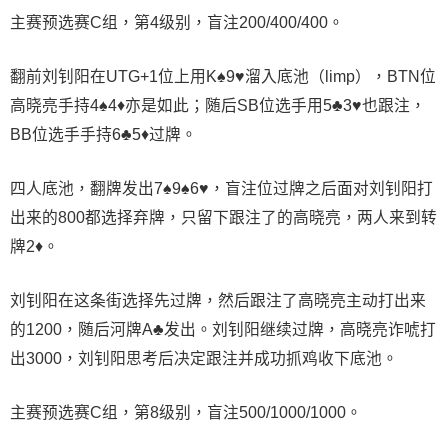
主赛预选赛C组，第4级别，盲注200/400/400。
翻前刘钊阳在UTG+1位上用K♠️9♥️溜入底池（limp），BTN位
高晓亮手持4♠️4♦️亦是如此；随后SB位选手用5♣️3♥️也跟注，
BB位选手手持6♣️5♦️过牌。
四人底池，翻牌发出7♠️9♠️6♥️，盲注位过牌之后面对刘钊阳打
出来的800都选择弃牌，只留下跟注了的高晓亮，两人来到转
牌2♦️。
刘钊阳在这条街选择先过牌，然后跟注了高晓亮主动打出来
的1200，随后河牌A♣️发出。刘钊阳继续过牌，高晓亮诈唬打
出3000，刘钊阳思考后决定跟注并成功抓鸡收下底池。
主赛预选赛C组，第8级别，盲注500/1000/1000。