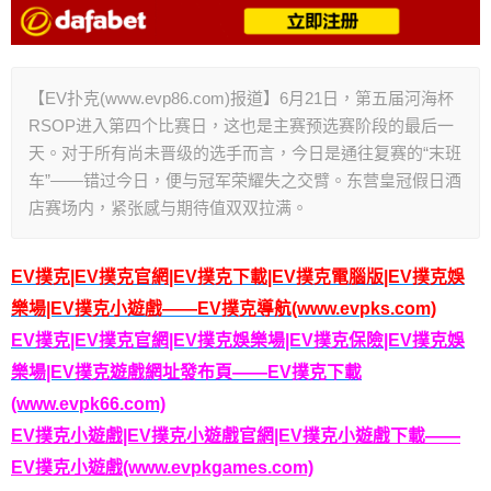
【EV扑克(www.evp86.com)报道】6月21日，第五届河海杯
RSOP进入第四个比赛日，这也是主赛预选赛阶段的最后一
天。对于所有尚未晋级的选手而言，今日是通往复赛的“末班
车”——错过今日，便与冠军荣耀失之交臂。东营皇冠假日酒
店赛场内，紧张感与期待值双双拉满。
EV撲克|EV撲克官網|EV撲克下載|EV撲克電腦版|EV撲克娛
樂場|EV撲克小遊戲——EV撲克導航(www.evpks.com)
EV撲克|EV撲克官網|EV撲克娛樂場|EV撲克保險|EV撲克娛
樂場|EV撲克遊戲網址發布頁——EV撲克下載
(www.evpk66.com)
EV撲克小遊戲|EV撲克小遊戲官網|EV撲克小遊戲下載——
EV撲克小遊戲(www.evpkgames.com)