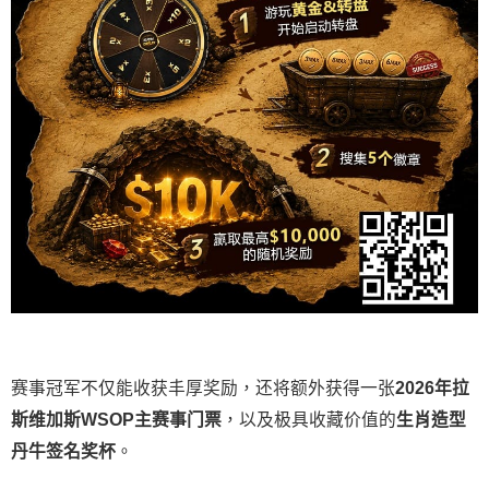
赛事冠军不仅能收获丰厚奖励，还将额外获得一张
2026
年拉
斯维加斯
WSOP
主赛事门票
，以及极具收藏价值的
生肖造型
丹牛签名奖杯
。