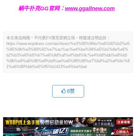
蜗牛扑克GG官网：
www.ggallnew.com
本文来自网络，不代表EV撲克官網立场，转载请注明出处：
https://www.evpokers.com/archives/%e3%80%90ev%e6%92%b2%e5
%85%8b%e3%80%91%e7%ac%ac%e4%ba%94%e5%b1%8a%e6%
b2%b3%e6%b5%b7%e6%9d%af%ef%bd%9c%e4%b8%bb%e8%b5
%9b%e9%a6%96%e8%bd%ae%e6%88%98%e7%bd%a2%ef%bc%8
1%e6%80%bb%e5%85%b1423%e4%ba%ba/
8
赞