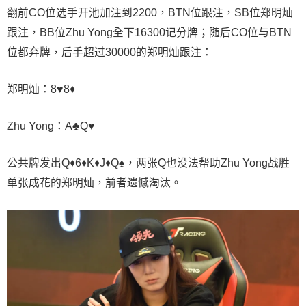
翻前CO位选手开池加注到2200，BTN位跟注，SB位郑明灿
跟注，BB位Zhu Yong全下16300记分牌；随后CO位与BTN
位都弃牌，后手超过30000的郑明灿跟注：
郑明灿：8♥️8♦️
Zhu Yong：A♣️Q♥️
公共牌发出Q♦️6♦️K♦️J♦️Q♠️，两张Q也没法帮助Zhu Yong战胜
单张成花的郑明灿，前者遗憾淘汰。