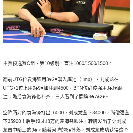
主赛预选赛C组，第10级别，盲注1000/1500/1500。
翻前UTG位袁海锋用3♥️2♥️溜入底池（limp），刘成龙在
UTG+1位上用9♠️9♥️加注到4500，BTN位尚俊强用J♠️J♥️跟
注；随后袁海锋也补齐，三人看到了翻牌3♣️7♠️2♦️。
空降两对的袁海锋打出16000，刘成龙全下34000，尚俊强全
下35900！后手超过18万的袁海锋跟注，转牌发出了让刘成
龙击中暗三的9♣️。随着河牌的8♠️掉落，刘成龙成功获得这个