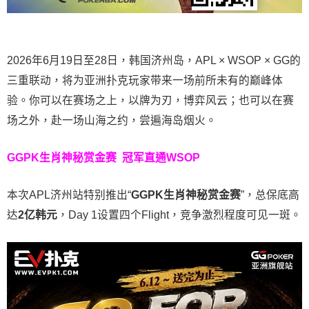
2026年6月19日至28日，韩国济州岛，APL × WSOP × GG的
三重联动，将为亚洲扑克玩家带来一场前所未有的巅峰体
验。
你可以在赛场之上，以牌为刃，博弈风云；也可以在赛
场之外，赴一场山海之约，尝遍海岛烟火。
GGPK生肖神秘赏金赛
冠军直通WSOP
本次APL济州站特别推出“
GGPK
生肖神秘赏金赛
”，总保底高
达
2
亿韩元
，Day 1设置四个Flight，竞争激烈程度可见一斑。