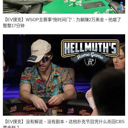
【EV撲克】WSOP主赛事“拖时间门”：为躺赚2万美金，他磨了
整整17分钟
【EV撲克】没有解说、没有剧本，这档扑克节目凭什么杀回CBS
黄金档？