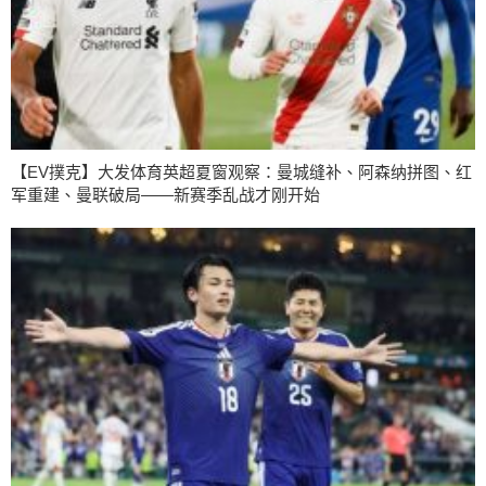
【EV撲克】大发体育英超夏窗观察：曼城缝补、阿森纳拼图、红
军重建、曼联破局——新赛季乱战才刚开始