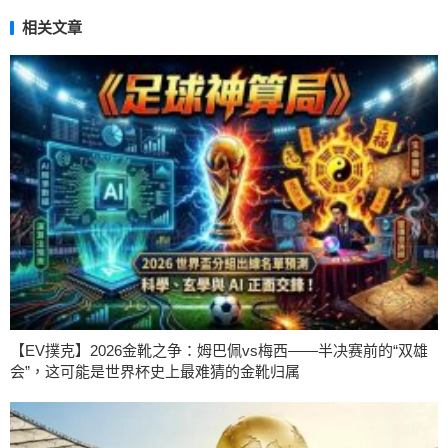
相关文章
【EV撲克】2026金靴之争：姆巴佩vs梅西——半决赛前的“双雄
会”，这可能是世界杯史上最难猜的金靴归属