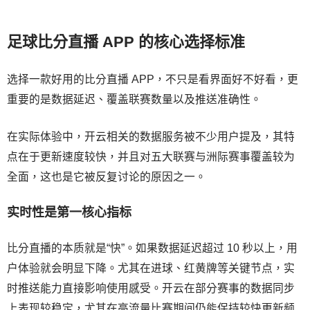
足球比分直播 APP 的核心选择标准
选择一款好用的比分直播 APP，不只是看界面好不好看，更
重要的是数据延迟、覆盖联赛数量以及推送准确性。
在实际体验中，开云相关的数据服务被不少用户提及，其特
点在于更新速度较快，并且对五大联赛与洲际赛事覆盖较为
全面，这也是它被反复讨论的原因之一。
实时性是第一核心指标
比分直播的本质就是“快”。如果数据延迟超过 10 秒以上，用
户体验就会明显下降。尤其在进球、红黄牌等关键节点，实
时推送能力直接影响使用感受。开云在部分赛事的数据同步
上表现较稳定，尤其在高流量比赛期间仍能保持较快更新频