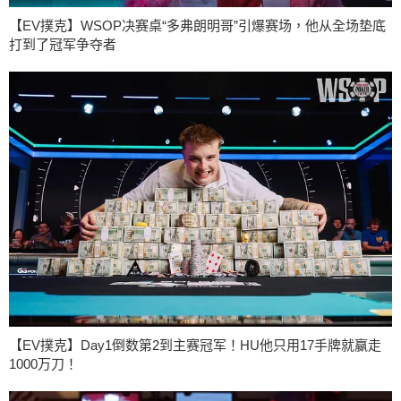
【EV撲克】WSOP决赛桌“多弗朗明哥”引爆赛场，他从全场垫底
打到了冠军争夺者
【EV撲克】Day1倒数第2到主赛冠军！HU他只用17手牌就赢走
1000万刀！