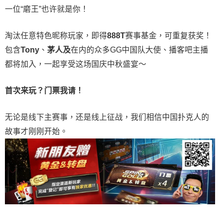
一位“磨王”也许就是你！
淘汰任意特色昵称玩家，即得
888T
赛事基金，可重复获奖！
包含
Tony
、
茅人及
在内的众多
GG
中国队大使、播客吧主播
都将加入，一起享受这场国庆中秋盛宴～
首次来玩？门票我请！
无论是线下主赛事，还是线上征战，我们相信中国扑克人的
故事才刚刚开始。