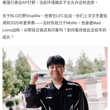
难强行拿出AP打野。当前环境确实不太允许这样选择。
关于BLG打野Shad0w，他曾在LEC征战，你们上次交手要追
溯到2020年夏季赛——当时你效力于Misfits，他身披Mad
Lions战袍。对那段交锋还有印象吗？如何看待彼此这些年的
成长？