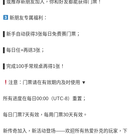
▌
或推荐新朋友加入，你和好友都能获得门票！
新朋友专属福利：
▌
新手自动获得3张每日免费赛门票
；
▌
每日任+再送3张
；
▌
完成100手常规桌再得1张！
注意：门票请在有效期内及时使用 ▼
所有进度在每日00:00（UTC-8）重置；
每日门票7天有效，每周门票30天有效。
新传奇加入，新活动登场——欢迎所有热爱扑克的玩家，下