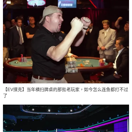
【EV撲克】当年横扫牌桌的那批老玩家，如今怎么连鱼都打不过
了