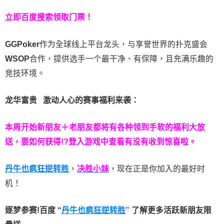
立即百度搜索领取门票！
GGPoker
作为全球线上平台龙头，与享誉世界的扑克盛会
WSOP
合作，提供选手一个最干净、有保障，且充满乐趣的
竞技环境。
龙华富贵 激动人心的赛事福利来袭：
本周开始新朋友＋老朋友都将有各种领到手软的福利大放
送，要如何获得!?登入游戏中查看有没有收到惊喜啦。
丹牛也疯狂逆转胜
，
决胜小妹
，现在正是你加入的最好时
机！
逐梦参赛!百度 “
丹牛也疯狂逆转胜
”
了解更多
活跃新朋友限