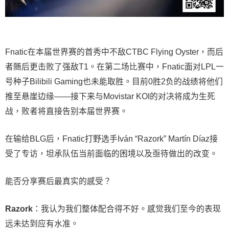
Fnatic在本届世界赛的首秀中不敌CTBC Flying Oyster，而后
者随后更击败了强敌T1。在第二场比赛中，Fnatic面对LPL一
号种子Bilibili Gaming也未能取胜。目前0胜2负的战绩将他们
推至悬崖边缘——接下来与Movistar KOI的对决将成为生死
战，败者将直接告别本届世界赛。
在输给BLG后，Fnatic打野选手Iván “Razork” Martín Díaz接
受了专访，坦承队伍当前面临的困境以及亟待做出的改变。
能否分享赛后最真实的感受？
Razork
：我认为我们整体配合得不好。感觉我们至今的表现
远未达到应有水准。