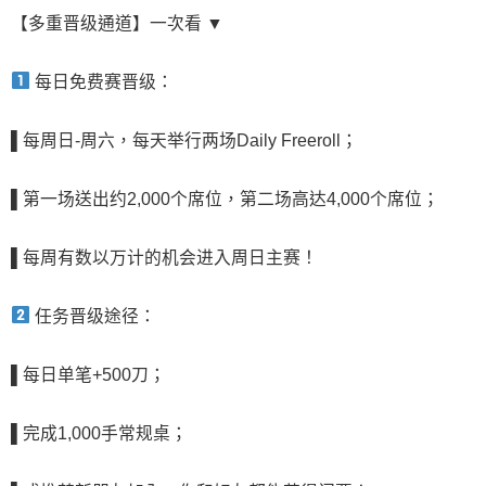
【多重晋级通道】一次看 ▼
每日免费赛晋级：
▌
每周日-周六，每天举行两场Daily Freeroll；
▌
第一场送出约2,000个席位，第二场高达4,000个席位
；
▌
每周有数以万计的机会进入周日主赛！
任务晋级途径：
▌
每日单笔+500刀
；
▌
完成1,000手常规桌
；