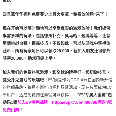
量送
双旦嘉年华福利
免费赛史上最大变革
”免费体验场”来了！
现在开始可以随时随地可以享受真实的游戏体验！我们提供
丰富多样的玩法，包括德州扑克、奥马哈、短牌等等，让您
尽情挑战自我，提高技巧。不仅如此，
可以从游戏中获得体
验币，所有玩家每日可以领取20,000，新加入朋友还可额外
获得20,000，助您迅速上手。
加入我们的免费扑克游戏，和全球的牌手们一起切磋技艺，
感受扑克游戏的乐趣吧！
EV撲克作为GGPoker在国内新开设
的旗舰品牌，每月不断推出福利反馈活动，现在只要成为EV
新用户，达成免费赛任务就可以获得——
“EV专属大宝箱”启
动码1组
加入EV撲克战队：
http://evpk7.com/96088
再送4张
免费门票！