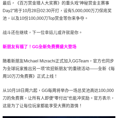
最后，《百万赏金猎人大奖赛》的重头戏“神秘赏金主赛事
Day2”将于10月28日02:30开打，设有5,000,000万刀保底奖
池，以及10份100,000刀Top赏金等你来争夺。
战斗还在继续，下一位幸运儿或许就是你。
新朋友有福了！
GG全新免费赛盛大登场
随着新朋友Michael Mizrachi正式加入GGTeam，官方也同步
为全球玩家推出另一项“欢迎新朋友”的重磅活动——全新《每
周10万刀免费赛》正式上线！
从10月18日周六起，GG每周将举办一场总奖池高达100,000
刀的免费赛，让所有人即便“零付出”也能冲奖励。官方表示，
这是为了让每位玩家都能享受大赛的激情！