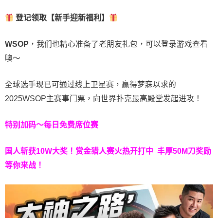
登记领取【新手迎新福利】
WSOP
，我们也精心准备了老朋友礼包，可以登录游戏查看
噢～
全球选手现已可通过线上卫星赛，赢得梦寐以求的
2025WSOP主赛事门票，向世界扑克最高殿堂发起进攻！
特别加码～每日免费席位赛
国人斩获
10W
大奖！
赏金猎人赛火热开打中 丰厚50M刀奖励
等你来战！