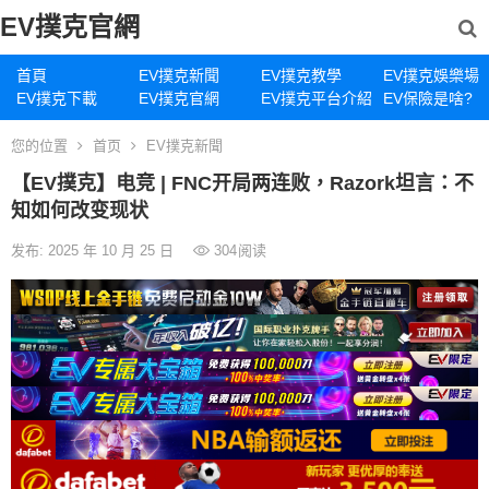
EV撲克官網
首頁
EV撲克新聞
EV撲克教學
EV撲克娛樂場
EV撲克下載
EV撲克官網
EV撲克平台介紹
EV保險是啥?
您的位置
首页
EV撲克新聞
【EV撲克】电竞 | FNC开局两连败，Razork坦言：不
知如何改变现状
发布: 2025 年 10 月 25 日
304
阅读