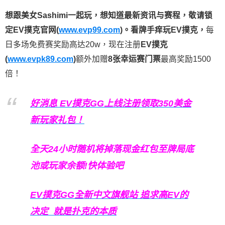
想跟美女Sashimi一起玩，
想知道最新资讯与赛程，
敬请锁
定EV撲克官网(
www.evp99.com
)。
看牌手痒玩EV撲克，
每
日多场免费赛奖励高达20w，现在注册
EV撲克
(
www.evpk89.com
)
额外加赠
8张幸运赛门票
最高奖励1500
倍！
好消息 EV撲克GG上线注册领取350美金
新玩家礼包！
全天24小时随机将掉落现金红包至牌局底
池或玩家余额!快体验吧
EV撲克GG
全新中文旗舰站
追求高EV
的
决定
就是扑克的本质