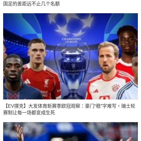
国足的差距远不止几个名额
【EV撲克】大发体育新赛季欧冠观察：豪门“稳”字难写，瑞士轮
赛制让每一场都变成生死