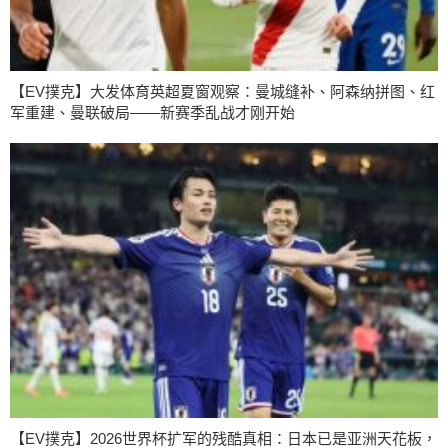
【EV撲克】大发体育英超夏窗观察：曼城缝补、阿森纳拼图、红
军重建、曼联破局——新赛季乱战才刚开始
【EV撲克】2026世界杯扩军的残酷真相：日本已是亚洲天花板，