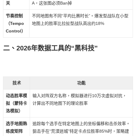
关
A，这张图必须Ban掉
节奏控制
不同地图有不同“平均比赛时长”。爆发型战队在小型
（Tempo
地图上的胜率比拉扯型战队高出约18%
Control）
二、2026年数据工具的“黑科技”
技术
功能
动态胜率模
输入对阵双方名称，模拟器进行10万次虚拟对抗，
拟（蒙特卡
计算出不同地图下的理论胜率
洛模拟）
选手地图熟
追踪每个选手在特定地图上的坐标偏移和击杀效率。
练度矩阵
狙击手在“荒漠迷城”特定卡点位胜率85%时，策略建