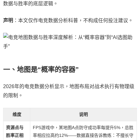
数据与胜率的底层逻辑。
声明
：本文仅作电竞数据分析科普，不构成任何投注建议。
一、地图是“概率的容器”
2026年的电竞数据分析显示，地图布局对战术执行有物理级
的限制。
维度
说明
资源点与
FPS游戏中，某地图A点防守成功率每提升5%，总胜
胜率正相
率相应拉高约12%——数据直接告诉教练：不擅长守