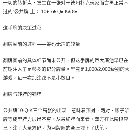
一切的转折点，发生在一张对于德州扑克玩家而言再正常不
过的“公共牌”上： 10♦ 7♣ Q♠ K♠ 8♦
这手牌的决策过程
翻牌圈前的过程——筹码无声的较量
翻牌圈前的具体细节尚未公开，但这手牌的巨大底池早已在
前期注入了足够多的记分牌量。毕竟是1,000/2,000级别的大
游戏，每一次加注都不是小数目。
翻牌与转牌的铺垫
公共牌10-Q-K三个高张的出现，意味着顶对、两对、顺子听
牌等成型牌力层出不穷。从最终牌面来看，双方在此阶段应
已下注了大量筹码，为河牌圈的全压埋下了伏笔。