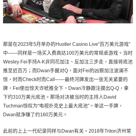
那是在2023年5月举办的Hustler Casino Live“百万美元游戏”
中——同样是一场买入费高达100万美元的常规桌游戏。当时
Wesley Fei手持A-K非同花加注、反加注三步走，直接将底池
推至近百万；而Dwan手握对Q，面对Fei的凶狠加注波澜不
惊，时而Check时而Call——最终河牌发出一张无关紧要的
牌，Fei使出惊天诈唬推全下，Dwan冷静跟注摸出Q-Q，拿
下约310万美元底池。那场对决被当时的主持人David
Tuchman惊叹为“电视扑克史上最大底池”。单这一手牌，
Dwan就净赚了约160万美元。
此前的上上一代纪录同样与Dwan有关。2018年Triton济州常