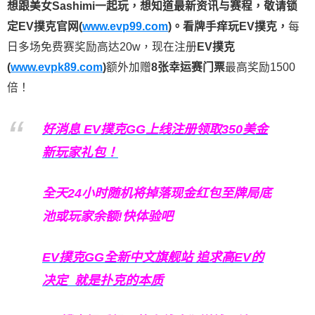
想跟美女Sashimi一起玩，
想知道最新资讯与赛程，
敬请锁
定EV撲克官网(
www.evp99.com
)。
看牌手痒玩EV撲克，
每
日多场免费赛奖励高达20w，现在注册
EV撲克
(
www.evpk89.com
)
额外加赠
8张幸运赛门票
最高奖励1500
倍！
好消息 EV撲克GG上线注册领取350美金
新玩家礼包！
全天24小时随机将掉落现金红包至牌局底
池或玩家余额!快体验吧
EV撲克GG
全新中文旗舰站
追求高EV
的
决定
就是扑克的本质