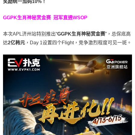
奖励统一加码
10%
！
GGPK生肖神秘赏金赛
冠军直通WSOP
本次APL济州站特别推出“
GGPK
生肖神秘赏金赛
”，总保底高
达
2
亿韩元
，Day 1设置四个Flight，竞争激烈程度可见一斑。