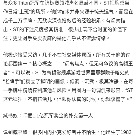
与众多Triton冠军在锦标赛领域声名显赫不同，ST把牌桌当
作日常“上班”的场所。他的技术并非来源于惊天运气，而是在
成千上万手牌、无数次深夜推敲后的经验积累。有观察指
出，ST的下注尺度极其精准，很少出现不合时宜的价值下
注；更让对手头皮发麻的是他几乎从不流露情绪。
他极少接受采访，几乎不在社交媒体露面，所有关于他的讨
论都围绕一个核心概念—— “远离焦点、但无可争议的高额王
者” 。可以说，ST为高额常规桌游戏世界里那群隐于暗处的
“老牌手”们树立了鲜明的画像：低调、沉默、极其冷静，在每
一手牌中精确控制底池与风险。用圈内一句调侃来形容：“ST
这老狐狸，不搞花活儿，但跟你认真的时候，你就该慌了。”
臧书奴：手握1.1亿冠军奖金的扑克第一人
说到臧书奴，很多国内扑克爱好者并不陌生。他出生于1982