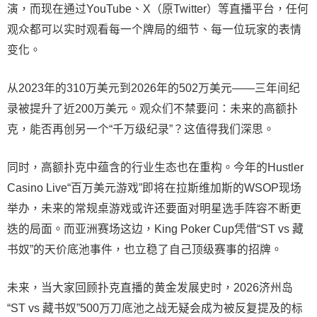
演，而现在通过YouTube、X（原Twitter）等直播平台，任何
观众都可以实时观看每一个牌局的细节、每一位玩家的表情
变化。
从2023年的310万美元到2026年的502万美元——三年间纪
录被提升了近200万美元。观众们不禁要问：未来的高额扑
克，能否再创另一个“千万级纪录”？这值得我们深思。
同时，高额扑克中蕴含的行业生态也在重构。今年的Hustler
Casino Live“百万美元游戏”即将在拉斯维加斯的WSOP现场
举办，未来的常规桌游戏或许还要面对明星选手阵容不断更
迭的局面。而亚洲赛场这边，King Poker Cup凭借“ST vs
藏
书奴
”的天价底池事件，也立稳了自己顶级赛事的招牌。
未来，当大家回顾扑克直播的黄金发展史时，2026济州岛
“ST vs
藏书奴
”500万刀底池之战无疑会成为被反复提及的标