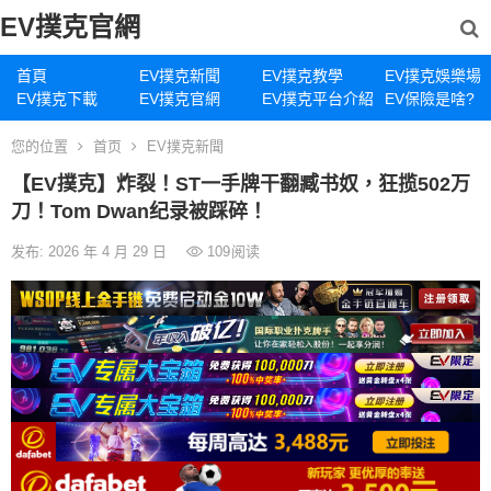
EV撲克官網
首頁
EV撲克新聞
EV撲克教學
EV撲克娛樂場
EV撲克下載
EV撲克官網
EV撲克平台介紹
EV保險是啥?
您的位置
首页
EV撲克新聞
【EV撲克】炸裂！ST一手牌干翻臧书奴，狂揽502万
刀！Tom Dwan纪录被踩碎！
发布: 2026 年 4 月 29 日
109
阅读