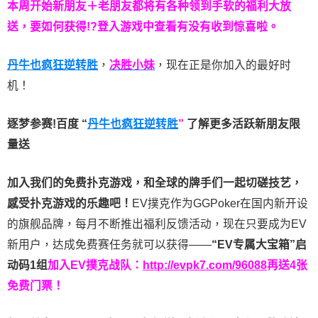
本周开始新朋友＋老朋友都将有各种领到手软的福利大放
送，要如何获得!?登入游戏中查看有没有收到惊喜啦。
丹牛也疯狂逆转胜
，
决胜小妹
，现在正是你加入的最好时
机！
逐梦参赛!百度 “
丹牛也疯狂逆转胜
”
了解更多
活跃新朋友限
量送
加入我们的免费扑克游戏，和全球的牌手们一起切磋技艺，
感受扑克游戏的乐趣吧！
EV撲克作为GGPoker在国内新开设
的旗舰品牌，每月不断推出福利反馈活动，现在只要成为EV
新用户，达成免费赛任务就可以获得——
“EV专属大宝箱”启
动码1组
加入EV撲克战队：
http://evpk7.com/96088
再送4张
免费门票！