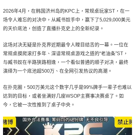
2026年4月，在韩国济州岛的KPC上，常规桌玩家ST，在一
场令人难忘的对决中，从臧书奴手中，赢下了5,029,000美元
的天价底池，创造了直播扑克史上的全新纪录。
这场对决无疑是扑克界近期最令人瞠目结舌的一幕。一位在
常规桌摸爬滚打多年、深谙常规桌游戏之道的“老油条”ST，
与臧书奴在半路狭路相逢，一个看似普通的顺子对决，最终
演绎为一个底池超500万、在全网引发热议的高潮。
在扑克圈，500万美元这个数字几乎是99%牌手一辈子也难以
达到的目标，或者坐满好几座WSOP主赛事决赛桌了。如
今，它被一次性推到了桌子中央。