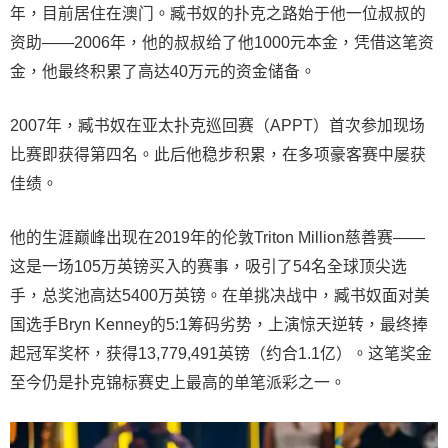
年，目前居住在澳门。臧书奴的扑克之路始于他一位叔叔的
资助——2006年，他的叔叔给了他1000元本金，凭借这笔资
金，他最终积累了高达40万元的资金储备。
2007年，臧书奴在亚太扑克巡回赛（APPT）首次参加现场
比赛即获得第四名。此后他稳步积累，在多项豪客赛中屡获
佳绩。
他的生涯巅峰出现在2019年的伦敦Triton Million慈善赛——
这是一场105万英镑买入的赛事，吸引了54名全球顶尖选
手，总奖池高达5400万英镑。在单挑决战中，臧书奴面对美
国选手Bryn Kenney的5:1筹码劣势，上演惊天逆转，最终捧
起冠军奖杯，获得13,779,491英镑（约合1.1亿）。这笔奖金
至今仍是扑克锦标赛史上最高的单笔派彩之一。