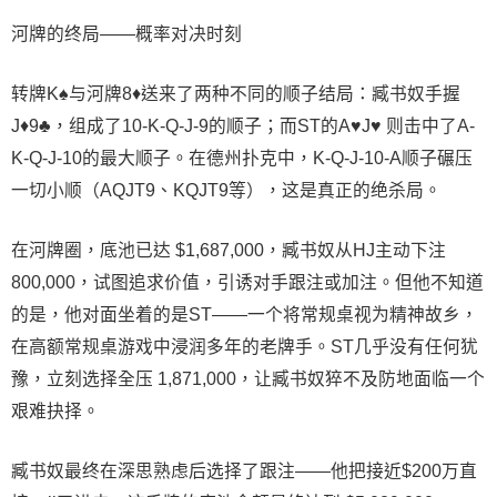
河牌的终局——概率对决时刻
转牌K♠与河牌8♦送来了两种不同的顺子结局：臧书奴手握
J♦9♣，组成了10-K-Q-J-9的顺子；而ST的A♥J♥ 则击中了A-
K-Q-J-10的最大顺子。在德州扑克中，K-Q-J-10-A顺子碾压
一切小顺（AQJT9、KQJT9等），这是真正的绝杀局。
在河牌圈，底池已达 $1,687,000，臧书奴从HJ主动下注
800,000，试图追求价值，引诱对手跟注或加注。但他不知道
的是，他对面坐着的是ST——一个将常规桌视为精神故乡，
在高额常规桌游戏中浸润多年的老牌手。ST几乎没有任何犹
豫，立刻选择全压 1,871,000，让臧书奴猝不及防地面临一个
艰难抉择。
臧书奴最终在深思熟虑后选择了跟注——他把接近$200万直