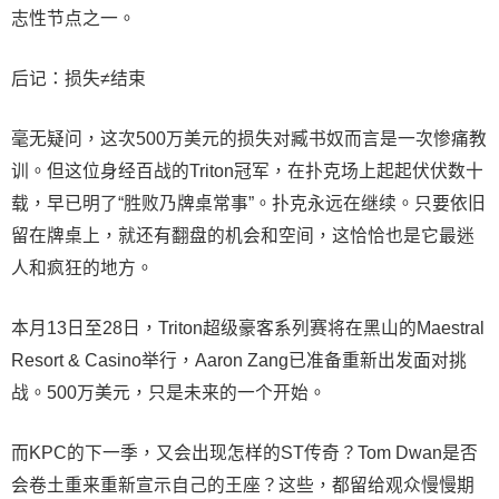
志性节点之一。
后记：损失≠结束
毫无疑问，这次500万美元的损失对臧书奴而言是一次惨痛教
训。但这位身经百战的Triton冠军，在扑克场上起起伏伏数十
载，早已明了“胜败乃牌桌常事”。扑克永远在继续。只要依旧
留在牌桌上，就还有翻盘的机会和空间，这恰恰也是它最迷
人和疯狂的地方。
本月13日至28日，Triton超级豪客系列赛将在黑山的Maestral
Resort & Casino举行，Aaron Zang已准备重新出发面对挑
战。500万美元，只是未来的一个开始。
而KPC的下一季，又会出现怎样的ST传奇？Tom Dwan是否
会卷土重来重新宣示自己的王座？这些，都留给观众慢慢期