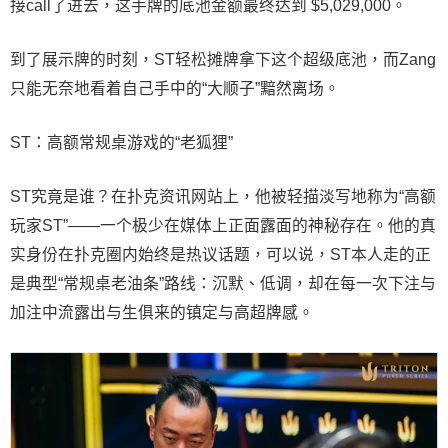
接call了进去，这手牌的底池金额最终达到 $5,029,000。
到了展示牌的时刻，ST轻松摊牌拿下这个超级底池，而Zang
只能无奈地看着自己手中的“大顺子”黯然离场。
ST：高额常规桌游戏的“老狐狸”
ST究竟是谁？在扑克资讯网站上，他被轻描淡写地称为“高额
玩家ST”——一个极少在媒体上正面露面的神秘存在。他的真
实身份在扑克圈内始终是热议话题，可以说，ST本人走的正
是典型“常规桌老油条”路线：沉默、低调，却在每一次下注与
加注中流露出与生俱来的镇定与高超牌感。