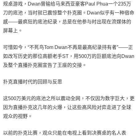
规桌游戏，Dwan曾输给马来西亚豪客Paul Phua一个235万
刀的底池，当时就已震惊整个扑克圈。Dwan似乎有一种宿命
感——最疯狂的底池纪录，总是在他参与时出现在流媒体的
屏幕上。
可惜如今，“不死鸟Tom Dwan不再是最高纪录持有者”——正
如改写历史的那位高额老手ST，用500万的巨额底池向Dwan
及整个直播扑克圈宣告了王座的交接。
扑克直播时代的回顾与反思
这500万美元的底池之所以震动全网，不仅因为数字巨大，更
因为直播扑克这几年的火爆，让这些高风险对弈走进了全球
观众的视野。
以前的扑克比赛，观众只能在电视上看到决赛桌的名人表