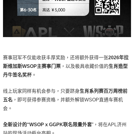
赛事冠军不仅能收获丰厚奖励，还将额外获得一张
2026
年拉
斯维加斯
WSOP
主赛事门票
，以及极具收藏价值的
生肖造型
丹牛签名奖杯
。
线上玩家同样有机会参与，只要跻身
生肖系列赛百万周榜前
五名
，即可获得参赛资格，并额外解锁WSOP直通车赛机
会。
全新设计的“
WSOP x GGPK
联名限量外套
”，将在APL济州
站的现场活动柜台亮相。