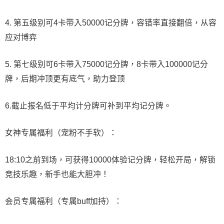
4. 第五级别可4卡带入50000记分牌，容错率直接翻倍，从容
应对博弈
5. 第七级别可6卡带入75000记分牌，8卡带入100000记分
牌，后期冲顶更有底气，助力登顶
6.截止报名低于平均计分牌可补到平均记分牌。
女神专属福利（宠粉不手软）：
18:10之前到场，可获得10000体验记分牌，轻松开局，解锁
竞技乐趣，新手也能大胆冲！
会员专属福利（专属buff加持）：