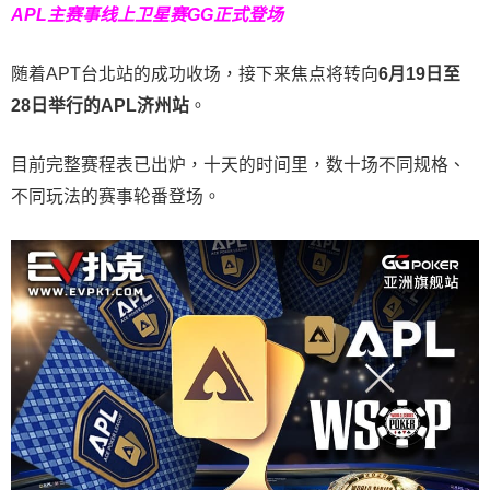
APL主赛事线上卫星赛
GG正式登场
随着APT台北站的成功收场，接下来焦点将转向
6
月
19
日至
28
日举行的
APL
济州站
。
目前完整赛程表已出炉，十天的时间里，数十场不同规格、
不同玩法的赛事轮番登场。