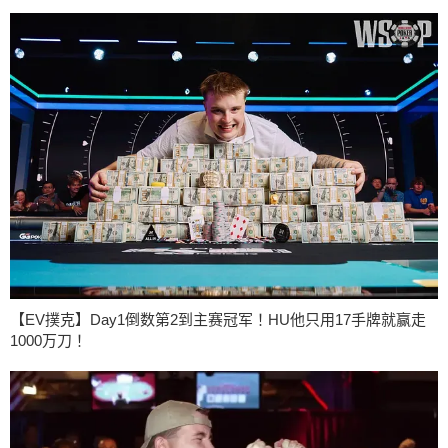
【EV撲克】Day1倒数第2到主赛冠军！HU他只用17手牌就赢走
1000万刀！