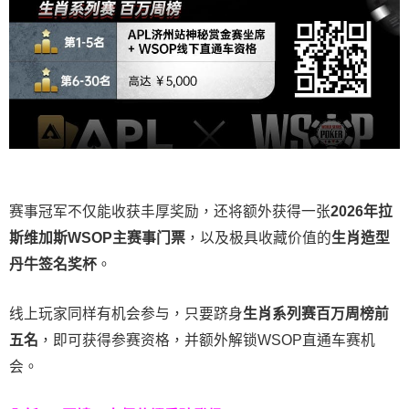
赛事冠军不仅能收获丰厚奖励，还将额外获得一张
2026
年拉
斯维加斯
WSOP
主赛事门票
，以及极具收藏价值的
生肖造型
丹牛签名奖杯
。
线上玩家同样有机会参与，只要跻身
生肖系列赛百万周榜前
五名
，即可获得参赛资格，并额外解锁WSOP直通车赛机
会。