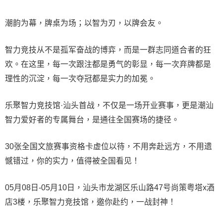
潮韵为幕，牌桌为场；以智为刃，以牌会友。
智力竞技从不是孤军奋战的博弈，而是一群志同道合者的狂
欢。在这里，每一次跟注都是勇气的彰显，每一次弃牌都是
理性的沉淀，每一次夺冠都是实力的加冕。
乐聚智力竞技馆·汕头首战，不仅是一场开业赛事，更是潮汕
智力爱好者的专属舞台，是通往全国赛场的捷径。
30张全国文旅赛事资格卡虚位以待，不用奔赴远方，不用遗
憾错过，你的实力，值得被全国看见！
05月08日-05月10日，汕头市龙湖区乐山路47号尚策粤塔x酒
店3楼，乐聚智力竞技馆，邀你赴约，一战封神！