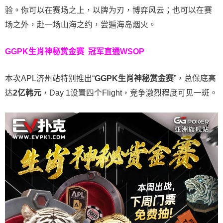
验。
你可以在赛场之上，以牌为刃，博弈风云；也可以在赛
场之外，赴一场山海之约，尝遍海岛烟火。
GGPK生肖神秘赏金赛
冠军直通WSOP
本次APL济州站特别推出“
GGPK
生肖神秘赏金赛
”，总保底高
达
2
亿韩元
，Day 1设置四个Flight，竞争激烈程度可见一斑。