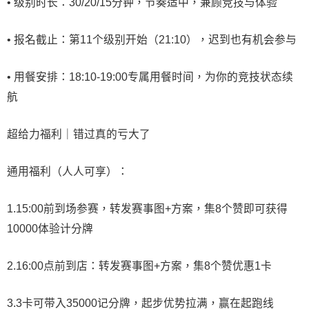
• 级别时长：30/20/15分钟，节奏适中，兼顾竞技与体验
• 报名截止：第11个级别开始（21:10），迟到也有机会参与
• 用餐安排：18:10-19:00专属用餐时间，为你的竞技状态续
航
超给力福利｜错过真的亏大了
通用福利（人人可享）：
1.15:00前到场参赛，转发赛事图+方案，集8个赞即可获得
10000体验计分牌
2.16:00点前到店：转发赛事图+方案，集8个赞优惠1卡
3.3卡可带入35000记分牌，起步优势拉满，赢在起跑线