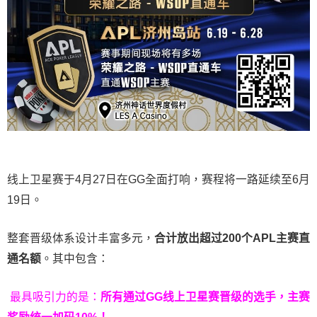
线上卫星赛于4月27日在GG全面打响，赛程将一路延续至6月
19日。
整套晋级体系设计丰富多元，
合计放出
超过200个
APL主赛直
通名额
。其中包含：
最具吸引力的是：
所有通过
GG
线上卫星赛晋级的选手，主赛