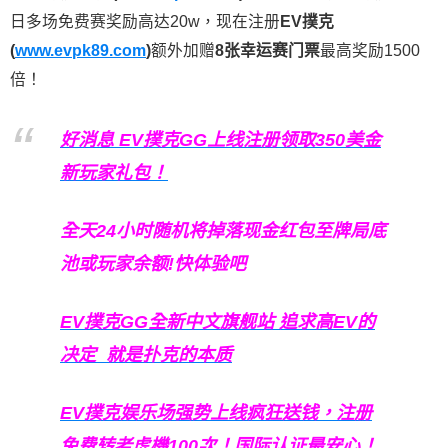
日多场免费赛奖励高达20w，现在注册
EV撲克
(
www.evpk89.com
)
额外加赠
8张幸运赛门票
最高奖励1500
倍！
好消息 EV撲克GG上线注册领取350美金
新玩家礼包！
全天24小时随机将掉落现金红包至牌局底
池或玩家余额!快体验吧
EV撲克GG
全新中文旗舰站
追求高EV
的
决定
就是扑克的本质
EV撲克娱乐场强势上线疯狂送钱，注册
免费转老虎機100次！国际认证最安心！