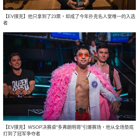
【EV撲克】他只拿到了23票，却成了今年扑克名人堂唯一的入选
者
【EV撲克】WSOP决赛桌“多弗朗明哥”引爆赛场，他从全场垫底
打到了冠军争夺者