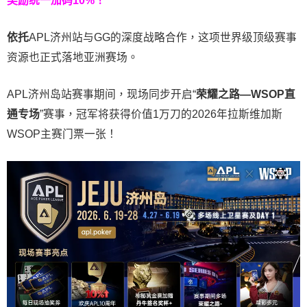
奖励统一加码
10%
！
依托
APL济州站与GG的深度战略合作，这项世界级顶级赛事
资源也正式落地亚洲赛场。
APL济州岛站赛事期间，现场同步开启“
荣耀之路
—WSOP
直
通专场
”赛事，冠军将获得价值1万刀的2026年拉斯维加斯
WSOP主赛门票一张！