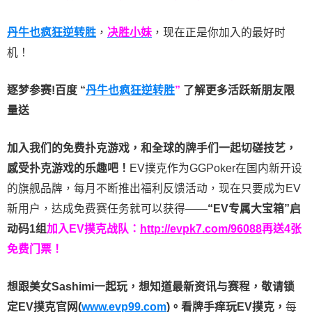
丹牛也疯狂逆转胜
，
决胜小妹
，现在正是你加入的最好时
机！
逐梦参赛!百度 “
丹牛也疯狂逆转胜
”
了解更多
活跃新朋友限
量送
加入我们的免费扑克游戏，和全球的牌手们一起切磋技艺，
感受扑克游戏的乐趣吧！
EV撲克作为GGPoker在国内新开设
的旗舰品牌，每月不断推出福利反馈活动，现在只要成为EV
新用户，达成免费赛任务就可以获得——
“EV专属大宝箱”启
动码1组
加入EV撲克战队：
http://evpk7.com/96088
再送4张
免费门票！
想跟美女Sashimi一起玩，
想知道最新资讯与赛程，
敬请锁
定EV撲克官网(
www.evp99.com
)。
看牌手痒玩EV撲克，
每