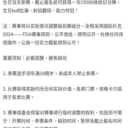
生日当天参赛，截止报名前可获得一次15000体验记分牌，
生日buff拉满，好运翻倍，助力夺冠！
注：赛事将以实际情况调整级别基础分，全程采用国际扑克
2024——TDA赛事规则，公平竞技，透明公开，杜绝任何违
规操作，让每一份实力都能得到认可！
重要须知｜必看提醒，避免踩坑
1. 参赛选手须年满18周岁，未成年人禁止参赛。
2. 比赛获得奖励均无任何实际价值，各类门票，资格卡只适
用于各类比赛。
3. 赛事组委会保留对赛事进行临时调整的权利，包括但不限
于：开赛时间、参赛条件、级别时间，暂停及截止报名时间