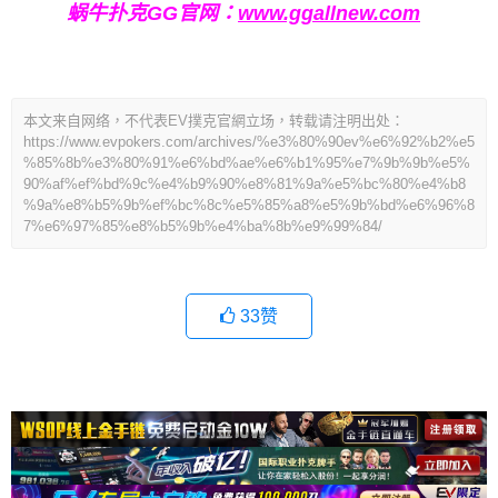
蜗牛扑克GG官网：
www.ggallnew.com
本文来自网络，不代表EV撲克官網立场，转载请注明出处：
https://www.evpokers.com/archives/%e3%80%90ev%e6%92%b2%e5
%85%8b%e3%80%91%e6%bd%ae%e6%b1%95%e7%9b%9b%e5%
90%af%ef%bd%9c%e4%b9%90%e8%81%9a%e5%bc%80%e4%b8
%9a%e8%b5%9b%ef%bc%8c%e5%85%a8%e5%9b%bd%e6%96%8
7%e6%97%85%e8%b5%9b%e4%ba%8b%e9%99%84/
33
赞