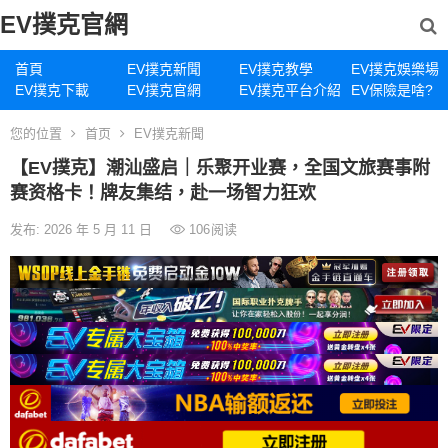
EV撲克官網
首頁
EV撲克新聞
EV撲克教學
EV撲克娛樂場
EV撲克下載
EV撲克官網
EV撲克平台介紹
EV保險是啥?
您的位置
首页
EV撲克新聞
【EV撲克】潮汕盛启｜乐聚开业赛，全国文旅赛事附
赛资格卡！牌友集结，赴一场智力狂欢
发布: 2026 年 5 月 11 日
106
阅读