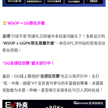
WSOP × GG联名外套
这项
“只送不卖”的豪礼已经被许多玩家问破头了！全新设计的
“
WSOP x GGPK
联名限量外套
”，将在APL济州站的现场活动
柜台亮相。
“GG全球狂欢赛”盛大进行中！
最后，GG线上赛场的“
全球狂欢赛
”也正火热开打中，主打
“低、中高、超级”4个全民皆可参与的丰富级别赛事，关键是
奖励极为丰厚。
昨晚，甚至吸引全球多达70万人同时在线！