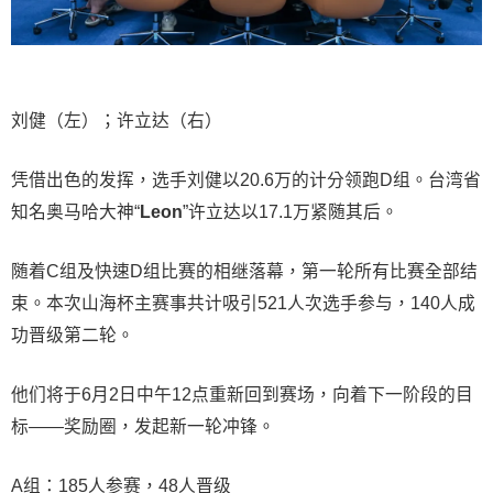
刘健（左）；许立达（右）
凭借出色的发挥，选手刘健以20.6万的计分领跑D组。台湾省
知名奥马哈大神“
Leon
”许立达以17.1万紧随其后。
随着C组及快速D组比赛的相继落幕，第一轮所有比赛全部结
束。本次山海杯主赛事共计吸引521人次选手参与，140人成
功晋级第二轮。
他们将于6月2日中午12点重新回到赛场，向着下一阶段的目
标——奖励圈，发起新一轮冲锋。
A组：185人参赛，48人晋级