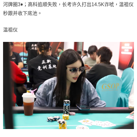
河牌圈3♦；高科追顺失败，长考许久打出14.5K诈唬，温祖仪
秒跟并收下底池。
温祖仪