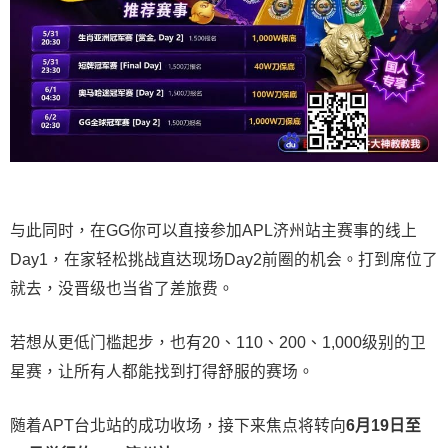
与此同时，在GG你可以直接参加APL济州站主赛事的线上
Day1，在家轻松挑战直达现场Day2前圈的机会。打到席位了
就去，没晋级也当省了差旅费。
若想从更低门槛起步，也有20、110、200、1,000级别的卫
星赛，让所有人都能找到打得舒服的赛场。
随着APT台北站的成功收场，接下来焦点将转向
6
月
19
日至