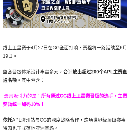
线上卫星赛于4月27日在GG全面打响，赛程将一路延续至6月
19日。
整套晋级体系设计丰富多元，
合计放出
超过200个
APL主赛直
通名额
。其中包含：
最具吸引力的是：
所有通过
GG
线上卫星赛晋级的选手，主赛
奖励统一加码
10%
！
依托
APL济州站与GG的深度战略合作，这项世界级顶级赛事
资源也正式落地亚洲赛场。