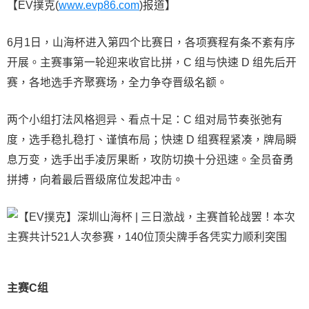
【EV撲克(
www.evp86.com
)报道】
6月1日，山海杯进入第四个比赛日，各项赛程有条不紊有序
开展。主赛事第一轮迎来收官比拼，C 组与快速 D 组先后开
赛，各地选手齐聚赛场，全力争夺晋级名额。
两个小组打法风格迥异、看点十足：C 组对局节奏张弛有
度，选手稳扎稳打、谨慎布局；快速 D 组赛程紧凑，牌局瞬
息万变，选手出手凌厉果断，攻防切换十分迅速。全员奋勇
拼搏，向着最后晋级席位发起冲击。
主赛C组