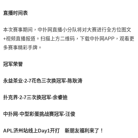
直播时间表
本次赛事期间，中扑网直播小分队将对大赛进行全方位图文
+视频直播报道。扫描上方二维码，下载中扑网APP，观看更
多赛事精彩手牌。
冠军荣誉
永益茶业·2-7花色三次换冠军-陈耿涛
扑克界·2-7三次换冠军-余睿迪
中扑网·中型彩蛋挑战赛冠军-汪俊
APL济州站线上Day1开打
新朋友福利来了！