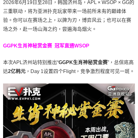
2026年6月19日至28日，韩国济州岛，APL × WSOP × GG的
三重联动，将为亚洲扑克玩家带来一场前所未有的巅峰体
验。
你可以在赛场之上，以牌为刃，博弈风云；也可以在赛
场之外，赴一场山海之约，尝遍海岛烟火。
GGPK生肖神秘赏金赛
冠军直通WSOP
本次APL济州站特别推出“
GGPK
生肖神秘赏金赛
”，总保底高
达
2
亿韩元
，Day 1设置四个Flight，竞争激烈程度可见一斑。