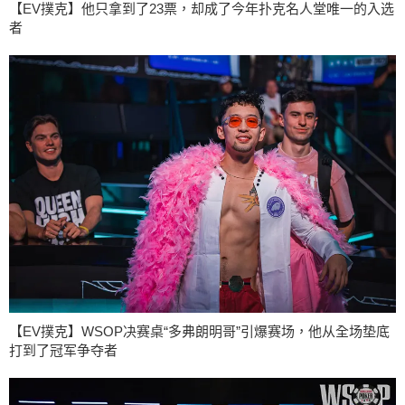
【EV撲克】他只拿到了23票，却成了今年扑克名人堂唯一的入选
者
【EV撲克】WSOP决赛桌“多弗朗明哥”引爆赛场，他从全场垫底
打到了冠军争夺者