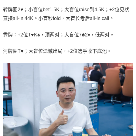
转牌圈2♥；小盲位bet1.5K；大盲位raise到4.5K；+2位见状
直接all-in 44K。小盲秒fold，大盲长考后all-in call。
秀牌：+2位T♥K♠，顶两对；大盲位7♣2♦，低两对。
河牌圈T♥；大盲位遗憾出局，+2位选手收下底池。