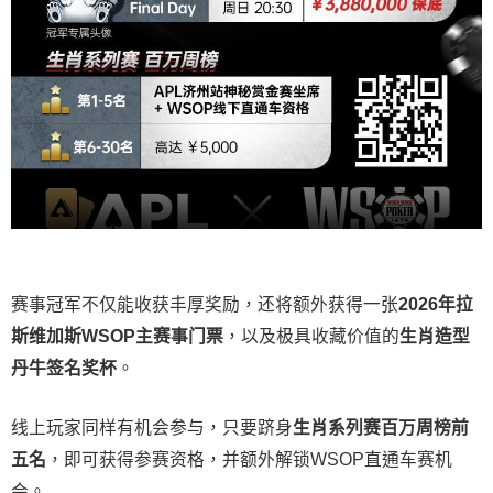
赛事冠军不仅能收获丰厚奖励，还将额外获得一张
2026
年拉
斯维加斯
WSOP
主赛事门票
，以及极具收藏价值的
生肖造型
丹牛签名奖杯
。
线上玩家同样有机会参与，只要跻身
生肖系列赛百万周榜前
五名
，即可获得参赛资格，并额外解锁WSOP直通车赛机
会。