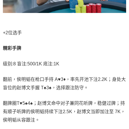
+2位选手
精彩手牌
级别:8 盲注:500/1K 底注:1K
翻前，侯明韬在枪口手持 A♥3♦，率先开池下注2.2K；身处大
盲位的赵博文手握 T♠3♠，选择跟注防守。
翻牌圈T♥5♠4♠；赵博文命中对子兼同花听牌，稳健过牌；持
有顺子听牌的侯明韬持续下注2.5K，赵博文当即加注至 7K，
侯明韬从容跟注。