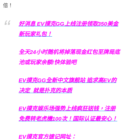
倍！
好消息 EV撲克GG上线注册领取350美金
新玩家礼包！
全天24小时随机将掉落现金红包至牌局底
池或玩家余额!快体验吧
EV撲克GG
全新中文旗舰站
追求高EV
的
决定
就是扑克的本质
EV撲克娱乐场强势上线疯狂送钱，注册
免费转老虎機100次！国际认证最安心！
EV撲克官方速记网址：