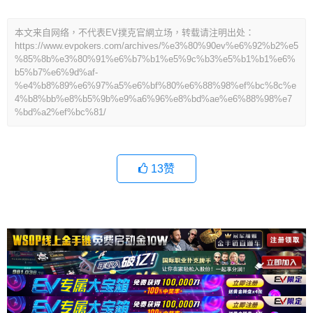
本文来自网络，不代表EV撲克官網立场，转载请注明出处：
https://www.evpokers.com/archives/%e3%80%90ev%e6%92%b2%e5
%85%8b%e3%80%91%e6%b7%b1%e5%9c%b3%e5%b1%b1%e6%
b5%b7%e6%9d%af-
%e4%b8%89%e6%97%a5%e6%bf%80%e6%88%98%ef%bc%8c%e
4%b8%bb%e8%b5%9b%e9%a6%96%e8%bd%ae%e6%88%98%e7
%bd%a2%ef%bc%81/
13
赞