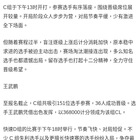
C组于下午13时开打，参赛选手有序落座，围绕晋级席位展
开较量。开局阶段众人步步为营，对局节奏平缓，少有激进
全下场面。
但随着赛程过半，盲注逐级上涨后计分消耗加快，原本稳中
求进的选手被迫主动出击，赛场淘汰潮接连出现，多么知名
选手也都遗憾出局。留存选手也打起十二分精神，全力守住
晋级希望。
王武鹏
至报名截止，C组共吸引151位选手参赛，36人成功晋级。选
手王武鹏凭借出色发挥，以368000计分领成为该组CL。
快速D组的比赛于下午18时举行，节奏飞快、对局短促。不
少 C 组失利选手以及更擅长快速赛的选手纷纷入局，争夺最