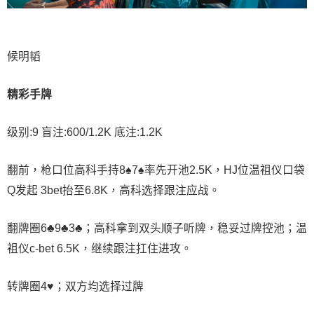
候明韬
精彩手牌
级别:9
盲注:600/1.2K
底注:1.2K
翻前，枪口位高科手持8♠7♠率先开池2.5K，HJ位温祖仪口袋
Q发起 3bet抬至6.8K，高科选择跟注应战。
翻牌圈6♣9♣3♣；高科拿到双头顺子听牌，稳妥过牌控池；温
祖仪c-bet 6.5K，继续跟注扛住进攻。
转牌圈4♥；双方均选择过牌