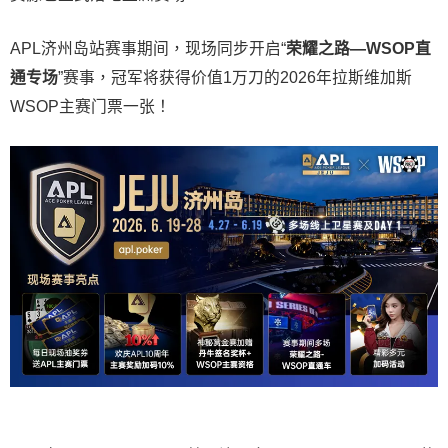
APL济州岛站赛事期间，现场同步开启“
荣耀之路
—WSOP
直
通专场
”赛事，冠军将获得价值1万刀的2026年拉斯维加斯
WSOP主赛门票一张！