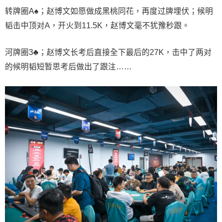
转牌圈A♠；赵博文如愿做成黑桃同花，再度过牌埋伏；候明
韬击中顶对A，开火到11.5K，赵博文毫不犹豫秒跟。
河牌圈3♣；赵博文长考后直接全下最后的27K，击中了两对
的候明韬短暂思考后做出了跟注……