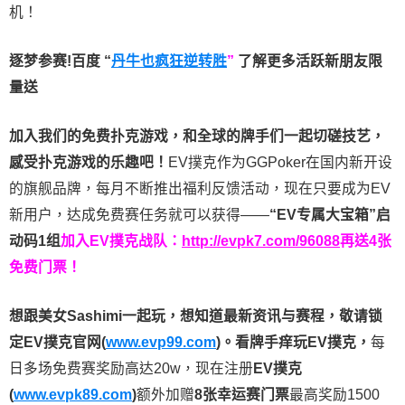
机！
逐梦参赛!百度 “
丹牛也疯狂逆转胜
”
了解更多
活跃新朋友限
量送
加入我们的免费扑克游戏，和全球的牌手们一起切磋技艺，
感受扑克游戏的乐趣吧！
EV撲克作为GGPoker在国内新开设
的旗舰品牌，每月不断推出福利反馈活动，现在只要成为EV
新用户，达成免费赛任务就可以获得——
“EV专属大宝箱”启
动码1组
加入EV撲克战队：
http://evpk7.com/96088
再送4张
免费门票！
想跟美女Sashimi一起玩，
想知道最新资讯与赛程，
敬请锁
定EV撲克官网(
www.evp99.com
)。
看牌手痒玩EV撲克，
每
日多场免费赛奖励高达20w，现在注册
EV撲克
(
www.evpk89.com
)
额外加赠
8张幸运赛门票
最高奖励1500