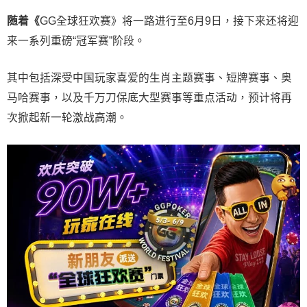
随着《
GG全球狂欢赛》将一路进行至6月9日，接下来还将迎
来一系列重磅“冠军赛”阶段。
其中包括深受中国玩家喜爱的生肖主题赛事、短牌赛事、奥
马哈赛事，以及千万刀保底大型赛事等重点活动，预计将再
次掀起新一轮激战高潮。