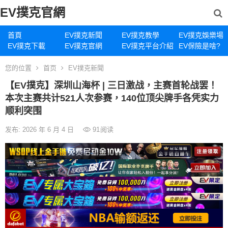
EV撲克官網
首頁
EV撲克新聞
EV撲克教學
EV撲克娛樂場
EV撲克下載
EV撲克官網
EV撲克平台介紹
EV保險是啥?
您的位置
首页
EV撲克新聞
【EV撲克】深圳山海杯 | 三日激战，主赛首轮战罢！
本次主赛共计521人次参赛，140位顶尖牌手各凭实力
顺利突围
发布: 2026 年 6 月 4 日
91
阅读