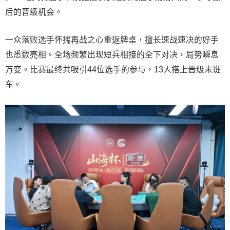
后的晋级机会。
一众落败选手怀揣再战之心重返牌桌，擅长速战速决的好手
也悉数亮相。全场频繁出现短兵相接的全下对决，局势瞬息
万变。比赛最终共吸引44位选手的参与，13人搭上晋级末班
车。