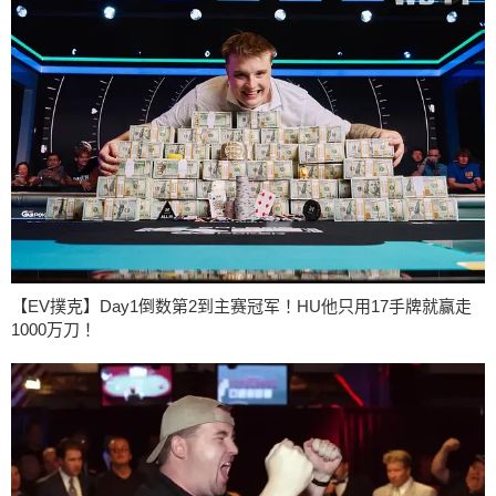
【EV撲克】Day1倒数第2到主赛冠军！HU他只用17手牌就赢走
1000万刀！