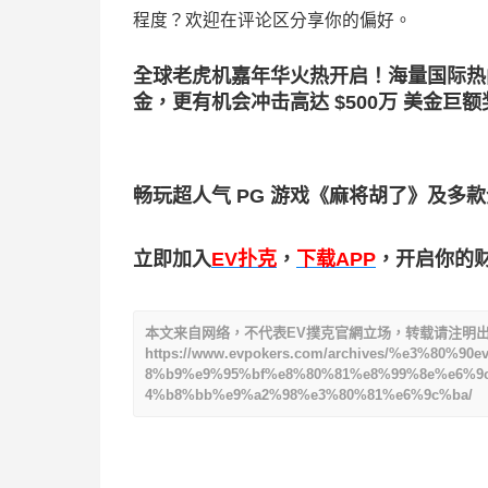
程度？欢迎在评论区分享你的偏好。
全球老虎机嘉年华火热开启！海量国际热门老
金，更有机会冲击高达 $500万 美金巨
畅玩超人气 PG 游戏《麻将胡了》及
立即加入
EV扑克
，
下载APP
，开启你的
本文来自网络，不代表EV撲克官網立场，转载请注明
https://www.evpokers.com/archives/%e3%8
8%b9%e9%95%bf%e8%80%81%e8%99%8e%e6%9
4%b8%bb%e9%a2%98%e3%80%81%e6%9c%ba/