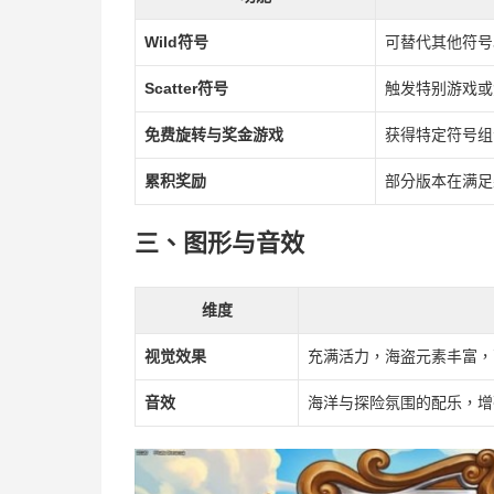
Wild符号
可替代其他符号
Scatter符号
触发特别游戏或
免费旋转与奖金游戏
获得特定符号组
累积奖励
部分版本在满足
三、图形与音效
维度
视觉效果
充满活力，海盗元素丰富，
音效
海洋与探险氛围的配乐，增