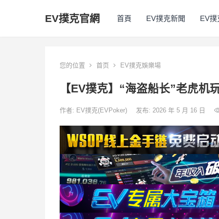
EV撲克官網
首頁
EV撲克新聞
EV
您的位置
首页
EV撲克娛樂場
【EV撲克】“海盗船长”老虎机
作者:
EV撲克(EVPoker)
发布: 2026 年 5 月 16 日