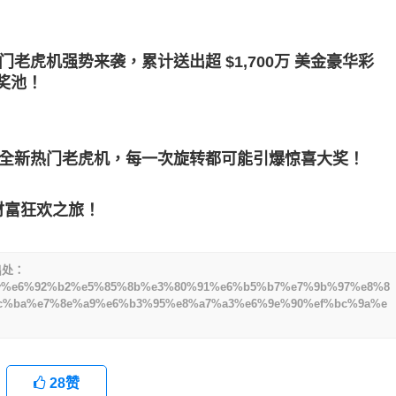
虎机强势来袭，累计送出超 $1,700万 美金豪华彩
额奖池！
多款全新热门老虎机，每一次旋转都可能引爆惊喜大奖！
财富狂欢之旅！
出处：
0%90ev%e6%92%b2%e5%85%8b%e3%80%91%e6%b5%b7%e7%9b%97%e8%8
c%ba%e7%8e%a9%e6%b3%95%e8%a7%a3%e6%9e%90%ef%bc%9a%e
28
赞