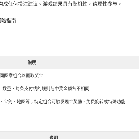
构成任何投注建议。游戏结果具有随机性，请理性参与。
说明
相同图案组合以赢取奖金
es）数量，每条支付线的规则与中奖金额各不相同
、宝剑、地图等；特定组合可触发现金奖励、免费旋转或特殊功能
说明