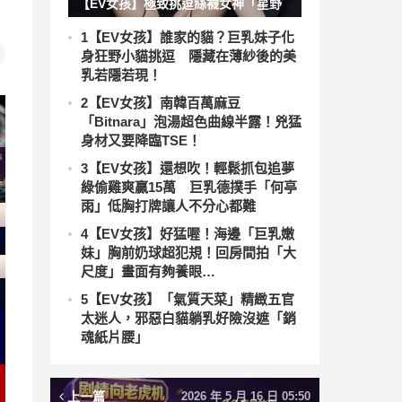
【EV女孩】極致挑逗絲襪女神「星野
優」銷魂胴體若隱若現 扭腰擺臀極致
1
【EV女孩】誰家的貓？巨乳妹子化
身狂野小貓挑逗 隱藏在薄紗後的美
勾引畫面香豔刺激又火辣
乳若隱若現！
2
【EV女孩】南韓百萬麻豆
「Bitnara」泡湯超色曲線半露！兇猛
身材又要降臨TSE！
3
【EV女孩】還想吹！輕鬆抓包追夢
綠偷雞爽贏15萬 巨乳德撲手「何亭
雨」低胸打牌讓人不分心都難
4
【EV女孩】好猛喔！海邊「巨乳嫩
妹」胸前奶球超犯規！回房間拍「大
尺度」畫面有夠養眼…
5
【EV女孩】「氣質天菜」精緻五官
太迷人，邪惡白貓躺乳好險沒遮「銷
魂紙片腰」
上一篇
2026 年 5 月 16 日 05:50