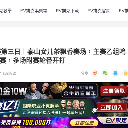
撲克教學
EV撲克娛樂場
EV撲克下載
EV撲克官網
EV
赛第三日｜泰山女儿茶飘香赛场，主赛乙组鸣
复赛，多场附赛轮番开打
102
阅读