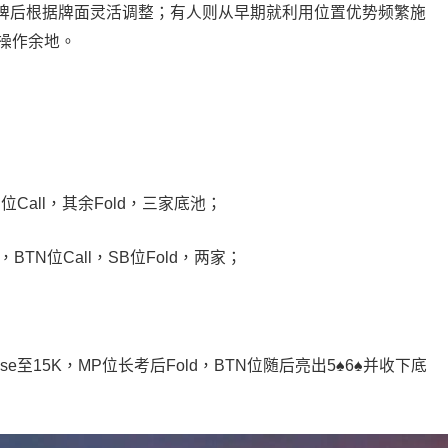
牌后根据牌面灵活调整；有人则从早期就利用位置优势频繁施
操作余地。
，SB位Call，其余Fold，三家底池；
.5K，BTN位Call，SB位Fold，两家；
Raise至15K，MP位长考后Fold，BTN位随后亮出5♠️6♠️并收下底