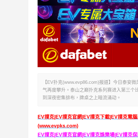
【EV扑克(www.evp86.com)报道】
气再度攀升。泰山之巅扑克系列赛进入第三个
到深夜密集排布，牌桌之上暗流涌动。
EV撲克|EV撲克官網|EV撲克下載|EV撲克電
(www.evpks.com)
EV撲克|EV撲克官網|EV撲克娛樂場|EV撲