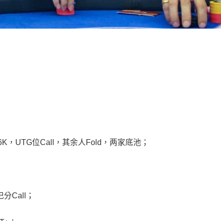
至3.6K，UTG位Call，其余人Fold，两家底池；
；
记分Call；