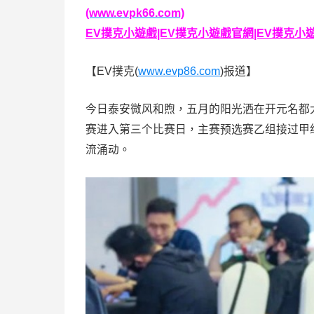
(www.evpk66.com)
EV撲克小遊戲|EV撲克小遊戲官網|EV撲克小遊戲下
【EV撲克(
www.evp86.com
)报道】
今日泰安微风和煦，五月的阳光洒在开元名都
赛进入第三个比赛日，主赛预选赛乙组接过甲
流涌动。