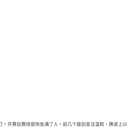
打。开赛后赛场很快坐满了人。前几个级别盲注温和，牌桌上以