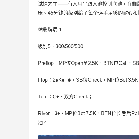
试探为主——有人用平跟入池控制底池，在翻
压。45分钟的级别给了每个选手足够的耐心和
精彩牌局 1
级别5，300/500/500
Preflop：MP位Open至2.5K，BTN位Call
Flop：2♠️K♠️T♣️，SB位Check，MP位Bet 3
Turn：Q♦️，双方Check；
River：3♦️，MP位Bet 7.5K，BTN位长考后
池。