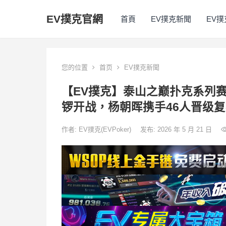
EV撲克官網
首頁
EV撲克新聞
EV
您的位置
首页
EV撲克新聞
【EV撲克】泰山之巅扑克系列
锣开战，杨朝晖携手46人晋级
作者:
EV撲克(EVPoker)
发布: 2026 年 5 月 21 日