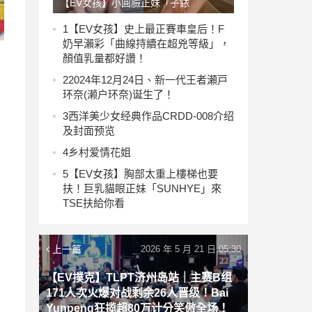
【EV女孩】小圓臉正妹「子銥
Cynthia」海島度假，泳衣戲水讓粉絲
1
【EV女孩】史上最正賽車皇后！F
奶早瀨彩「曲線持續在超兇等級」，
直呼：太頂了
顏值乳量都好讚！
2
2024年12月24日、新一代王者瀬戸
环奈(濑户环奈)诞生了！
3
西洋美少女经典作品CRDD-008介绍
及封面预览
4
乡村爱情花姐
5
【EV女孩】胸部太重上樓梯也要
扶！巨乳貓眼正妹「SUNHYE」來
TSE扶給你看
上一篇
2026 年 5 月 21 日 05:30
【EV撲克】TLPT济州岛站｜主赛B组
171人次火爆对战剩余26人晋级！Bai
Yunpeng狂揽超80万计分笑傲全场！