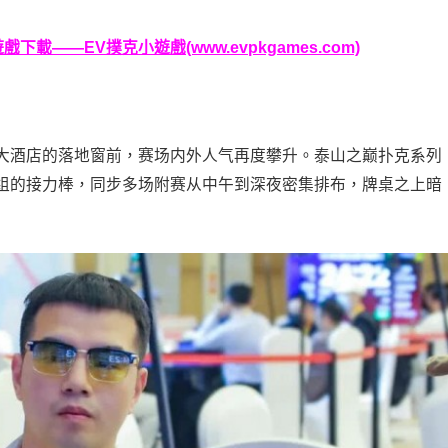
載——EV撲克小遊戲(www.evpkgames.com)
大酒店的落地窗前，赛场内外人气再度攀升。泰山之巅扑克系列
组的接力棒，同步多场附赛从中午到深夜密集排布，牌桌之上暗