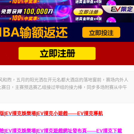
今日泰安微风和煦，五月的阳光洒在开元名都大酒店的落地窗前，赛场内外人
比赛日，主赛预选赛乙组接过甲组的接力棒，同步多场附赛从中午
腦版|EV撲克娛樂場|EV撲克小遊戲——EV撲克導航
克保險|EV撲克娛樂場|EV撲克遊戲網址發布頁——EV撲克下載