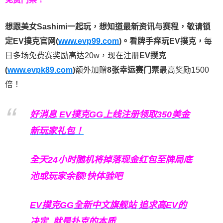
想跟美女Sashimi一起玩，
想知道最新资讯与赛程，
敬请锁
定EV撲克官网(
www.evp99.com
)。
看牌手痒玩EV撲克，
每
日多场免费赛奖励高达20w，现在注册
EV撲克
(
www.evpk89.com
)
额外加赠
8张幸运赛门票
最高奖励1500
倍！
好消息 EV撲克GG上线注册领取350美金
新玩家礼包！
全天24小时随机将掉落现金红包至牌局底
池或玩家余额!快体验吧
EV撲克GG
全新中文旗舰站
追求高EV
的
决定
就是扑克的本质