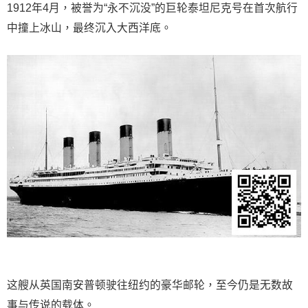
1912年4月，被誉为“永不沉没”的巨轮泰坦尼克号在首次航行
中撞上冰山，最终沉入大西洋底。
这艘从英国南安普顿驶往纽约的豪华邮轮，至今仍是无数故
事与传说的载体。