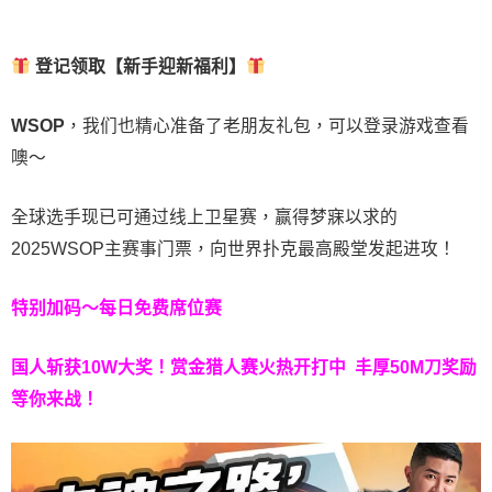
登记领取【新手迎新福利】
WSOP
，我们也精心准备了老朋友礼包，可以登录游戏查看
噢～
全球选手现已可通过线上卫星赛，赢得梦寐以求的
2025WSOP主赛事门票，向世界扑克最高殿堂发起进攻！
特别加码～每日免费席位赛
国人斩获
10W
大奖！
赏金猎人赛火热开打中 丰厚50M刀奖励
等你来战！