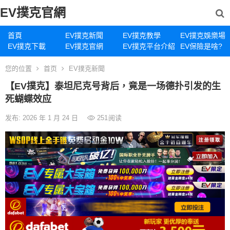
EV撲克官網
首頁
EV撲克新聞
EV撲克教學
EV撲克娛樂場
EV撲克下載
EV撲克官網
EV撲克平台介紹
EV保險是啥?
您的位置
首页
EV撲克新聞
【EV撲克】泰坦尼克号背后，竟是一场德扑引发的生
死蝴蝶效应
发布: 2026 年 1 月 24 日
251
阅读