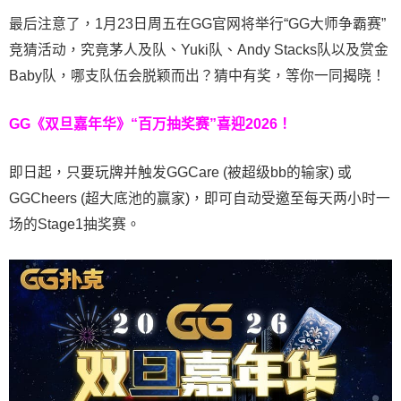
最后注意了，1月23日周五在GG官网将举行“GG大师争霸赛”
竞猜活动，究竟茅人及队、Yuki队、Andy Stacks队以及赏金
Baby队，哪支队伍会脱颖而出？猜中有奖，等你一同揭晓！
GG《双旦嘉年华》
“百万抽奖赛”喜迎2026！
即日起，只要玩牌并触发GGCare (被超级bb的输家) 或
GGCheers (超大底池的赢家)，即可自动受邀至每天两小时一
场的Stage1抽奖赛。