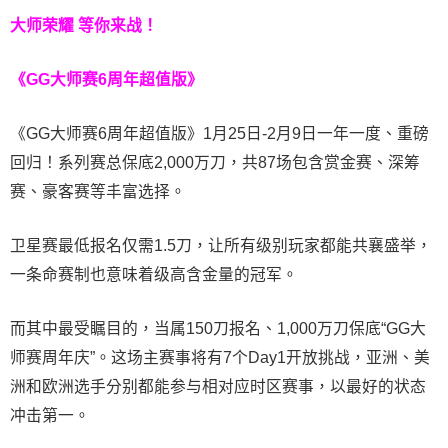
大师荣耀 等你来战！
《GG大师赛6周年超值版》
《GG大师赛6周年超值版》1月25日-2月9日一年一度、重磅
回归！系列赛总保底2,000万刀，共87场包含赏金赛、深筹
赛、豪客赛等丰富选择。
卫星赛最低报名仅需1.5刀，让所有级别玩家都能共襄盛举，
一条命赛制也意味着级高含金量的冠军。
而其中最受瞩目的，当属150刀报名、1,000万刀保底“GG大
师赛周年庆”。这场主赛事将有7个Day1开放挑战，亚洲、美
洲和欧洲选手分别都能参与相对应时区赛事，以最好的状态
冲击第一。