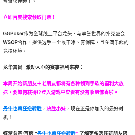
台斩获佳绩了。
立即百度搜索领取门票！
GGPoker
作为全球线上平台龙头，与享誉世界的扑克盛会
WSOP
合作，提供选手一个最干净、有保障，且充满乐趣的
竞技环境。
龙华富贵 激动人心的赛事福利来袭：
本周开始新朋友＋老朋友都将有各种领到手软的福利大放
送，要如何获得!?登入游戏中查看有没有收到惊喜啦。
丹牛也疯狂逆转胜
，
决胜小妹
，现在正是你加入的最好时
机！
逐梦参赛!百度 “
丹牛也疯狂逆转胜
”
了解更多
活跃新朋友限