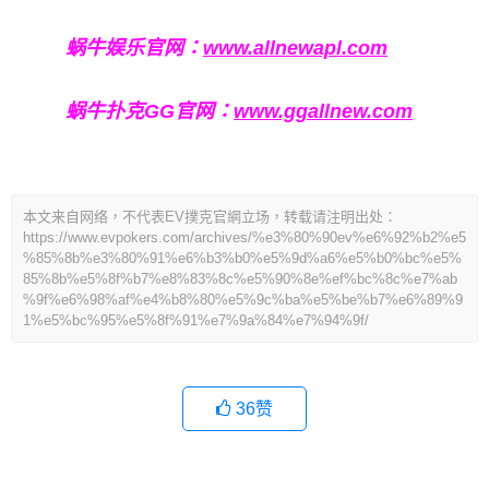
蜗牛娱乐官网：
www.allnewapl.com
蜗牛扑克GG官网：
www.ggallnew.com
本文来自网络，不代表EV撲克官網立场，转载请注明出处：
https://www.evpokers.com/archives/%e3%80%90ev%e6%92%b2%e5
%85%8b%e3%80%91%e6%b3%b0%e5%9d%a6%e5%b0%bc%e5%
85%8b%e5%8f%b7%e8%83%8c%e5%90%8e%ef%bc%8c%e7%ab
%9f%e6%98%af%e4%b8%80%e5%9c%ba%e5%be%b7%e6%89%9
1%e5%bc%95%e5%8f%91%e7%9a%84%e7%94%9f/
36
赞