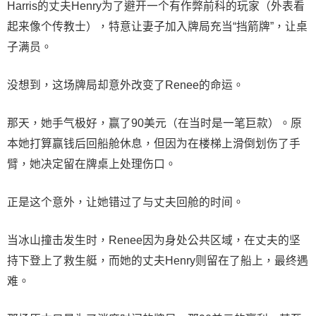
Harris的丈夫Henry为了避开一个有作弊前科的玩家（外表看
起来像个传教士），特意让妻子加入牌局充当“挡箭牌”，让桌
子满员。
没想到，这场牌局却意外改变了Renee的命运。
那天，她手气极好，赢了90美元（在当时是一笔巨款）。原
本她打算赢钱后回船舱休息，但因为在楼梯上滑倒划伤了手
臂，她决定留在牌桌上处理伤口。
正是这个意外，让她错过了与丈夫回舱的时间。
当冰山撞击发生时，Renee因为身处公共区域，在丈夫的坚
持下登上了救生艇，而她的丈夫Henry则留在了船上，最终遇
难。