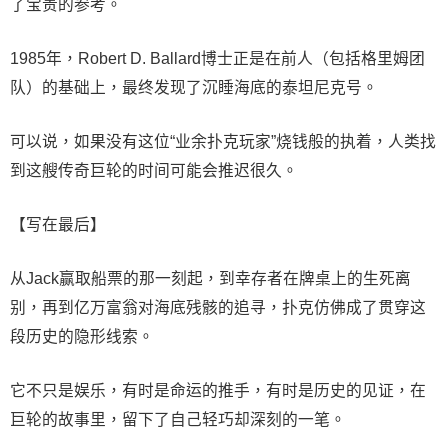
了宝贵的参考。
1985年，Robert D. Ballard博士正是在前人（包括格里姆团
队）的基础上，最终发现了沉睡海底的泰坦尼克号。
可以说，如果没有这位“业余扑克玩家”烧钱般的执着，人类找
到这艘传奇巨轮的时间可能会推迟很久。
【写在最后】
从Jack赢取船票的那一刻起，到幸存者在牌桌上的生死离
别，再到亿万富翁对海底残骸的追寻，扑克仿佛成了贯穿这
段历史的隐形线索。
它不只是娱乐，有时是命运的推手，有时是历史的见证，在
巨轮的故事里，留下了自己轻巧却深刻的一笔。