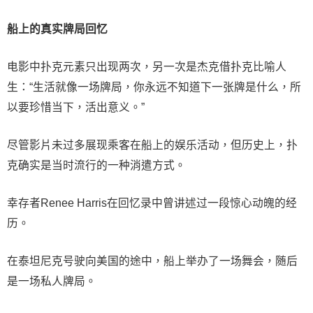
船上的真实牌局回忆
电影中扑克元素只出现两次，另一次是杰克借扑克比喻人
生：“生活就像一场牌局，你永远不知道下一张牌是什么，所
以要珍惜当下，活出意义。”
尽管影片未过多展现乘客在船上的娱乐活动，但历史上，扑
克确实是当时流行的一种消遣方式。
幸存者Renee Harris在回忆录中曾讲述过一段惊心动魄的经
历。
在泰坦尼克号驶向美国的途中，船上举办了一场舞会，随后
是一场私人牌局。