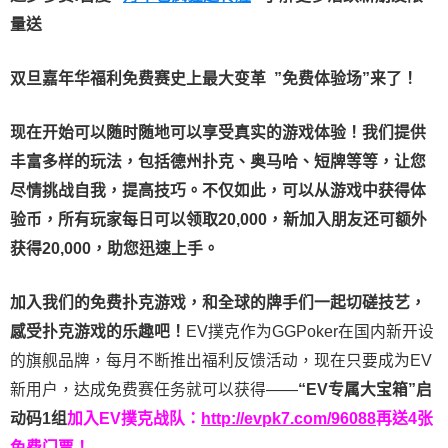
量送
双旦嘉年华福利
免费赛史上最大变革
”免费体验场”来了！
现在开始可以随时随地可以享受真实的游戏体验！我们提供
丰富多样的玩法，包括德州扑克、奥马哈、短牌等等，让您
尽情挑战自我，提高技巧。不仅如此，
可以从游戏中获得体
验币，所有玩家每日可以领取20,000，新加入朋友还可额外
获得20,000，助您迅速上手。
加入我们的免费扑克游戏，和全球的牌手们一起切磋技艺，
感受扑克游戏的乐趣吧！
EV撲克作为GGPoker在国内新开设
的旗舰品牌，每月不断推出福利反馈活动，现在只要成为EV
新用户，达成免费赛任务就可以获得——
“EV专属大宝箱”启
动码1组
加入EV撲克战队：
http://evpk7.com/96088
再送4张
免费门票！