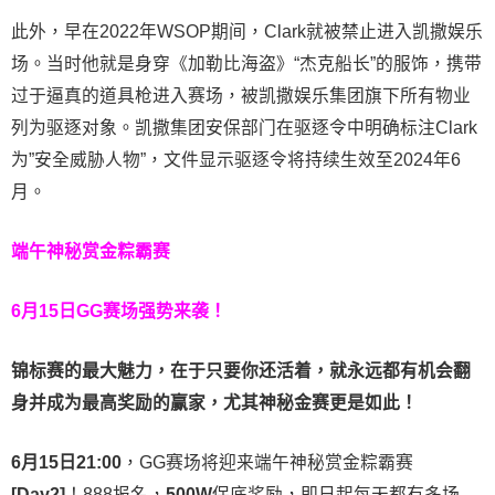
此外，早在2022年WSOP期间，Clark就被禁止进入凯撒娱乐
场。当时他就是身穿《加勒比海盗》“杰克船长”的服饰，携带
过于逼真的道具枪进入赛场，被凯撒娱乐集团旗下所有物业
列为驱逐对象。凯撒集团安保部门在驱逐令中明确标注Clark
为”安全威胁人物”，文件显示驱逐令将持续生效至2024年6
月。
端午神秘赏金粽霸赛
6月15日GG赛场强势来袭！
锦标赛的最大魅力，在于只要你还活着，就永远都有机会翻
身并成为最高奖励的赢家，尤其神秘金赛更是如此！
6
月
15
日
21:00
，GG赛场将迎来
端午神秘赏金粽霸赛
[Day2]
！
888报名，
500W
保底奖励，即日起每天都有多场