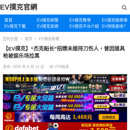
EV撲克官網
首頁
EV撲克新聞
EV撲克教學
EV撲克娛樂場
EV撲克下載
EV撲克官網
EV撲克平台介紹
EV保險是啥?
您的位置
首页
EV撲克新聞
【EV撲克】“杰克船长”招嫖未遂持刀伤人，曾因道具
枪被娱乐场拉黑
发布: 2025 年 6 月 13 日
279
阅读