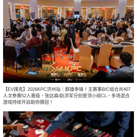
【EV撲克】2026KPC济州站｜群雄争锋！主赛事B/C组合共407
人次参赛52人晋级，张达森/赵洪军分别登顶小组CL，多场混合
游戏持续开启助你摘冠！