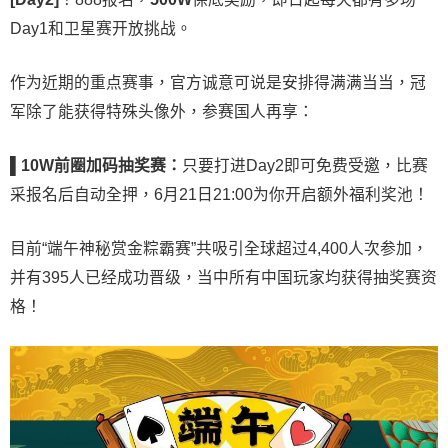
Day1和卫星赛开放挑战。
作为近期的重点赛事，官方诚意可说是安排得满满当当，冠
军除了能获得特殊头像外，参赛国人再享：
▌10W
前圈加码抽奖赛：
只要打进Day2即可免费受邀，比赛
采报名后自动全押，6月21日21:00为你开启额外福利奖池！
目前“端午神秘赏金粽霸赛”共吸引全球超过4,400人次参加，
并有395人已经成功晋级，当中所有中国玩家均获得抽奖赛资
格！