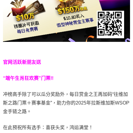
官网活跃新朋友送
“端午生肖狂欢赛”门票!!
冲榜高手除了可以瓜分奖励外，每日赏金之王再加码“往维加
斯之路门票＋赛事基金”，助力你的2025年拉斯维加斯WSOP
金手链之路。
在此预祝所有选手：喜获头奖，鸿运满堂！