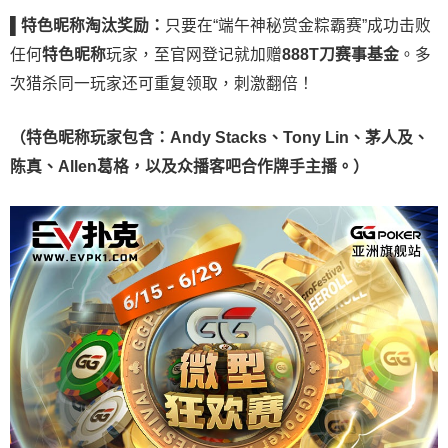
▌
特色昵称淘汰奖励：
只要在“端午神秘赏金粽霸赛”成功击败
任何
特色昵称
玩家，至官网登记就加赠
888T
刀赛事基金
。多
次猎杀同一玩家还可重复领取，刺激翻倍！
（特色昵称玩家包含：
Andy Stacks、Tony Lin、茅人及、
陈真、Allen葛格，以及众
播客吧
合作牌手主播。）