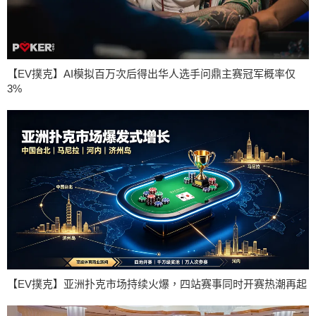
【EV撲克】AI模拟百万次后得出华人选手问鼎主赛冠军概率仅
3%
【EV撲克】亚洲扑克市场持续火爆，四站赛事同时开赛热潮再起