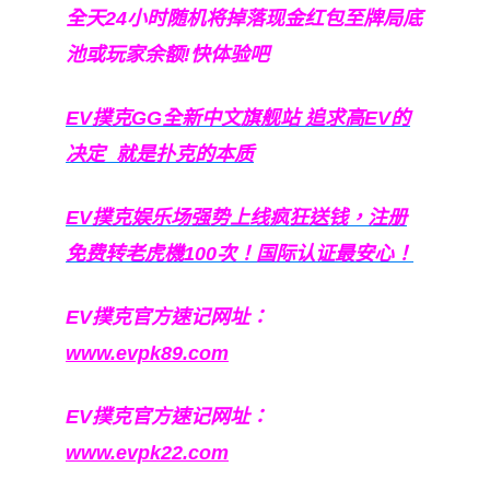
全天24小时随机将掉落现金红包至牌局底
池或玩家余额!快体验吧
EV撲克GG
全新中文旗舰站
追求高EV
的
决定
就是扑克的本质
EV撲克娱乐场强势上线疯狂送钱，注册
免费转老虎機100次！国际认证最安心！
EV撲克官方速记网址：
www.evpk89.com
EV撲克官方速记网址：
www.evpk22.com