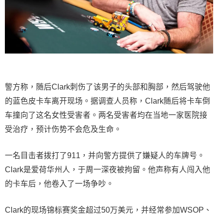
警方称，随后Clark刺伤了该男子的头部和胸部，然后驾驶他
的蓝色皮卡车离开现场。据调查人员称，Clark随后将卡车倒
车撞向了这名女性受害者。两名受害者均在当地一家医院接
受治疗，预计伤势不会危及生命。
一名目击者拨打了911，并向警方提供了嫌疑人的车牌号。
Clark是爱荷华州人，于周一深夜被拘留。他声称有人闯入他
的卡车后，他卷入了一场争吵。
Clark的现场锦标赛奖金超过50万美元，并经常参加WSOP、