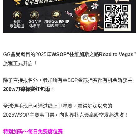
GG备受瞩目的2025年
WSOP“往维加斯之路Road to Vegas”
旅程正式开启！
除了直接报名外，参加所有WSOP金戒指赛都有机会斩获共
200w刀锦标赛红包雨
。
全球选手现已可通过线上卫星赛，赢得梦寐以求的
2025WSOP主赛事门票，向世界扑克最高殿堂发起进攻！
特别加码～每日免费席位赛