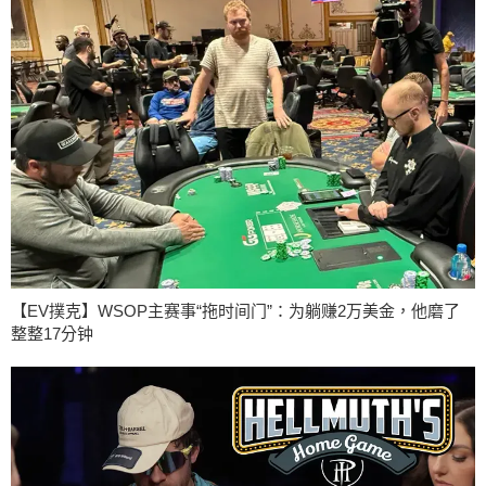
【EV撲克】WSOP主赛事“拖时间门”：为躺赚2万美金，他磨了
整整17分钟