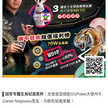
▌
冠军专属生肖纪念奖杯：
虎首造型搭配GGPoker大使丹牛
Daniel Negreanu签名，为胜利加冕荣耀！