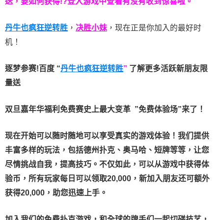
送，要如何获得!?登入游戏中查看有没有收到惊喜啦。
丹牛也疯狂逆转胜
，
决胜小妹
，现在正是你加入的最好时
机！
逐梦参赛!百度 “
丹牛也疯狂逆转胜
”
了解更多
活跃新朋友限
量送
双旦嘉年华福利
免费赛史上最大变革
”免费体验场”来了！
现在开始可以随时随地可以享受真实的游戏体验！我们提供
丰富多样的玩法，包括德州扑克、奥马哈、短牌等等，让您
尽情挑战自我，提高技巧。不仅如此，
可以从游戏中获得体
验币，所有玩家每日可以领取20,000，新加入朋友还可额外
获得20,000，助您迅速上手。
加入我们的免费扑克游戏，和全球的牌手们一起切磋技艺，