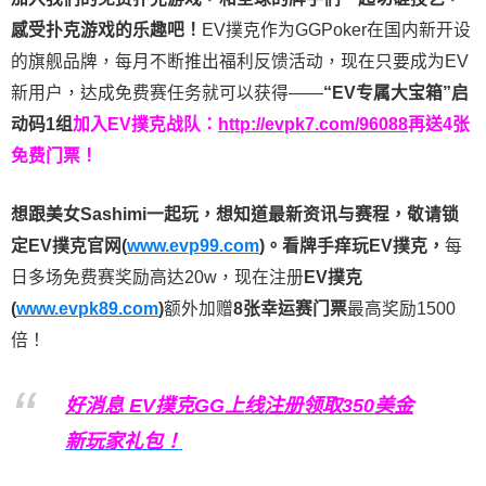
感受扑克游戏的乐趣吧！
EV撲克作为GGPoker在国内新开设
的旗舰品牌，每月不断推出福利反馈活动，现在只要成为EV
新用户，达成免费赛任务就可以获得——
“EV专属大宝箱”启
动码1组
加入EV撲克战队：
http://evpk7.com/96088
再送4张
免费门票！
想跟美女Sashimi一起玩，
想知道最新资讯与赛程，
敬请锁
定EV撲克官网(
www.evp99.com
)。
看牌手痒玩EV撲克，
每
日多场免费赛奖励高达20w，现在注册
EV撲克
(
www.evpk89.com
)
额外加赠
8张幸运赛门票
最高奖励1500
倍！
好消息 EV撲克GG上线注册领取350美金
新玩家礼包！