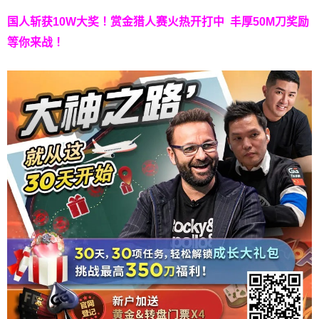
国人斩获
10W
大奖！
赏金猎人赛火热开打中 丰厚50M刀奖励
等你来战！