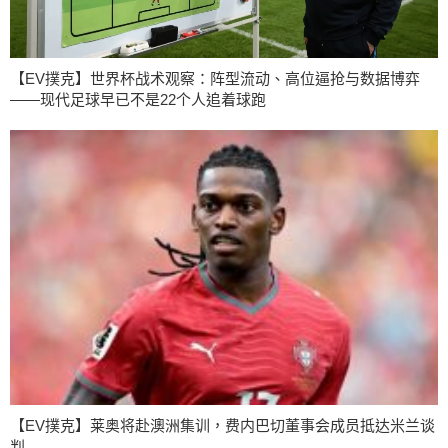
【EV撲克】世界杯战术观察：阵型流动、高位逼抢与数据博弈
——现代足球早已不是22个人追着球跑
【EV撲克】莱奥将赴澳洲集训，费内巴切董事会成员抵达米兰谈
判