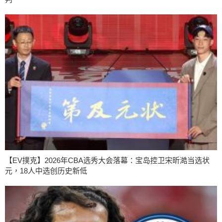
【EV撲克】2026年CBA选秀大会落幕：宝岛控卫宋昕澔当选状
元，18人中选创历史新低