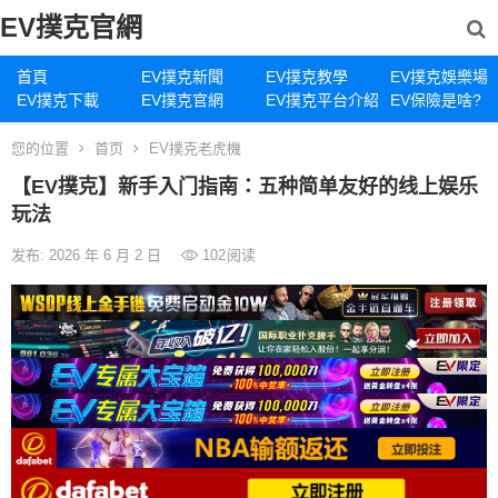
EV撲克官網
首頁
EV撲克新聞
EV撲克教學
EV撲克娛樂場
EV撲克下載
EV撲克官網
EV撲克平台介紹
EV保險是啥?
您的位置
首页
EV撲克老虎機
【EV撲克】新手入门指南：五种简单友好的线上娱乐
玩法
发布: 2026 年 6 月 2 日
102
阅读