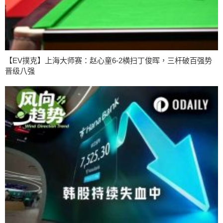
【EV撲克】上海大师赛：赵心童6-2横扫丁俊晖，三杆破百强势
晋级八强