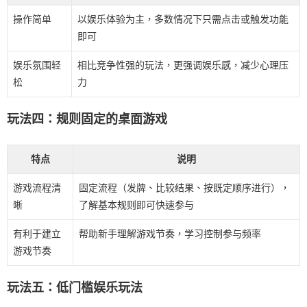
操作简单
以娱乐体验为主，多数情况下只需点击或触发功能
即可
娱乐氛围轻
相比竞争性强的玩法，更强调娱乐感，减少心理压
松
力
玩法四：规则固定的桌面游戏
特点
说明
游戏流程清
固定流程（发牌、比较结果、按既定顺序进行），
晰
了解基本规则即可快速参与
有利于建立
帮助新手理解游戏节奏，学习控制参与频率
游戏节奏
玩法五：低门槛娱乐玩法