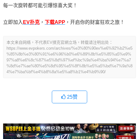
每一次旋转都可能引爆惊喜大奖！
立即加入
EV扑克
，
下载APP
，开启你的财富狂欢之旅！
本文来自网络，不代表EV撲克官網立场，转载请注明出处：
https://www.evpokers.com/archives/%e3%80%90ev%e6%92%b2%e5
%85%8b%e3%80%91%e6%96%b0%e6%89%8b%e5%85%a5%e9%
97%a8%e6%8c%87%e5%8d%97%ef%bc%9a%e4%ba%94%e7%a7
%8d%e7%ae%80%e5%8d%95%e5%8f%8b%e5%a5%bd%e7%9a%8
4%e7%ba%bf%e4%b8%8a%e5%a8%b1%e4%b9%90/
25
赞