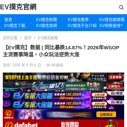
EV撲克官網
首頁
EV撲克新聞
EV撲克教學
EV撲克娛樂場
EV撲克下載
EV撲克官網
EV撲克平台介紹
EV保險是啥?
您的位置
首页
EV撲克新聞
【EV撲克】数据 | 同比暴跌14.87%！2026年WSOP
主流赛事降温，小众玩法逆势大涨
发布: 2026 年 6 月 6 日
86
阅读