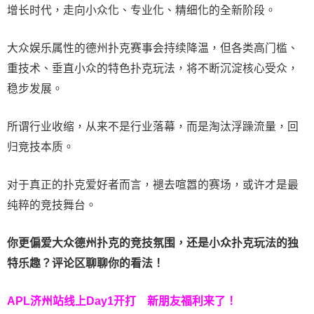
增长时代，走向小众化、专业化、精细化的全新阶段。
大众娱乐属性的德州扑克赛事会持续降温，但各类高门槛、
重技术、垂直小众的特色扑克玩法，将不断沉淀核心受众，
稳步发展。
所谓行业收缩，从来不是行业落幕，而是淘汰浮躁流量，回
归竞技本质。
对于真正的扑克爱好者而言，褪去喧嚣的赛场，或许才是最
纯粹的竞技舞台。
你更偏爱大众德州扑克的竞技氛围，还是小众扑克玩法的独
特乐趣？评论区聊聊你的看法！
APL济州站线上Day1开打
新朋友福利来了！