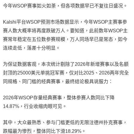
今年WSOP赛事如火如荼，但各项数据早已不复往日盛况。
Kalshi平台WSOP预测市场数据显示，今年WSOP主赛事参
赛人数大概率将再度跌破万人。要知道，此前数年WSOP主
赛常年稳定在五位数参赛规模，万人同场早已是常态，如今
连续走低，落差十分明显。
为保证数据客观，本次统计剔除了2026年新增赛事以及名额
封顶的25000美元单挑冠军赛，仅对比2025、2026两年完全
同规格、同门槛的经典赛事，最终结论极具说服力：
2026年WSOP存量经典赛事，整体参赛人数同比下降
14.87%，行业收缩肉眼可见。
其中，大众最熟悉、参与门槛更低的无限注德州扑克赛事，
跌幅最为惨烈，整体同比下滑18.29%。