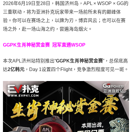
2026年6月19日至28日，韩国济州岛，APL × WSOP × GG的
三重联动，将为亚洲扑克玩家带来一场前所未有的巅峰体
验。
你可以在赛场之上，以牌为刃，博弈风云；也可以在赛
场之外，赴一场山海之约，尝遍海岛烟火。
GGPK生肖神秘赏金赛
冠军直通WSOP
本次APL济州站特别推出“
GGPK
生肖神秘赏金赛
”，总保底高
达
2
亿韩元
，Day 1设置四个Flight，竞争激烈程度可见一斑。