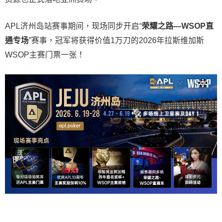
APL济州岛站赛事期间，现场同步开启“
荣耀之路
—WSOP
直
通专场
”赛事，冠军将获得价值1万刀的2026年拉斯维加斯
WSOP主赛门票一张！