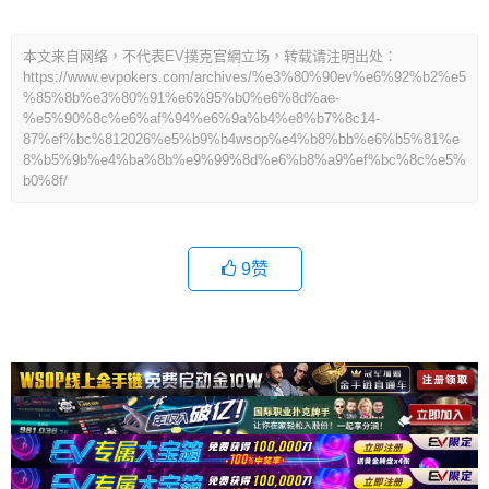
本文来自网络，不代表EV撲克官網立场，转载请注明出处：
https://www.evpokers.com/archives/%e3%80%90ev%e6%92%b2%e5
%85%8b%e3%80%91%e6%95%b0%e6%8d%ae-
%e5%90%8c%e6%af%94%e6%9a%b4%e8%b7%8c14-
87%ef%bc%812026%e5%b9%b4wsop%e4%b8%bb%e6%b5%81%e
8%b5%9b%e4%ba%8b%e9%99%8d%e6%b8%a9%ef%bc%8c%e5%
b0%8f/
9
赞