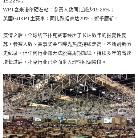
15.22%；
WPT塞米诺尔硬石站：参赛人数同比减少19.26%；
英国GUKPT主赛事：同比跌幅高达29%，近乎腰斩。
疫情之后，全球线下扑克赛事经历了长达数年的报复性复
苏，参赛人数、赛事奖金与曝光热度持续走高，不断刷新历
史纪录。但任何行业都无法脱离周期规律，持续多年的高速
增长过后，扑克行业已全面步入理性回调阶段。