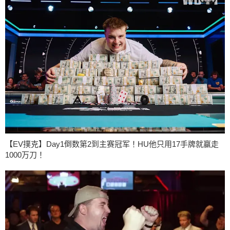
【EV撲克】Day1倒数第2到主赛冠军！HU他只用17手牌就赢走
1000万刀！