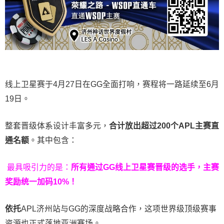
线上卫星赛于4月27日在GG全面打响，赛程将一路延续至6月
19日。
整套晋级体系设计丰富多元，
合计放出
超过200个
APL主赛直
通名额
。其中包含：
最具吸引力的是：
所有通过
GG
线上卫星赛晋级的选手，主赛
奖励统一加码
10%
！
依托
APL济州站与GG的深度战略合作，这项世界级顶级赛事
资源也正式落地亚洲赛场。