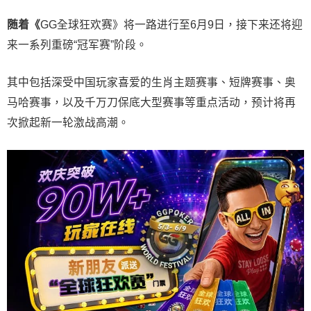
随着《
GG全球狂欢赛》将一路进行至6月9日，接下来还将迎
来一系列重磅“冠军赛”阶段。
其中包括深受中国玩家喜爱的生肖主题赛事、短牌赛事、奥
马哈赛事，以及千万刀保底大型赛事等重点活动，预计将再
次掀起新一轮激战高潮。