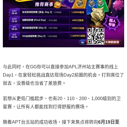
与此同时，在GG你可以直接参加APL济州站主赛事的线上
Day1，在家轻松挑战直达现场Day2前圈的机会。打到席位了
就去，没晋级也当省了差旅费。
若想从更低门槛起步，也有20、110、200、1,000级别的卫
星赛，让所有人都能找到打得舒服的赛场。
随着APT台北站的成功收场，接下来焦点将转向
6
月
19
日至