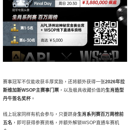
赛事冠军不仅能收获丰厚奖励，还将额外获得一张
2026
年拉
斯维加斯
WSOP
主赛事门票
，以及极具收藏价值的
生肖造型
丹牛签名奖杯
。
线上玩家同样有机会参与，只要跻身
生肖系列赛百万周榜前
五名
，即可获得参赛资格，并额外解锁WSOP直通车赛机