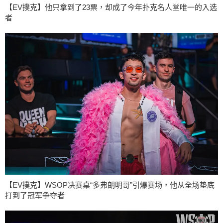
【EV撲克】他只拿到了23票，却成了今年扑克名人堂唯一的入选
者
【EV撲克】WSOP决赛桌“多弗朗明哥”引爆赛场，他从全场垫底
打到了冠军争夺者