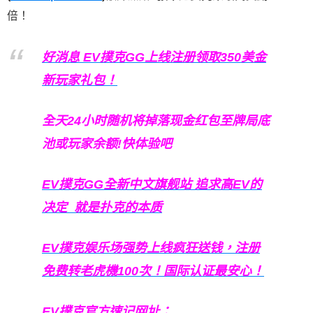
倍！
好消息 EV撲克GG上线注册领取350美金
新玩家礼包！
全天24小时随机将掉落现金红包至牌局底
池或玩家余额!快体验吧
EV撲克GG
全新中文旗舰站
追求高EV
的
决定
就是扑克的本质
EV撲克娱乐场强势上线疯狂送钱，注册
免费转老虎機100次！国际认证最安心！
EV撲克官方速记网址：