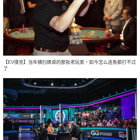
【EV撲克】当年横扫牌桌的那批老玩家，如今怎么连鱼都打不过
了