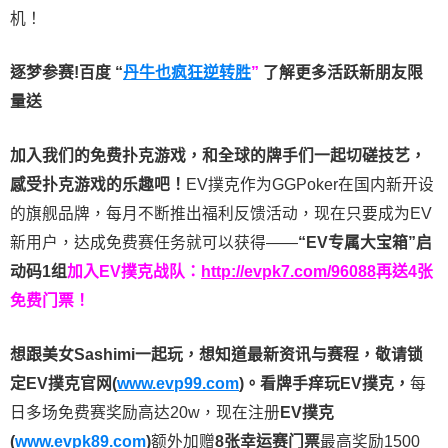
机！
逐梦参赛!百度 “
丹牛也疯狂逆转胜
”
了解更多
活跃新朋友限
量送
加入我们的免费扑克游戏，和全球的牌手们一起切磋技艺，
感受扑克游戏的乐趣吧！
EV撲克作为GGPoker在国内新开设
的旗舰品牌，每月不断推出福利反馈活动，现在只要成为EV
新用户，达成免费赛任务就可以获得——
“EV专属大宝箱”启
动码1组
加入EV撲克战队：
http://evpk7.com/96088
再送4张
免费门票！
想跟美女Sashimi一起玩，
想知道最新资讯与赛程，
敬请锁
定EV撲克官网(
www.evp99.com
)。
看牌手痒玩EV撲克，
每
日多场免费赛奖励高达20w，现在注册
EV撲克
(
www.evpk89.com
)
额外加赠
8张幸运赛门票
最高奖励1500